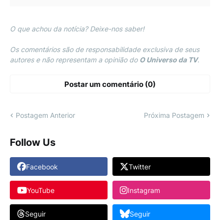
O que achou da notícia? Deixe-nos saber!
Os comentários são de responsabilidade exclusiva de seus
autores e não representam a opinião do
O Universo da TV
.
Postar um comentário (0)
Postagem Anterior
Próxima Postagem
Follow Us
Facebook
Twitter
YouTube
Instagram
Seguir
Seguir