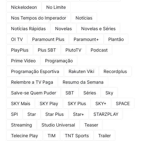
Nickelodeon
No Limite
Nos Tempos do Imperador
Notícias
Notícias Rápidas
Novelas
Novelas e Séries
OI TV
Paramount Plus
Paramount+
Plantão
PlayPlus
Plus SBT
PlutoTV
Podcast
Prime Video
Programação
Programação Esportiva
Rakuten Viki
Recordplus
Relembre a TV Paga
Resumo da Semana
Salve-se Quem Puder
SBT
Séries
Sky
SKY Mais
SKY Play
SKY Plus
SKY+
SPACE
SPI
Star
Star Plus
Star+
STARZPLAY
Streaming
Studio Universal
Teaser
Telecine Play
TIM
TNT Sports
Trailer