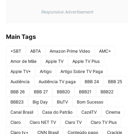
Responsive Advertisement
Main Tags
+SBT
ABTA
Amazon Prime Video
AMC+
Amor de Mãe
Apple TV
Apple TV Plus
Apple TV+
Artigo
Artigo Sobre TV Paga
Audiência
Audiência TV paga
BBB 24
BBB 25
BBB 26
BBB 27
BBB20
BBB21
BBB22
BBB23
Big Day
BluTV
Bom Sucesso
Canal Brasil
Casa do Patrão
CazéTV
Cinema
Claro
Claro NET TV
Claro TV
Claro TV Plus
Claro tv+
CNN Brasil
Conteúdo pago
Crackle