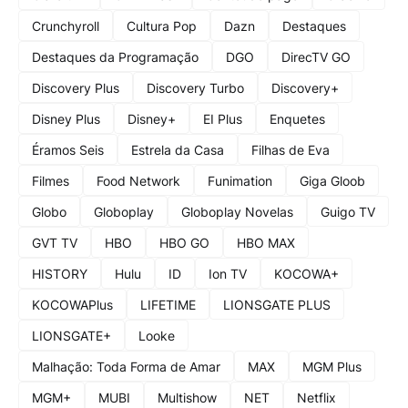
Crunchyroll
Cultura Pop
Dazn
Destaques
Destaques da Programação
DGO
DirecTV GO
Discovery Plus
Discovery Turbo
Discovery+
Disney Plus
Disney+
EI Plus
Enquetes
Éramos Seis
Estrela da Casa
Filhas de Eva
Filmes
Food Network
Funimation
Giga Gloob
Globo
Globoplay
Globoplay Novelas
Guigo TV
GVT TV
HBO
HBO GO
HBO MAX
HISTORY
Hulu
ID
Ion TV
KOCOWA+
KOCOWAPlus
LIFETIME
LIONSGATE PLUS
LIONSGATE+
Looke
Malhação: Toda Forma de Amar
MAX
MGM Plus
MGM+
MUBI
Multishow
NET
Netflix