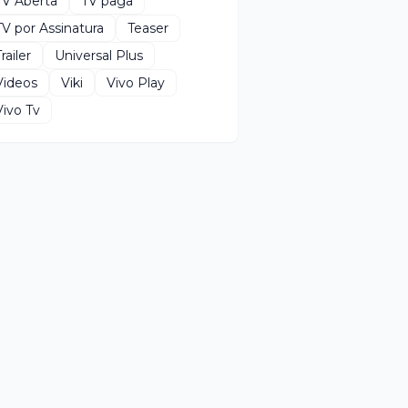
TV Aberta
TV paga
TV por Assinatura
Teaser
railer
Universal Plus
Videos
Viki
Vivo Play
Vivo Tv