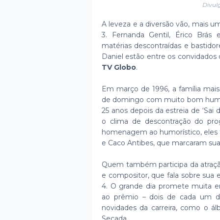
Divul
A leveza e a diversão vão, mais u
3. Fernanda Gentil, Érico Brás 
matérias descontraídas e bastidore
Daniel estão entre os convidados 
TV Globo
.
Em março de 1996, a família mais
de domingo com muito bom humor 
25 anos depois da estreia de ‘Sai 
o clima de descontração do pr
homenagem ao humorístico, eles
e Caco Antibes, que marcaram suas
Quem também participa da atração
e compositor, que fala sobre sua e
4. O grande dia promete muita 
ao prêmio – dois de cada um do
novidades da carreira, como o á
Secada.