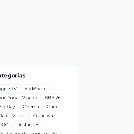
ategorias
Apple TV
Audiência
Audiência TV paga
BBB 26
Big Day
Cinema
Claro
Claro TV Plus
Crunchyroll
DGO
Destaques
Destaques da Programação