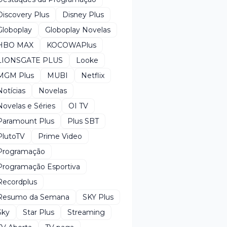
Discovery Plus
Disney Plus
Globoplay
Globoplay Novelas
HBO MAX
KOCOWAPlus
LIONSGATE PLUS
Looke
MGM Plus
MUBI
Netflix
Notícias
Novelas
Novelas e Séries
OI TV
Paramount Plus
Plus SBT
PlutoTV
Prime Video
Programação
Programação Esportiva
Recordplus
Resumo da Semana
SKY Plus
Sky
Star Plus
Streaming