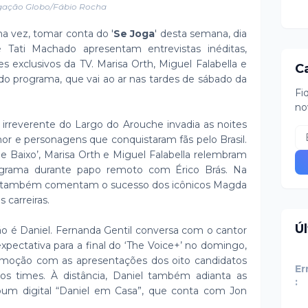
gação Globo/Fábio Rocha
ma vez, tomar conta do '
Se Joga
' desta semana, dia
e Tati Machado apresentam entrevistas inéditas,
s exclusivos da TV. Marisa Orth, Miguel Falabella e
C
do programa, que vai ao ar nas tardes de sábado da
Fi
no
 irreverente do Largo do Arouche invadia as noites
e personagens que conquistaram fãs pelo Brasil.
de Baixo’, Marisa Orth e Miguel Falabella relembram
ograma durante papo remoto com Érico Brás. Na
 também comentam o sucesso dos icônicos Magda
 carreiras.
Ú
 é Daniel. Fernanda Gentil conversa com o cantor
xpectativa para a final do ‘The Voice+’ no domingo,
emoção com as apresentações dos oito candidatos
Er
s times. À distância, Daniel também adianta as
:
lbum digital “Daniel em Casa”, que conta com Jon