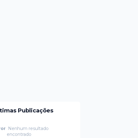
ltimas Publicações
ror
Nenhum resultado
encontrado