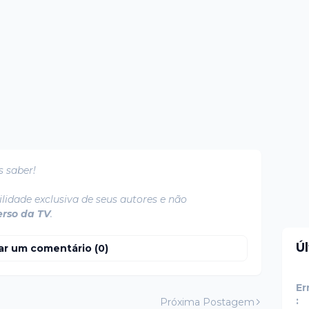
s saber!
lidade exclusiva de seus autores e não
erso da TV
.
Ú
ar um comentário (0)
Er
:
Próxima Postagem