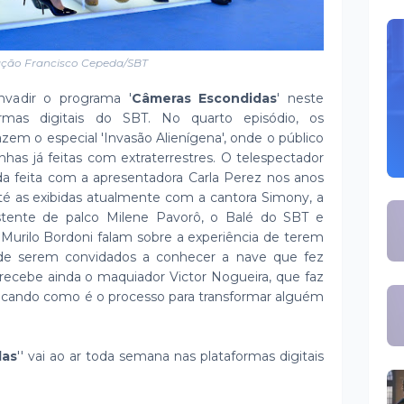
ação Francisco Cepeda/SBT
invadir o programa '
Câmeras Escondidas
' neste
ormas digitais do SBT. No quarto episódio, os
zem o especial 'Invasão Alienígena', onde o público
has já feitas com extraterrestres. O telespectador
da feita com a apresentadora Carla Perez nos anos
até as exibidas atualmente com a cantora Simony, a
sistente de palco Milene Pavorô, o Balé do SBT e
e Murilo Bordoni falam sobre a experiência de terem
m de serem convidados a conhecer a nave que fez
recebe ainda o maquiador Victor Nogueira, que faz
icando como é o processo para transformar alguém
das
'' vai ao ar toda semana nas plataformas digitais