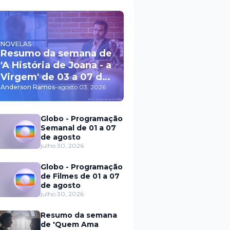
NOVELAS
Resumo da semana de
'A História de Joana - a
Virgem' de 03 a 07 de
agosto
Anderson Ramos
-
agosto 03, 2026
Globo - Programação
Semanal de 01 a 07
de agosto
julho 30, 2026
Globo - Programação
de Filmes de 01 a 07
de agosto
julho 30, 2026
Resumo da semana
de 'Quem Ama