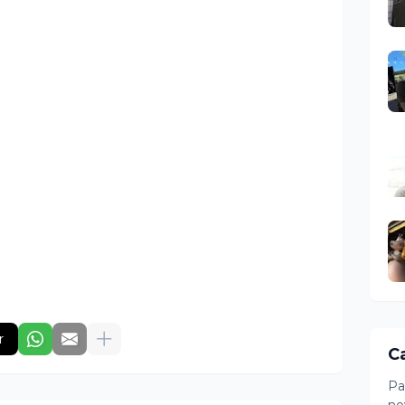
r
C
Pa