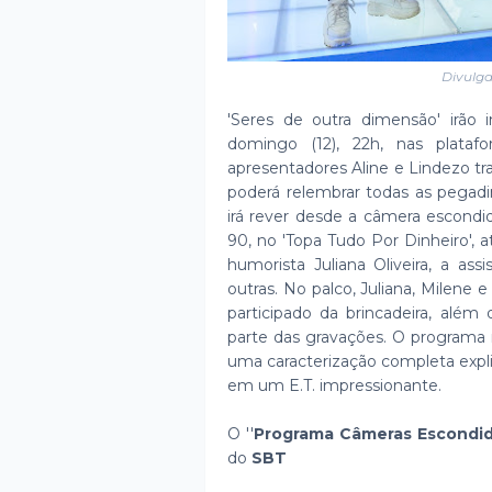
Divulg
'Seres de outra dimensão' irão 
domingo (12), 22h, nas plataf
apresentadores Aline e Lindezo tra
poderá relembrar todas as pegadin
irá rever desde a câmera escondi
90, no 'Topa Tudo Por Dinheiro', 
humorista Juliana Oliveira, a as
outras. No palco, Juliana, Milene 
participado da brincadeira, alé
parte das gravações. O programa 
uma caracterização completa expl
em um E.T. impressionante.
O ''
Programa Câmeras Escondi
do
SBT