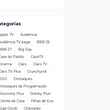
ategorias
Apple TV
Audiência
Audiência TV paga
BBB 26
BBB 27
Big Day
Casa do Patrão
CazéTV
Cinema
Claro
Claro TV
Claro TV Plus
Crunchyroll
DGO
Destaques
Destaques da Programação
Discovery Plus
Disney Plus
Estrela da Casa
Filhas de Eva
Giga Gloob
Globoplay