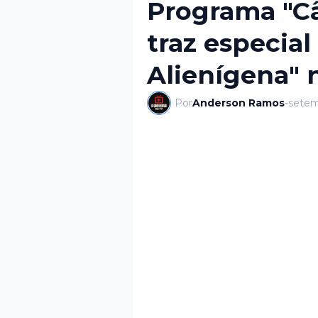
Programa "C
traz especial
Alienígena"
Por
Anderson Ramos
-
setem