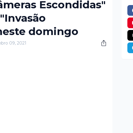
âmeras Escondidas"
 "Invasão
 neste domingo
bro 09, 2021