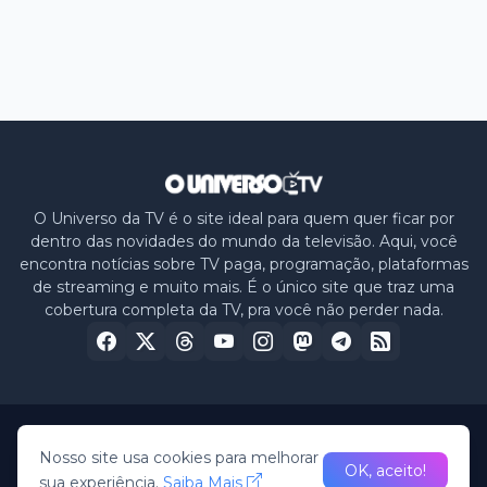
O Universo da TV é o site ideal para quem quer ficar por
dentro das novidades do mundo da televisão. Aqui, você
encontra notícias sobre TV paga, programação, plataformas
de streaming e muito mais. É o único site que traz uma
cobertura completa da TV, pra você não perder nada.
Home
Sobre nós
Política de Privacidade
Contato
Nosso site usa cookies para melhorar
OK, aceito!
sua experiência.
Saiba Mais