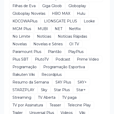
Filhas de Eva
Giga Gloob
Globoplay
Globoplay Novelas
HBO MAX
Hulu
KOCOWAPlus
LIONSGATE PLUS
Looke
MGM Plus
MUBI
NET
Netflix
No Limite
Notícias
Notícias Rápidas
Novelas
Novelas e Séries
OI TV
Paramount Plus
Plantão
PlayPlus
Plus SBT
PlutoTV
Podcast
Prime Video
Programação
Programação Esportiva
Rakuten Viki
Recordplus
Resumo da Semana
SKY Plus
SKY+
STARZPLAY
Sky
Star Plus
Star+
Streaming
TV Aberta
TV paga
TV por Assinatura
Teaser
Telecine Play
Trailer
Universal Plus
Videos
Viki