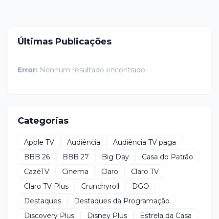
Últimas Publicações
Error:
Nenhum resultado encontrado
Categorias
Apple TV
Audiência
Audiência TV paga
BBB 26
BBB 27
Big Day
Casa do Patrão
CazéTV
Cinema
Claro
Claro TV
Claro TV Plus
Crunchyroll
DGO
Destaques
Destaques da Programação
Discovery Plus
Disney Plus
Estrela da Casa