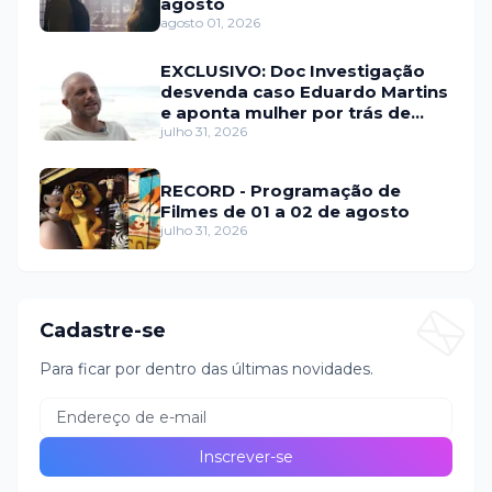
agosto
agosto 01, 2026
EXCLUSIVO: Doc Investigação
desvenda caso Eduardo Martins
e aponta mulher por trás de
fraude internacional
julho 31, 2026
RECORD - Programação de
Filmes de 01 a 02 de agosto
julho 31, 2026
Cadastre-se
Para ficar por dentro das últimas novidades.