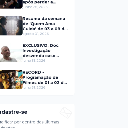
após perder a
paciência com Sarro
junho 26, 2026
e Capella
Resumo da semana
de 'Quem Ama
Cuida' de 03 a 08 de
agosto
agosto 01, 2026
EXCLUSIVO: Doc
Investigação
desvenda caso
Eduardo Martins e
julho 31, 2026
aponta mulher por
trás de fraude
RECORD -
internacional
Programação de
Filmes de 01 a 02 de
agosto
julho 31, 2026
adastre-se
ra ficar por dentro das últimas