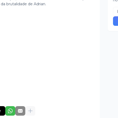
no
a brutalidade de Adrian.
r