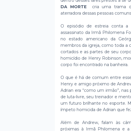
dentro desses lares prestes a se 
DA MORTE
cria uma trama de
aterradora dessas pessoas comuns 
O episódio de estreia conta a 
assassinato da Irmã Philomena Foga
no estado americano da Geórg
membros da igreja, como toda a 
cortados e as partes de seu cor
homicídio de Henry Robinson, mor
corpo foi encontrado na banheira.
O que é há de comum entre esses 
Henry e amigo próximo de Andrew
Adrian era “como um irmão”, nas 
de luta-livre, seu treinador e men
um futuro brilhante no esporte. 
ímpeto homicida de Adrian que fez
Além de Andrew, falam às câm
próximas à Irmã Philomena e a