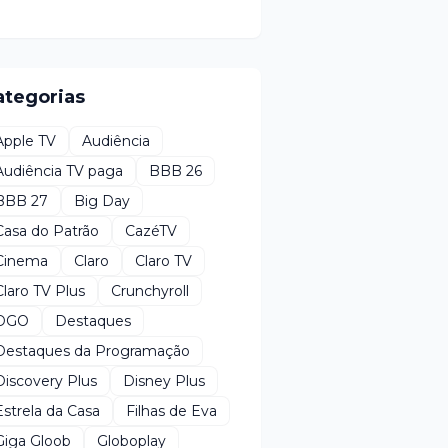
ategorias
Apple TV
Audiência
Audiência TV paga
BBB 26
BBB 27
Big Day
Casa do Patrão
CazéTV
Cinema
Claro
Claro TV
Claro TV Plus
Crunchyroll
DGO
Destaques
Destaques da Programação
Discovery Plus
Disney Plus
Estrela da Casa
Filhas de Eva
Giga Gloob
Globoplay