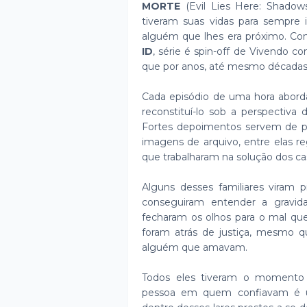
MORTE
(Evil Lies Here: Shadow
tiveram suas vidas para sempre 
alguém que lhes era próximo. Com 
ID
, série é spin-off de Vivendo c
que por anos, até mesmo décadas
Cada episódio de uma hora aborda
reconstituí-lo sob a perspectiva
Fortes depoimentos servem de po
imagens de arquivo, entre elas re
que trabalharam na solução dos ca
Alguns desses familiares viram 
conseguiram entender a gravid
fecharam os olhos para o mal q
foram atrás de justiça, mesmo qu
alguém que amavam.
Todos eles tiveram o momento 
pessoa em quem confiavam é um