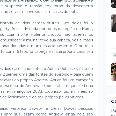
desfazerem,
VIVENDO COM O INIMIGO: SOMBRAS
 suspense e tensão em torno da descoberta
que se viram envolvidas em casos de polícia.
história de dois crimes brutais. Um deles foi o
rty, freira admirada por todos da região de Harris,
ia, cuja morte violenta chocou não apenas os
comunidade: a mulher teve sua cabeça, pés e mãos
po abandonadas em um estacionamento. O outro, o
to com 16 tiros na cabeça em sua própria casa; seu
dois casos chocantes é Adrian Robinson, filho de
 Zuerner, uma das fontes do episódio – para quem
palavras do próprio Andrew. Adrian foi um campeão
tor era o pai de Andrew e todos sabiam que ele tinha
Mas, em março de 2003, tudo isso ruiu em meio ao
 de Philomena e de seu próprio pai as vítimas.
C
eras Veronica Dawson e Glenn Dowell pessoas
Pa
 Henry que, assim como Andrew, ainda hoje são