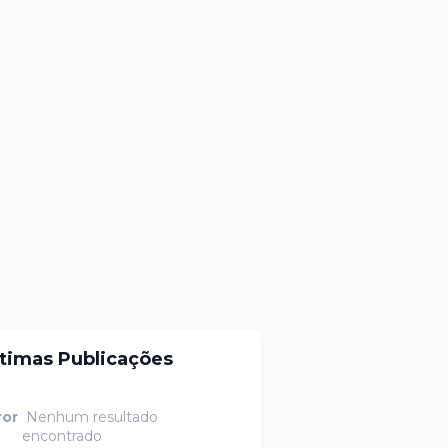
ltimas Publicações
ror
Nenhum resultado
encontrado