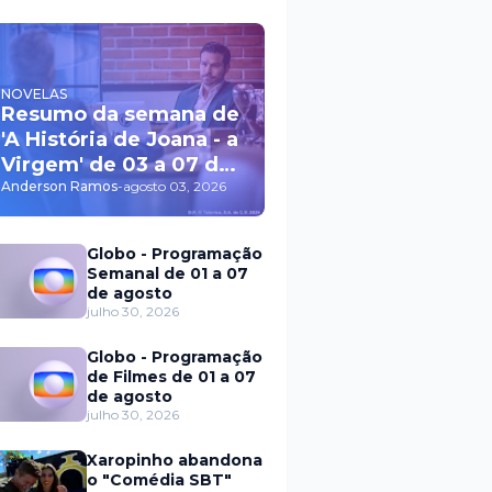
NOVELAS
Resumo da semana de
'A História de Joana - a
Virgem' de 03 a 07 de
agosto
Anderson Ramos
-
agosto 03, 2026
Globo - Programação
Semanal de 01 a 07
de agosto
julho 30, 2026
Globo - Programação
de Filmes de 01 a 07
de agosto
julho 30, 2026
Xaropinho abandona
o "Comédia SBT"