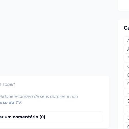
C
s saber!
lidade exclusiva de seus autores e não
erso da TV
.
ar um comentário (0)