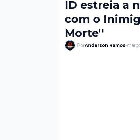
ID estreia a 
com o Inimig
Morte''
Por
Anderson Ramos
-
março