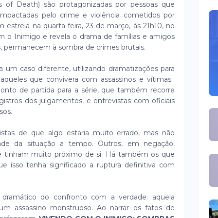
s of Death) são protagonizadas por pessoas que
impactadas pelo crime e violência cometidos por
estreia na quarta-feira, 23 de março, às 21h10, no
om o Inimigo e revela o drama de famílias e amigos
, permanecem à sombra de crimes brutais.
 um caso diferente, utilizando dramatizações para
 daqueles que convivera com assassinos e vítimas.
nto de partida para a série, que também recorre
gistros dos julgamentos, e entrevistas com oficiais
sos.
pistas de que algo estaria muito errado, mas não
ade da situação a tempo. Outros, em negação,
ue tinham muito próximo de si. Há também os que
e isso tenha significado a ruptura definitiva com
dramático do confronto com a verdade: aquela
 assassino monstruoso. Ao narrar os fatos de