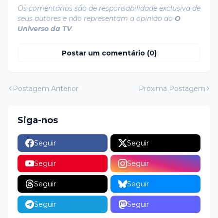
Os comentários são de responsabilidade exclusiva de
seus autores e não representam a opinião do
O
Universo da TV
.
Postar um comentário (0)
Postagem Anterior
Próxima Postagem
Siga-nos
Seguir
Seguir
Seguir
Seguir
Seguir
Seguir
Seguir
Seguir