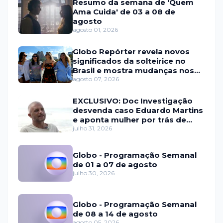
Resumo da semana de 'Quem
Ama Cuida' de 03 a 08 de
agosto
agosto 01, 2026
Globo Repórter revela novos
significados da solteirice no
Brasil e mostra mudanças nos
relacionamentos
agosto 07, 2026
EXCLUSIVO: Doc Investigação
desvenda caso Eduardo Martins
e aponta mulher por trás de
fraude internacional
julho 31, 2026
Globo - Programação Semanal
de 01 a 07 de agosto
julho 30, 2026
Globo - Programação Semanal
de 08 a 14 de agosto
agosto 05, 2026