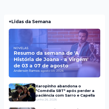
+Lidas da Semana
NOVELAS
Resumo da semana de 'A
História de Joana - a Virgem'
de 03 a 07 de agosto
Anderson Ramos
-
agosto 03, 2026
Xaropinho abandona o
"Comédia SBT" após perder a
paciência com Sarro e Capella
junho 26, 2026