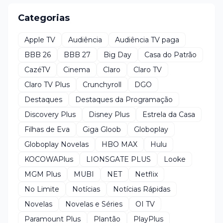
Categorias
Apple TV
Audiência
Audiência TV paga
BBB 26
BBB 27
Big Day
Casa do Patrão
CazéTV
Cinema
Claro
Claro TV
Claro TV Plus
Crunchyroll
DGO
Destaques
Destaques da Programação
Discovery Plus
Disney Plus
Estrela da Casa
Filhas de Eva
Giga Gloob
Globoplay
Globoplay Novelas
HBO MAX
Hulu
KOCOWAPlus
LIONSGATE PLUS
Looke
MGM Plus
MUBI
NET
Netflix
No Limite
Notícias
Notícias Rápidas
Novelas
Novelas e Séries
OI TV
Paramount Plus
Plantão
PlayPlus