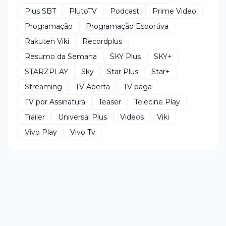
Plus SBT
PlutoTV
Podcast
Prime Video
Programação
Programação Esportiva
Rakuten Viki
Recordplus
Resumo da Semana
SKY Plus
SKY+
STARZPLAY
Sky
Star Plus
Star+
Streaming
TV Aberta
TV paga
TV por Assinatura
Teaser
Telecine Play
Trailer
Universal Plus
Videos
Viki
Vivo Play
Vivo Tv