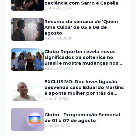
paciência com Sarro e Capella
junho 26, 2026
Resumo da semana de 'Quem
Ama Cuida' de 03 a 08 de
agosto
agosto 01, 2026
Globo Repórter revela novos
significados da solteirice no
Brasil e mostra mudanças nos
relacionamentos
agosto 07, 2026
EXCLUSIVO: Doc Investigação
desvenda caso Eduardo Martins
e aponta mulher por trás de
fraude internacional
julho 31, 2026
Globo - Programação Semanal
de 01 a 07 de agosto
julho 30, 2026