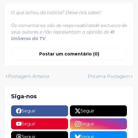
O que achou da notícia? Deixe-nos saber!
Os comentários são de responsabilidade exclusiva de
seus autores e não representam a opinião do
O
Universo da TV
.
Postar um comentário (0)
Postagem Anterior
Próxima Postagem
Siga-nos
Seguir
Seguir
Seguir
Seguir
Seguir
Seguir