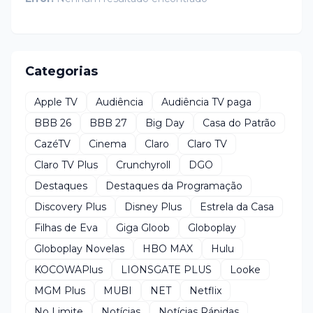
Categorias
Apple TV
Audiência
Audiência TV paga
BBB 26
BBB 27
Big Day
Casa do Patrão
CazéTV
Cinema
Claro
Claro TV
Claro TV Plus
Crunchyroll
DGO
Destaques
Destaques da Programação
Discovery Plus
Disney Plus
Estrela da Casa
Filhas de Eva
Giga Gloob
Globoplay
Globoplay Novelas
HBO MAX
Hulu
KOCOWAPlus
LIONSGATE PLUS
Looke
MGM Plus
MUBI
NET
Netflix
No Limite
Notícias
Notícias Rápidas