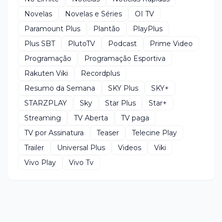
Novelas
Novelas e Séries
OI TV
Paramount Plus
Plantão
PlayPlus
Plus SBT
PlutoTV
Podcast
Prime Video
Programação
Programação Esportiva
Rakuten Viki
Recordplus
Resumo da Semana
SKY Plus
SKY+
STARZPLAY
Sky
Star Plus
Star+
Streaming
TV Aberta
TV paga
TV por Assinatura
Teaser
Telecine Play
Trailer
Universal Plus
Videos
Viki
Vivo Play
Vivo Tv