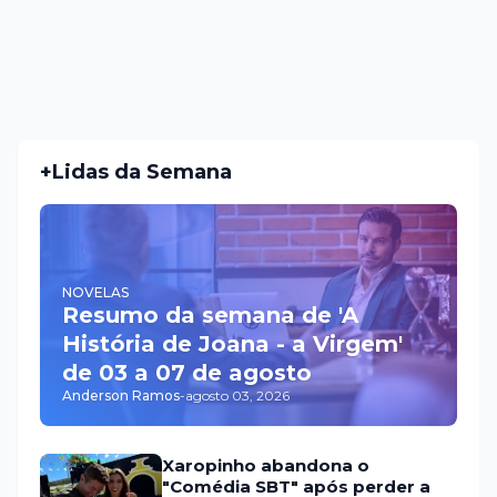
+Lidas da Semana
NOVELAS
Resumo da semana de 'A
História de Joana - a Virgem'
de 03 a 07 de agosto
Anderson Ramos
-
agosto 03, 2026
Xaropinho abandona o
"Comédia SBT" após perder a