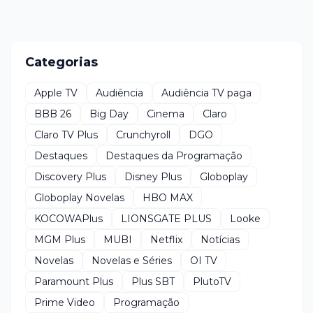
Categorias
Apple TV
Audiência
Audiência TV paga
BBB 26
Big Day
Cinema
Claro
Claro TV Plus
Crunchyroll
DGO
Destaques
Destaques da Programação
Discovery Plus
Disney Plus
Globoplay
Globoplay Novelas
HBO MAX
KOCOWAPlus
LIONSGATE PLUS
Looke
MGM Plus
MUBI
Netflix
Notícias
Novelas
Novelas e Séries
OI TV
Paramount Plus
Plus SBT
PlutoTV
Prime Video
Programação