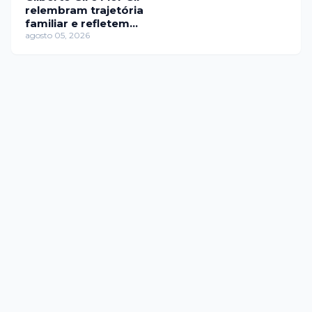
relembram trajetória
familiar e refletem
sobre paternidade no
agosto 05, 2026
Saia Justa