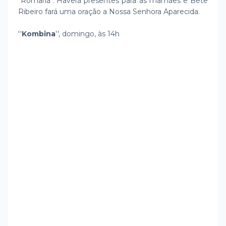
"Romaria". Haverá presentes para as mamães e Bete
Ribeiro fará uma oração a Nossa Senhora Aparecida.
''
Kombina
'', domingo, às 14h