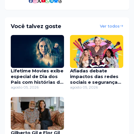
Você talvez goste
Ver todos
Lifetime Movies exibe
Afiadas debate
especial de Dia dos
impactos das redes
Pais com histórias de
sociais e segurança
pais vilões e abusivos
agosto 05, 2026
digital em novo
agosto 05, 2026
episódio na TV Brasil
Gilberto Gil e Flor Gil