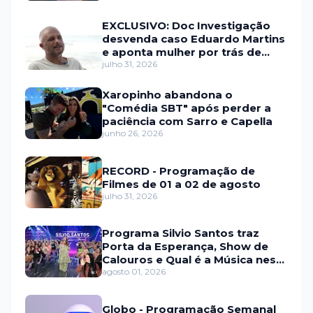
EXCLUSIVO: Doc Investigação
desvenda caso Eduardo Martins
e aponta mulher por trás de
fraude internacional
julho 31, 2026
Xaropinho abandona o
"Comédia SBT" após perder a
paciência com Sarro e Capella
junho 26, 2026
RECORD - Programação de
Filmes de 01 a 02 de agosto
julho 31, 2026
Programa Silvio Santos traz
Porta da Esperança, Show de
Calouros e Qual é a Música neste
domingo (2)
agosto 01, 2026
Globo - Programação Semanal