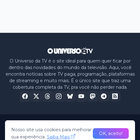
O Universo da TV é o site ideal para quem quer ficar por
dentro das novidades do mundo da televisão. Aqui, você
encontra notícias sobre TV paga, programação, plataformas
de streaming e muito mais. É o único site que traz uma
cobertura completa da TV, pra você não perder nada.
Home
Sobre nós
Política de Privacidade
Contato
Nosso site usa cookies para melhorar
OK, aceito!
sua experiência.
Saiba Mais
© 2026 -
O Universo da TV
• All Rights Reserved