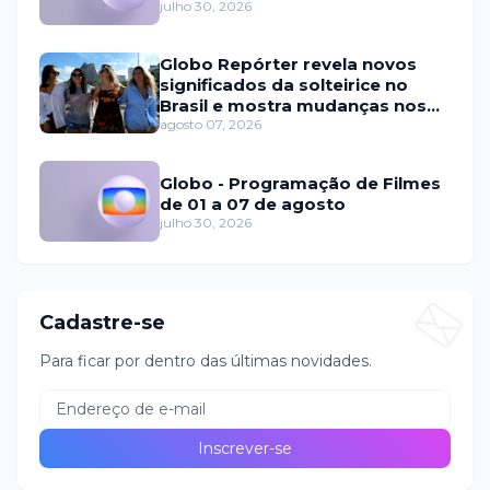
julho 30, 2026
Globo Repórter revela novos
significados da solteirice no
Brasil e mostra mudanças nos
relacionamentos
agosto 07, 2026
Globo - Programação de Filmes
de 01 a 07 de agosto
julho 30, 2026
Cadastre-se
Para ficar por dentro das últimas novidades.