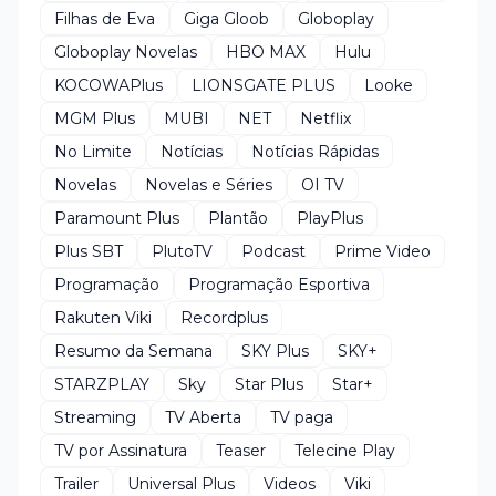
Filhas de Eva
Giga Gloob
Globoplay
Globoplay Novelas
HBO MAX
Hulu
KOCOWAPlus
LIONSGATE PLUS
Looke
MGM Plus
MUBI
NET
Netflix
No Limite
Notícias
Notícias Rápidas
Novelas
Novelas e Séries
OI TV
Paramount Plus
Plantão
PlayPlus
Plus SBT
PlutoTV
Podcast
Prime Video
Programação
Programação Esportiva
Rakuten Viki
Recordplus
Resumo da Semana
SKY Plus
SKY+
STARZPLAY
Sky
Star Plus
Star+
Streaming
TV Aberta
TV paga
TV por Assinatura
Teaser
Telecine Play
Trailer
Universal Plus
Videos
Viki