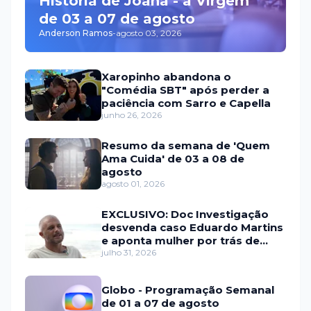
História de Joana - a Virgem'
de 03 a 07 de agosto
Anderson Ramos
-
agosto 03, 2026
Xaropinho abandona o
"Comédia SBT" após perder a
paciência com Sarro e Capella
junho 26, 2026
Resumo da semana de 'Quem
Ama Cuida' de 03 a 08 de
agosto
agosto 01, 2026
EXCLUSIVO: Doc Investigação
desvenda caso Eduardo Martins
e aponta mulher por trás de
fraude internacional
julho 31, 2026
Globo - Programação Semanal
de 01 a 07 de agosto