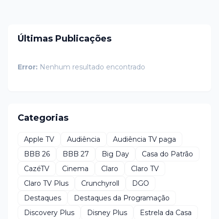
Últimas Publicações
Error:
Nenhum resultado encontrado
Categorias
Apple TV
Audiência
Audiência TV paga
BBB 26
BBB 27
Big Day
Casa do Patrão
CazéTV
Cinema
Claro
Claro TV
Claro TV Plus
Crunchyroll
DGO
Destaques
Destaques da Programação
Discovery Plus
Disney Plus
Estrela da Casa