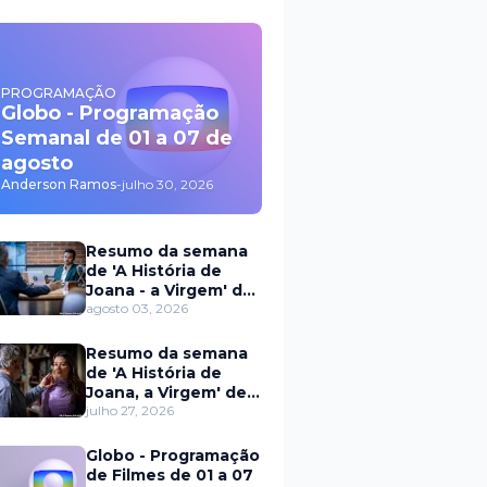
PROGRAMAÇÃO
Globo - Programação
Semanal de 01 a 07 de
agosto
Anderson Ramos
-
julho 30, 2026
Resumo da semana
de 'A História de
Joana - a Virgem' de
03 a 07 de agosto
agosto 03, 2026
Resumo da semana
de 'A História de
Joana, a Virgem' de
27 a 31 de julho
julho 27, 2026
Globo - Programação
de Filmes de 01 a 07