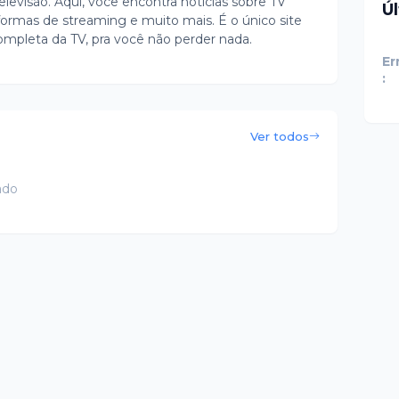
evisão. Aqui, você encontra notícias sobre TV
Ú
ormas de streaming e muito mais. É o único site
ompleta da TV, pra você não perder nada.
Er
:
Ver todos
ado