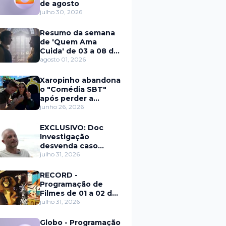
de agosto
julho 30, 2026
Resumo da semana
de 'Quem Ama
Cuida' de 03 a 08 de
agosto
agosto 01, 2026
Xaropinho abandona
o "Comédia SBT"
após perder a
paciência com Sarro
junho 26, 2026
e Capella
EXCLUSIVO: Doc
Investigação
desvenda caso
Eduardo Martins e
julho 31, 2026
aponta mulher por
trás de fraude
RECORD -
internacional
Programação de
Filmes de 01 a 02 de
agosto
julho 31, 2026
Globo - Programação