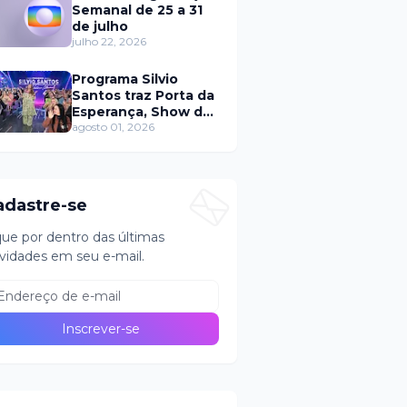
Semanal de 25 a 31
de julho
julho 22, 2026
Programa Silvio
Santos traz Porta da
Esperança, Show de
Calouros e Qual é a
agosto 01, 2026
Música neste
domingo (2)
adastre-se
que por dentro das últimas
vidades em seu e-mail.