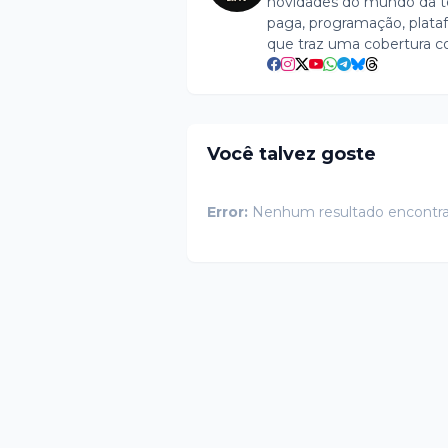
novidades do mundo da tel
paga, programação, plataf
que traz uma cobertura c
Você talvez goste
Error:
Nenhum resultado encontr