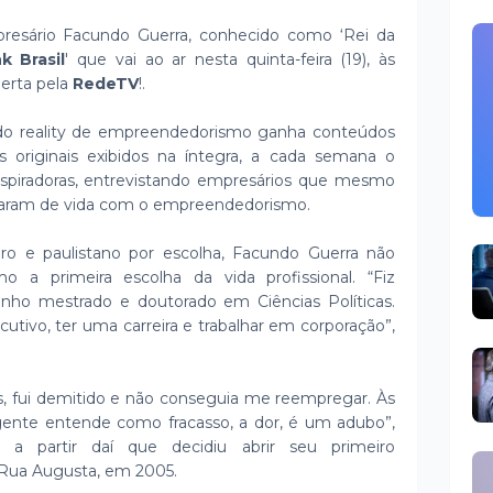
presário Facundo Guerra, conhecido como ‘Rei da
k Brasil
' que vai ao ar nesta quinta-feira (19), às
berta pela
RedeTV
!.
 do reality de empreendedorismo ganha conteúdos
s originais exibidos na íntegra, a cada semana o
inspiradoras, entrevistando empresários que mesmo
daram de vida com o empreendedorismo.
iro e paulistano por escolha, Facundo Guerra não
a primeira escolha da vida profissional. “Fiz
enho mestrado e doutorado em Ciências Políticas.
utivo, ter uma carreira e trabalhar em corporação”,
s, fui demitido e não conseguia me reempregar. Às
gente entende como fracasso, a dor, é um adubo”,
 a partir daí que decidiu abrir seu primeiro
Rua Augusta, em 2005.