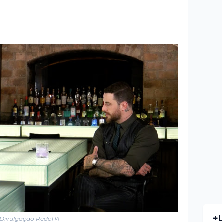
+
Divulgação RedeTV!