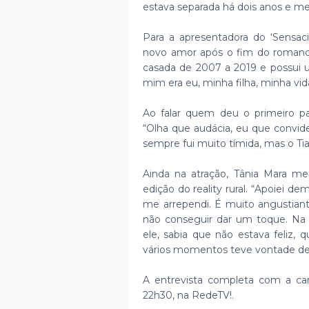
estava separada há dois anos e mei
Para a apresentadora do ‘Sensac
novo amor após o fim do romanc
casada de 2007 a 2019 e possui u
mim era eu, minha filha, minha vid
Ao falar quem deu o primeiro pas
“Olha que audácia, eu que convide
sempre fui muito tímida, mas o Ti
Ainda na atração, Tânia Mara men
edição do reality rural. “Apoiei de
me arrependi. É muito angustiant
não conseguir dar um toque. Na 
ele, sabia que não estava feliz,
vários momentos teve vontade de 
A entrevista completa com a cant
22h30, na RedeTV!.