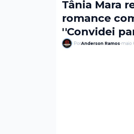
Tânia Mara re
romance com 
''Convidei par
Por
Anderson Ramos
-
maio 