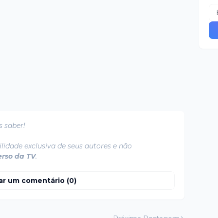
s saber!
lidade exclusiva de seus autores e não
erso da TV
.
ar um comentário (0)