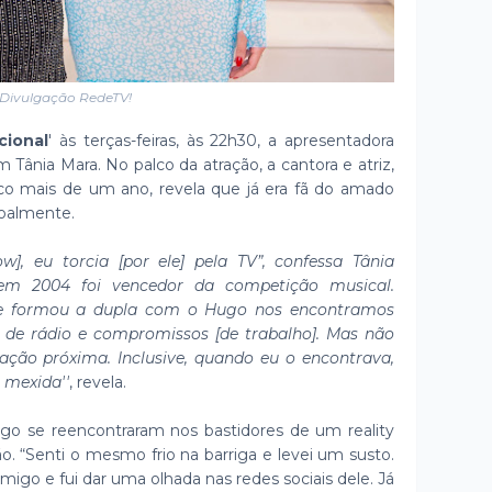
Divulgação RedeTV!
cional
' às terças-feiras, às 22h30, a apresentadora
Tânia Mara. No palco da atração, a cantora e atriz,
co mais de um ano, revela que já era fã do amado
oalmente.
], eu torcia [por ele] pela TV”, confessa Tânia
e em 2004 foi vencedor da competição musical.
 e formou a dupla com o Hugo nos encontramos
de rádio e compromissos [de trabalho]. Mas não
ção próxima. Inclusive, quando eu o encontrava,
 mexida''
, revela.
ago se reencontraram nos bastidores de um reality
o. “Senti o mesmo frio na barriga e levei um susto.
omigo e fui dar uma olhada nas redes sociais dele. Já