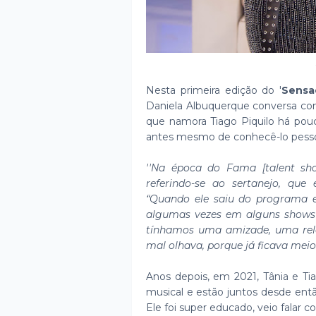
Nesta primeira edição do '
Sensa
Daniela Albuquerque conversa com 
que namora Tiago Piquilo há pou
antes mesmo de conhecê-lo pess
''Na época do Fama [talent show
referindo-se ao sertanejo, qu
“Quando ele saiu do programa
algumas vezes em alguns shows 
tínhamos uma amizade, uma rela
mal olhava, porque já ficava meio
Anos depois, em 2021, Tânia e Ti
musical e estão juntos desde entã
Ele foi super educado, veio falar c