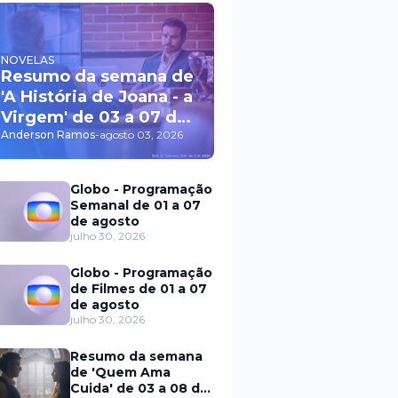
NOVELAS
Resumo da semana de
'A História de Joana - a
Virgem' de 03 a 07 de
agosto
Anderson Ramos
-
agosto 03, 2026
Globo - Programação
Semanal de 01 a 07
de agosto
julho 30, 2026
Globo - Programação
de Filmes de 01 a 07
de agosto
julho 30, 2026
Resumo da semana
de 'Quem Ama
Cuida' de 03 a 08 de