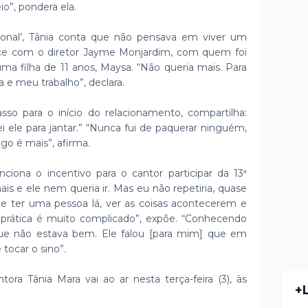
o”, pondera ela.
ional’, Tânia conta que não pensava em viver um
e com o diretor Jayme Monjardim, com quem foi
ma filha de 11 anos, Maysa. “Não queria mais. Para
a e meu trabalho”, declara.
so para o início do relacionamento, compartilha:
i ele para jantar.” “Nunca fui de paquerar ninguém,
ago é mais”, afirma.
ciona o incentivo para o cantor participar da 13ª
mais e ele nem queria ir. Mas eu não repetiria, quase
e ter uma pessoa lá, ver as coisas acontecerem e
prática é muito complicado”, expõe. “Conhecendo
 que não estava bem. Ele falou [para mim] que em
tocar o sino”.
ora Tânia Mara vai ao ar nesta terça-feira (3), às
+