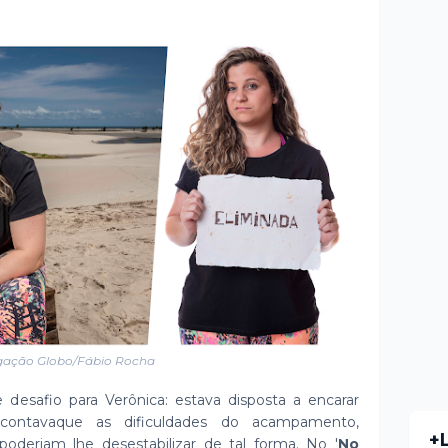
gação Globo/Fábio Rocha
desafio para Verônica: estava disposta a encarar
contavaque as dificuldades do acampamento,
+
poderiam lhe desestabilizar de tal forma. No '
No