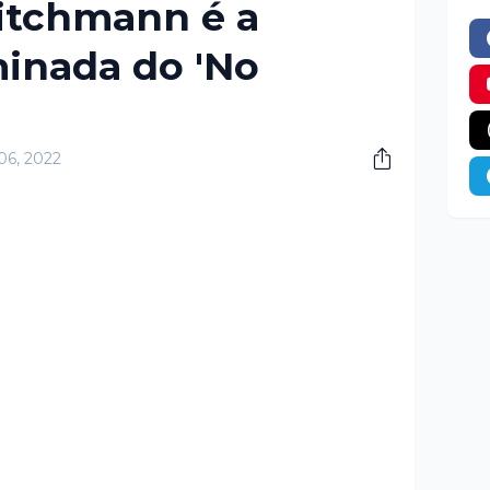
itchmann é a
inada do 'No
06, 2022