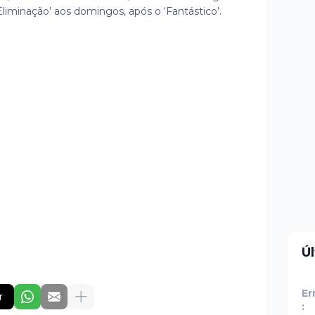
Eliminação’ aos domingos, após o ‘Fantástico’.
Ú
Er
r
: