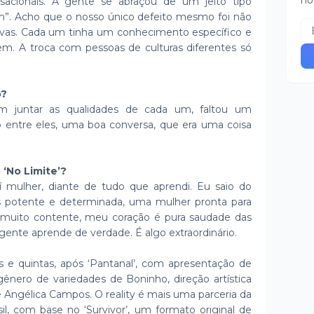
no
sacionais. A gente se abraçou de um jeito tipo
”. Acho que o nosso único defeito mesmo foi não
ovas. Cada um tinha um conhecimento específico e
m. A troca com pessoas de culturas diferentes só
o?
m juntar as qualidades de cada um, faltou um
entre eles, uma boa conversa, que era uma coisa
 ‘No Limite’?
í mulher, diante de tudo que aprendi. Eu saio do
 potente e determinada, uma mulher pronta para
u muito contente, meu coração é pura saudade das
 gente aprende de verdade. É algo extraordinário.
as e quintas, após ‘Pantanal’, com apresentação de
ênero de variedades de Boninho, direção artística
e Angélica Campos. O reality é mais uma parceria da
, com base no ‘Survivor’, um formato original de