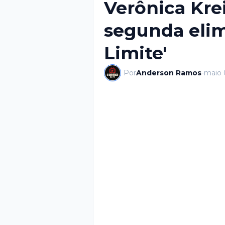
Verônica Kre
segunda elim
Limite'
Por
Anderson Ramos
-
maio 