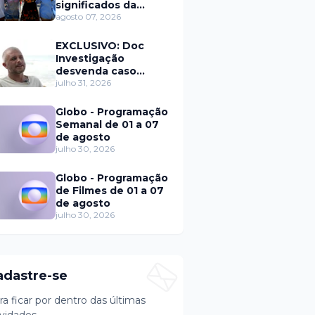
significados da
solteirice no Brasil e
agosto 07, 2026
mostra mudanças
nos relacionamentos
EXCLUSIVO: Doc
Investigação
desvenda caso
Eduardo Martins e
julho 31, 2026
aponta mulher por
trás de fraude
Globo - Programação
internacional
Semanal de 01 a 07
de agosto
julho 30, 2026
Globo - Programação
de Filmes de 01 a 07
de agosto
julho 30, 2026
adastre-se
ra ficar por dentro das últimas