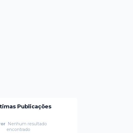
ltimas Publicações
ror
Nenhum resultado
encontrado