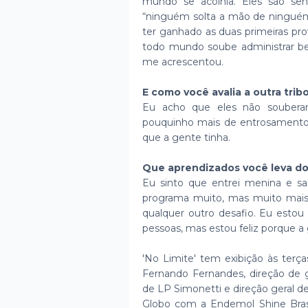
mundo se acolhia. Eles são sen
“ninguém solta a mão de ninguém
ter ganhado as duas primeiras pr
todo mundo soube administrar be
me acrescentou.
E como você avalia a outra trib
Eu acho que eles não soubera
pouquinho mais de entrosamento 
que a gente tinha.
Que aprendizados você leva do
Eu sinto que entrei menina e sa
programa muito, mas muito mais
qualquer outro desafio. Eu esto
pessoas, mas estou feliz porque a
'No Limite' tem exibição às terç
Fernando Fernandes, direção de g
de LP Simonetti e direção geral d
Globo com a Endemol Shine Brasil