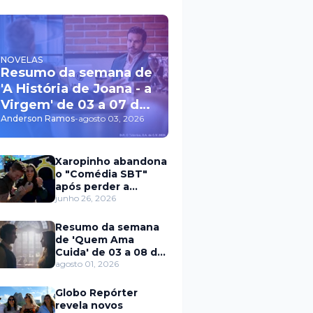
NOVELAS
Resumo da semana de
'A História de Joana - a
Virgem' de 03 a 07 de
agosto
Anderson Ramos
-
agosto 03, 2026
Xaropinho abandona
o "Comédia SBT"
após perder a
paciência com Sarro
junho 26, 2026
e Capella
Resumo da semana
de 'Quem Ama
Cuida' de 03 a 08 de
agosto
agosto 01, 2026
Globo Repórter
revela novos