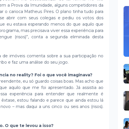
erem a Prova da Imunidade, alguns competidores da
inar o carioca Matheus Pires. O plano tinha tudo para
 se abrir com seus colegas e pediu os votos dos
que eu estava esperando menos do que aquilo que
 programa, mas precisava viver essa experiência para
ngue (risos)”, conta a segunda eliminada desta
ora de imóveis comenta sobre a sua participação no
 tribo e faz uma análise do seu jogo.
ncia no reality? Foi o que você imaginava?
preendente, eu só guardo coisas boas. Mas acho que
e aquilo que me foi apresentado. Já assistia ao
essa experiência para entender que realmente é
 êxtase, estou falando e parece que ainda estou lá
novo – mas daqui a uns cinco ou seis anos (risos).
o. O que te levou a isso?