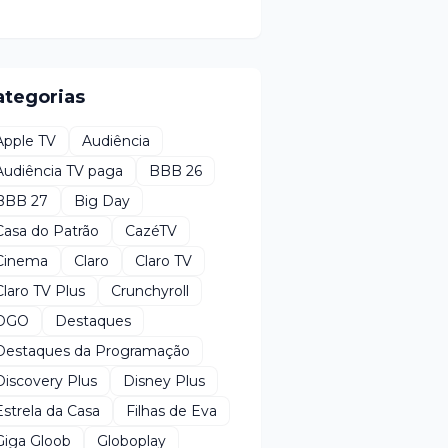
ategorias
Apple TV
Audiência
Audiência TV paga
BBB 26
BBB 27
Big Day
Casa do Patrão
CazéTV
Cinema
Claro
Claro TV
Claro TV Plus
Crunchyroll
DGO
Destaques
Destaques da Programação
Discovery Plus
Disney Plus
Estrela da Casa
Filhas de Eva
Giga Gloob
Globoplay