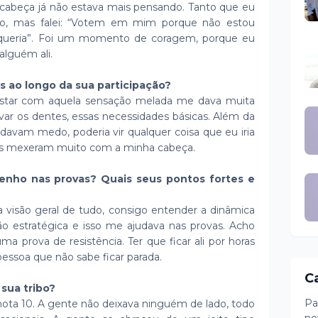
cabeça já não estava mais pensando. Tanto que eu
to, mas falei: “Votem em mim porque não estou
queria”. Foi um momento de coragem, porque eu
 alguém ali.
s ao longo da sua participação?
 Estar com aquela sensação melada me dava muita
var os dentes, essas necessidades básicas. Além da
davam medo, poderia vir qualquer coisa que eu iria
ões mexeram muito com a minha cabeça.
nho nas provas? Quais seus pontos fortes e
isão geral de tudo, consigo entender a dinâmica
o estratégica e isso me ajudava nas provas. Acho
uma prova de resistência. Ter que ficar ali por horas
essoa que não sabe ficar parada.
C
 sua tribo?
Pa
 nota 10. A gente não deixava ninguém de lado, todo