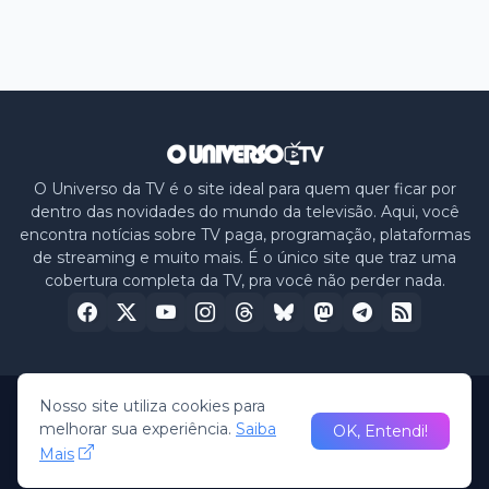
O Universo da TV é o site ideal para quem quer ficar por
dentro das novidades do mundo da televisão. Aqui, você
encontra notícias sobre TV paga, programação, plataformas
de streaming e muito mais. É o único site que traz uma
cobertura completa da TV, pra você não perder nada.
Nosso site utiliza cookies para
Home
Sobre nós
Política de Privacidade
Contato
melhorar sua experiência.
Saiba
OK, Entendi!
Mais
© 2026 -
O Universo da TV
• All Rights Reserved