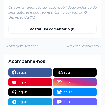
Os comentários são de responsabilidade exclusiva de
seus autores e não representam a opinião do
O
Universo da TV
.
Postar um comentário (0)
Postagem Anterior
Próxima Postagem
Acompanhe-nos
Seguir
Seguir
Seguir
Seguir
Seguir
Seguir
Seguir
Seguir