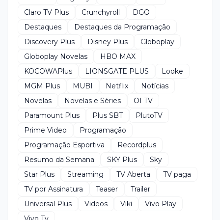
Claro TV Plus
Crunchyroll
DGO
Destaques
Destaques da Programação
Discovery Plus
Disney Plus
Globoplay
Globoplay Novelas
HBO MAX
KOCOWAPlus
LIONSGATE PLUS
Looke
MGM Plus
MUBI
Netflix
Notícias
Novelas
Novelas e Séries
OI TV
Paramount Plus
Plus SBT
PlutoTV
Prime Video
Programação
Programação Esportiva
Recordplus
Resumo da Semana
SKY Plus
Sky
Star Plus
Streaming
TV Aberta
TV paga
TV por Assinatura
Teaser
Trailer
Universal Plus
Videos
Viki
Vivo Play
Vivo Tv