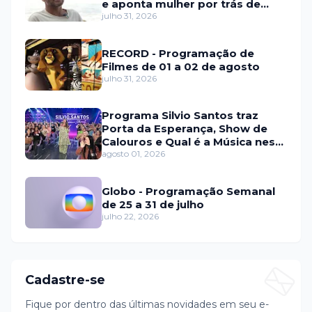
e aponta mulher por trás de
fraude internacional
julho 31, 2026
RECORD - Programação de
Filmes de 01 a 02 de agosto
julho 31, 2026
Programa Silvio Santos traz
Porta da Esperança, Show de
Calouros e Qual é a Música neste
domingo (2)
agosto 01, 2026
Globo - Programação Semanal
de 25 a 31 de julho
julho 22, 2026
Cadastre-se
Fique por dentro das últimas novidades em seu e-