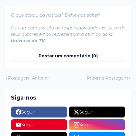
O que achou da notícia? Deixe-nos saber!
Os comentários são de responsabilidade exclusiva de
seus autores e não representam a opinião do
O
Universo da TV
.
Postar um comentário (0)
Postagem Anterior
Próxima Postagem
Siga-nos
Seguir
Seguir
Seguir
Seguir