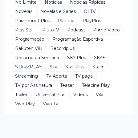
No Limite
Notícias
Notícias Rápidas
Novelas
Novelas e Séries
OI TV
Paramount Plus
Plantão
PlayPlus
Plus SBT
PlutoTV
Podcast
Prime Video
Programação
Programação Esportiva
Rakuten Viki
Recordplus
Resumo da Semana
SKY Plus
SKY+
STARZPLAY
Sky
Star Plus
Star+
Streaming
TV Aberta
TV paga
TV por Assinatura
Teaser
Telecine Play
Trailer
Universal Plus
Videos
Viki
Vivo Play
Vivo Tv