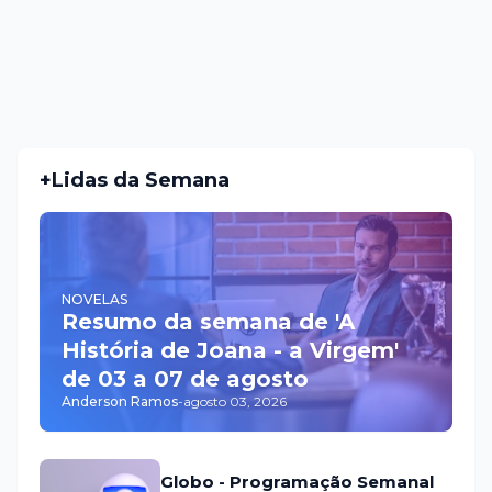
+Lidas da Semana
NOVELAS
Resumo da semana de 'A
História de Joana - a Virgem'
de 03 a 07 de agosto
Anderson Ramos
-
agosto 03, 2026
Globo - Programação Semanal