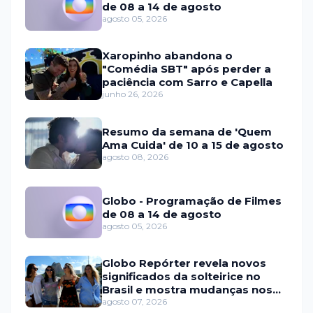
de 08 a 14 de agosto
agosto 05, 2026
Xaropinho abandona o
"Comédia SBT" após perder a
paciência com Sarro e Capella
junho 26, 2026
Resumo da semana de 'Quem
Ama Cuida' de 10 a 15 de agosto
agosto 08, 2026
Globo - Programação de Filmes
de 08 a 14 de agosto
agosto 05, 2026
Globo Repórter revela novos
significados da solteirice no
Brasil e mostra mudanças nos
relacionamentos
agosto 07, 2026