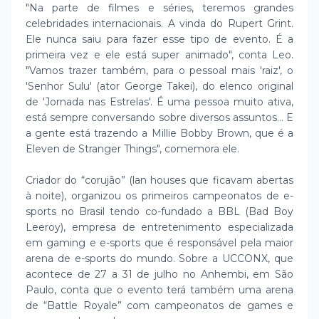
"Na parte de filmes e séries, teremos grandes
celebridades internacionais. A vinda do Rupert Grint.
Ele nunca saiu para fazer esse tipo de evento. É a
primeira vez e ele está super animado", conta Leo.
"Vamos trazer também, para o pessoal mais 'raiz', o
'Senhor Sulu' (ator George Takei), do elenco original
de 'Jornada nas Estrelas'. É uma pessoa muito ativa,
está sempre conversando sobre diversos assuntos... E
a gente está trazendo a Millie Bobby Brown, que é a
Eleven de Stranger Things", comemora ele.
Criador do “corujão” (lan houses que ficavam abertas
à noite), organizou os primeiros campeonatos de e-
sports no Brasil tendo co-fundado a BBL (Bad Boy
Leeroy), empresa de entretenimento especializada
em gaming e e-sports que é responsável pela maior
arena de e-sports do mundo. Sobre a UCCONX, que
acontece de 27 a 31 de julho no Anhembi, em São
Paulo, conta que o evento terá também uma arena
de “Battle Royale” com campeonatos de games e