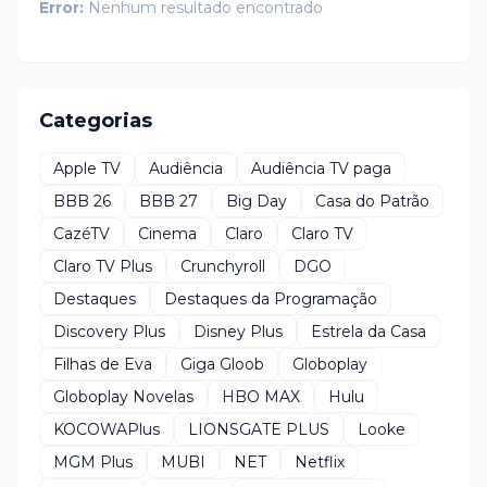
Error:
Nenhum resultado encontrado
Categorias
Apple TV
Audiência
Audiência TV paga
BBB 26
BBB 27
Big Day
Casa do Patrão
CazéTV
Cinema
Claro
Claro TV
Claro TV Plus
Crunchyroll
DGO
Destaques
Destaques da Programação
Discovery Plus
Disney Plus
Estrela da Casa
Filhas de Eva
Giga Gloob
Globoplay
Globoplay Novelas
HBO MAX
Hulu
KOCOWAPlus
LIONSGATE PLUS
Looke
MGM Plus
MUBI
NET
Netflix