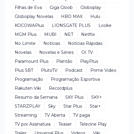
Filhas de Eva
Giga Gloob
Globoplay
Globoplay Novelas
HBO MAX
Hulu
KOCOWAPlus
LIONSGATE PLUS
Looke
MGM Plus
MUBI
NET
Netflix
No Limite
Notícias
Notícias Rápidas
Novelas
Novelas e Séries
OI TV
Paramount Plus
Plantão
PlayPlus
Plus SBT
PlutoTV
Podcast
Prime Video
Programação
Programação Esportiva
Rakuten Viki
Recordplus
Resumo da Semana
SKY Plus
SKY+
STARZPLAY
Sky
Star Plus
Star+
Streaming
TV Aberta
TV paga
TV por Assinatura
Teaser
Telecine Play
Trailer
Universal Plus
Videos
Viki