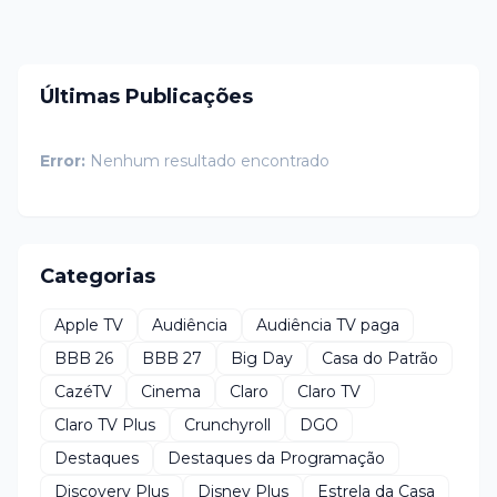
Últimas Publicações
Error:
Nenhum resultado encontrado
Categorias
Apple TV
Audiência
Audiência TV paga
BBB 26
BBB 27
Big Day
Casa do Patrão
CazéTV
Cinema
Claro
Claro TV
Claro TV Plus
Crunchyroll
DGO
Destaques
Destaques da Programação
Discovery Plus
Disney Plus
Estrela da Casa