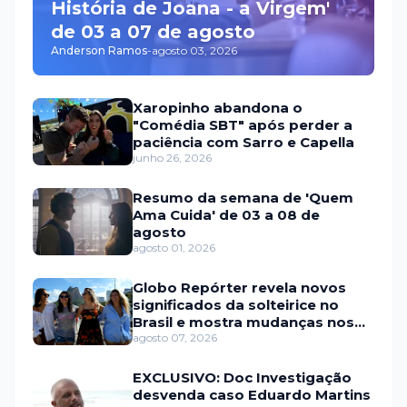
História de Joana - a Virgem'
de 03 a 07 de agosto
Anderson Ramos
-
agosto 03, 2026
Xaropinho abandona o
"Comédia SBT" após perder a
paciência com Sarro e Capella
junho 26, 2026
Resumo da semana de 'Quem
Ama Cuida' de 03 a 08 de
agosto
agosto 01, 2026
Globo Repórter revela novos
significados da solteirice no
Brasil e mostra mudanças nos
relacionamentos
agosto 07, 2026
EXCLUSIVO: Doc Investigação
desvenda caso Eduardo Martins