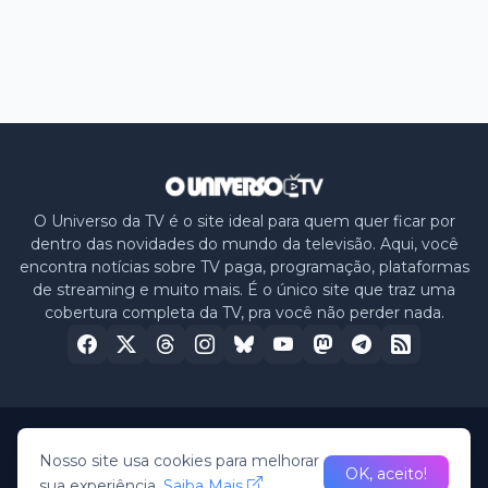
O Universo da TV é o site ideal para quem quer ficar por
dentro das novidades do mundo da televisão. Aqui, você
encontra notícias sobre TV paga, programação, plataformas
de streaming e muito mais. É o único site que traz uma
cobertura completa da TV, pra você não perder nada.
Home
Sobre nós
Política de Privacidade
Contato
Nosso site usa cookies para melhorar
OK, aceito!
sua experiência.
Saiba Mais