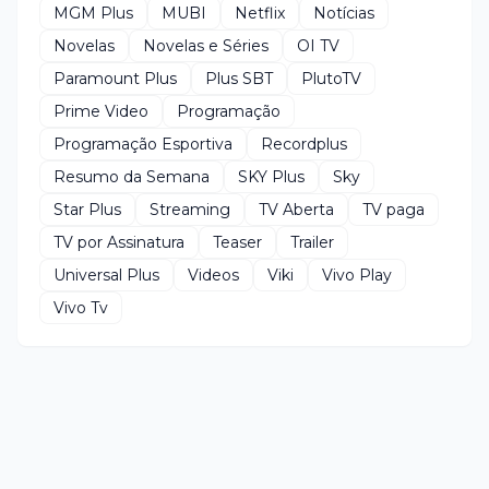
MGM Plus
MUBI
Netflix
Notícias
Novelas
Novelas e Séries
OI TV
Paramount Plus
Plus SBT
PlutoTV
Prime Video
Programação
Programação Esportiva
Recordplus
Resumo da Semana
SKY Plus
Sky
Star Plus
Streaming
TV Aberta
TV paga
TV por Assinatura
Teaser
Trailer
Universal Plus
Videos
Viki
Vivo Play
Vivo Tv