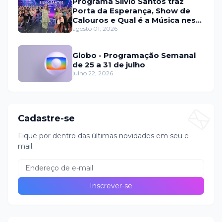
Programa Silvio Santos traz
Porta da Esperança, Show de
Calouros e Qual é a Música neste
domingo (2)
agosto 01, 2026
Globo - Programação Semanal
de 25 a 31 de julho
julho 22, 2026
Cadastre-se
Fique por dentro das últimas novidades em seu e-
mail.