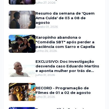
julho 27, 2026
Resumo da semana de 'Quem
Ama Cuida' de 03 a 08 de
agosto
agosto 01, 2026
Xaropinho abandona o
"Comédia SBT" após perder a
paciência com Sarro e Capella
junho 26, 2026
EXCLUSIVO: Doc Investigação
desvenda caso Eduardo Martins
e aponta mulher por trás de
fraude internacional
julho 31, 2026
RECORD - Programação de
Filmes de 01 a 02 de agosto
julho 31, 2026