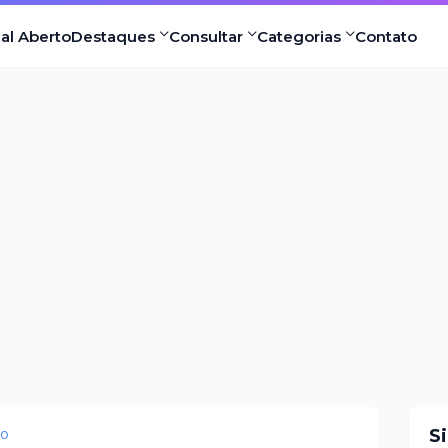
nal Aberto
Destaques
Consultar
Categorias
Contato
eo
S