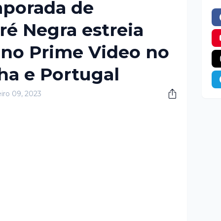
porada de
é Negra estreia
 no Prime Video no
nha e Portugal
iro 09, 2023