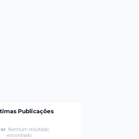
ltimas Publicações
ror
Nenhum resultado
encontrado