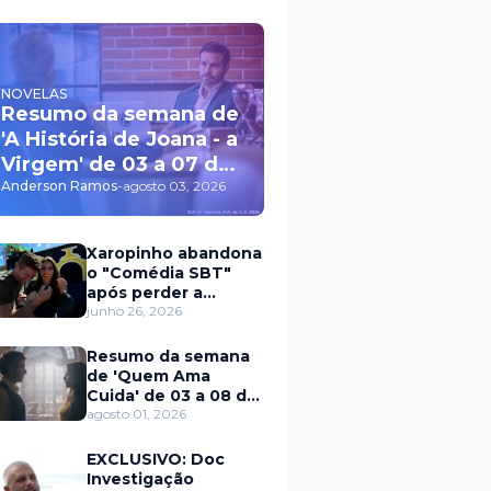
NOVELAS
Resumo da semana de
'A História de Joana - a
Virgem' de 03 a 07 de
agosto
Anderson Ramos
-
agosto 03, 2026
Xaropinho abandona
o "Comédia SBT"
após perder a
paciência com Sarro
junho 26, 2026
e Capella
Resumo da semana
de 'Quem Ama
Cuida' de 03 a 08 de
agosto
agosto 01, 2026
EXCLUSIVO: Doc
Investigação