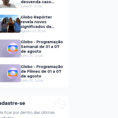
desvenda caso
Eduardo Martins e
julho 31, 2026
aponta mulher por
trás de fraude
Globo Repórter
internacional
revela novos
significados da
solteirice no Brasil e
agosto 07, 2026
mostra mudanças
nos relacionamentos
Globo - Programação
Semanal de 01 a 07
de agosto
julho 30, 2026
Globo - Programação
de Filmes de 01 a 07
de agosto
julho 30, 2026
adastre-se
ra ficar por dentro das últimas