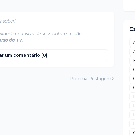
s saber!
C
lidade exclusiva de seus autores e não
erso da TV
.
ar um comentário (0)
Próxima Postagem