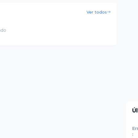
Ver todos
ado
Ú
Er
: