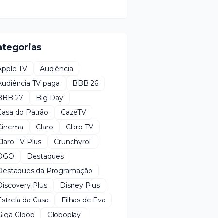
ategorias
Apple TV
Audiência
Audiência TV paga
BBB 26
BBB 27
Big Day
Casa do Patrão
CazéTV
Cinema
Claro
Claro TV
Claro TV Plus
Crunchyroll
DGO
Destaques
Destaques da Programação
Discovery Plus
Disney Plus
Estrela da Casa
Filhas de Eva
Giga Gloob
Globoplay