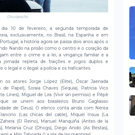
Divulgação
dia 10 de fevereiro, a segunda temporada de
reia, exclusivamente, no Brasil, na Espanha e em
Portugal, a história agora se passa dois anos após o
uindo Nando na prisão como o centro e o coração da
gam entre o crime e a lei, a vingança familiar e a
 jornada repleta de traições e jogos duplos e
 o legal e o ilegal: a polícia e os traficantes.
 os atores Jorge López (Elite), Óscar Jaenada
de Papel), Soraia Chaves (Sequia), Patricia Vico
te Lines), Miguel de Lira (Vivir sin permiso) e Pêpê
 que se unem aos brasileiros Bruno Gagliasso
(Cidade de Deus). O elenco conta ainda com Nerea
Francino (Las chicas del cable), Miquel Insua (La
s Zahera (El Reino), Manuel Manquiña (Antes de la
, Melania Cruz (Dhogs), Diego Anido (As Bestas),
era) e Milo Taboada (La isla de las mentiras) .