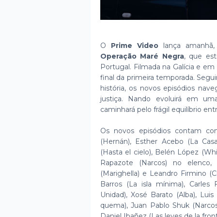
O
Prime Video
lança amanhã, 
Operação Maré Negra
, que est
Portugal. Filmada na Galícia e em 
final da primeira temporada. Seg
história, os novos episódios nave
justiça. Nando evoluirá em uma
caminhará pelo frágil equilíbrio entre
Os novos episódios contam com
(Hernán), Esther Acebo (La Casa 
(Hasta el cielo), Belén López (Whi
Rapazote (Narcos) no elenco,
(Marighella) e Leandro Firmino 
Barros (La isla mínima), Carles 
Unidad), Xosé Barato (Alba), Lui
quema), Juan Pablo Shuk (Narcos)
Daniel Ibañez (Las leyes de la front