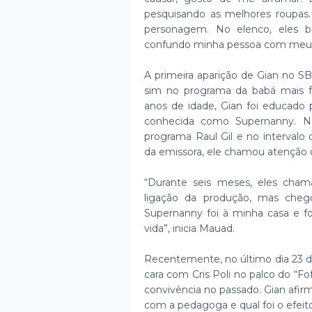
pesquisando as melhores roupas
personagem. No elenco, eles 
confundo minha pessoa com meu p
A primeira aparição de Gian no S
sim no programa da babá mais f
anos de idade, Gian foi educado 
conhecida como Supernanny. N
programa Raul Gil e no intervalo
da emissora, ele chamou atenção d
“Durante seis meses, eles ch
ligação da produção, mas che
Supernanny foi à minha casa e 
vida”, inicia Mauad.
Recentemente, no último dia 23 de
cara com Cris Poli no palco do “F
convivência no passado. Gian afi
com a pedagoga e qual foi o efeit