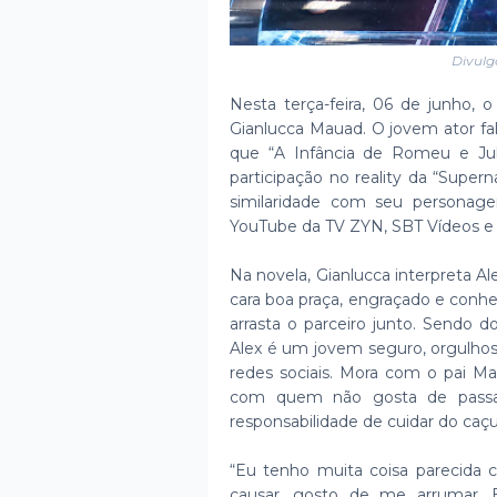
Divulg
Nesta terça-feira, 06 de junho, o
Gianlucca Mauad. O jovem ator fa
que “A Infância de Romeu e Jul
participação no reality da “Supe
similaridade com seu personag
YouTube da TV ZYN, SBT Vídeos e 
Na novela, Gianlucca interpreta 
cara boa praça, engraçado e conh
arrasta o parceiro junto. Sendo d
Alex é um jovem seguro, orgulho
redes sociais. Mora com o pai Ma
com quem não gosta de passar
responsabilidade de cuidar do caçu
“Eu tenho muita coisa parecida 
causar, gosto de me arrumar. 