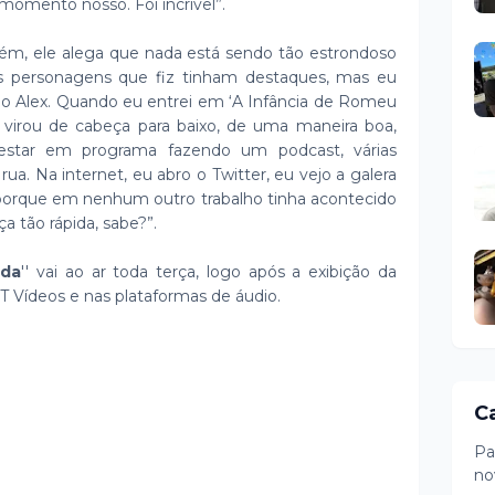
omento nosso. Foi incrível”.
orém, ele alega que nada está sendo tão estrondoso
os personagens que fiz tinham destaques, mas eu
 o Alex. Quando eu entrei em ‘A Infância de Romeu
a virou de cabeça para baixo, de uma maneira boa,
estar em programa fazendo um podcast, várias
ua. Na internet, eu abro o Twitter, eu vejo a galera
, porque em nenhum outro trabalho tinha acontecido
 tão rápida, sabe?”.
ada
'' vai ao ar toda terça, logo após a exibição da
 Vídeos e nas plataformas de áudio.
C
Pa
no