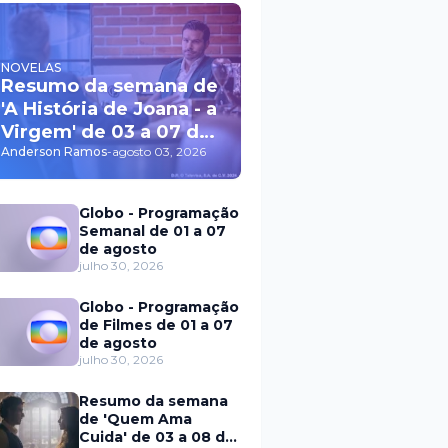
NOVELAS
Resumo da semana de
'A História de Joana - a
Virgem' de 03 a 07 de
agosto
Anderson Ramos
-
agosto 03, 2026
Globo - Programação
Semanal de 01 a 07
de agosto
julho 30, 2026
Globo - Programação
de Filmes de 01 a 07
de agosto
julho 30, 2026
Resumo da semana
de 'Quem Ama
Cuida' de 03 a 08 de