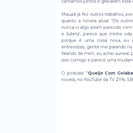
cantamos juntos e gravaram esse m
Mauad já fez outros trabalhos, p
quanto a novela atual: “Os outr
nunca vi algo assim parecido com
e Julieta’, parece que minha vid
porque é uma coisa nova, eu 
entrevistas, gente me parando na r
falando de mim, eu achei surreal
isso comigo e parece uma mudança
O podcast ''
Queijo Com Goiab
novela, no YouTube da TV ZYN, SBT