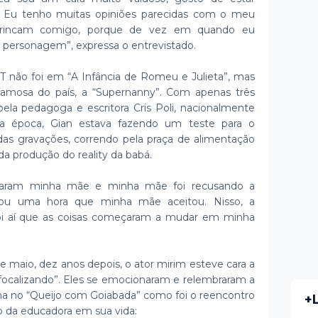
. Eu tenho muitas opiniões parecidas com o meu
brincam comigo, porque de vez em quando eu
ersonagem”, expressa o entrevistado.
BT não foi em “A Infância de Romeu e Julieta”, mas
amosa do país, a “Supernanny”. Com apenas três
pela pedagoga e escritora Cris Poli, nacionalmente
a época, Gian estava fazendo um teste para o
 das gravações, correndo pela praça de alimentação
a produção do reality da babá.
amaram minha mãe e minha mãe foi recusando a
gou uma hora que minha mãe aceitou. Nisso, a
foi aí que as coisas começaram a mudar em minha
 maio, dez anos depois, o ator mirim esteve cara a
ofocalizando”. Eles se emocionaram e relembraram a
rma no “Queijo com Goiabada” como foi o reencontro
+
o da educadora em sua vida: