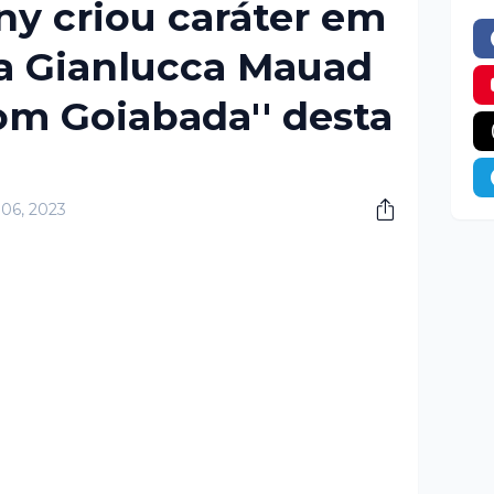
ny criou caráter em
ra Gianlucca Mauad
com Goiabada'' desta
 06, 2023