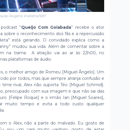
ação Rogério Pallatta/SBT
 podcast ''
Queijo Com Goiabada
'' recebe o ator
la sobre o reconhecimento dos fãs e a repercussão
ieta” está gerando. O convidado explica como a
rnanny” mudou sua vida. Além de comentar sobre a
em na trama. A atração vai ao ar às 22h00, no
nas plataformas de áudio.
Alex, o melhor amigo de Romeu [Miguel Ângelo]. Um
ecido por todos, mas que sempre arranja confusão e
o time rival, Alex não suporta Téo [Miguel Schmid].
so, preocupado com sua imagem e que não sai das
uro [Felipe Roque] e o irmão Ian [Miguel Soares],
 muito tempo e evita a todo custo qualquer
la.
com o Alex, não a parte do malvado. Eu gosto de
Eu sou um cara muito vaidoso, gosto de estar