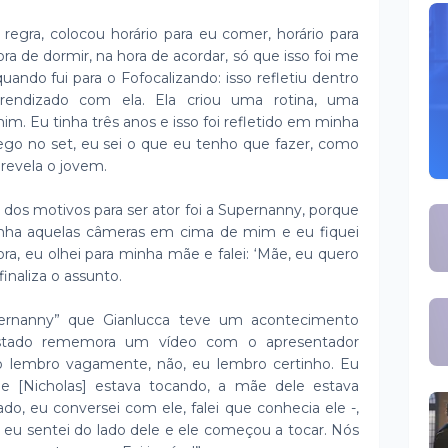
egra, colocou horário para eu comer, horário para
 de dormir, na hora de acordar, só que isso foi me
quando fui para o Fofocalizando: isso refletiu dentro
rendizado com ela. Ela criou uma rotina, uma
m. Eu tinha três anos e isso foi refletido em minha
ego no set, eu sei o que eu tenho que fazer, como
 revela o jovem.
dos motivos para ser ator foi a Supernanny, porque
tinha aquelas câmeras em cima de mim e eu fiquei
ra, eu olhei para minha mãe e falei: ‘Mãe, eu quero
finaliza o assunto.
ernanny” que Gianlucca teve um acontecimento
vistado rememora um vídeo com o apresentador
ão lembro vagamente, não, eu lembro certinho. Eu
le [Nicholas] estava tocando, a mãe dele estava
do, eu conversei com ele, falei que conhecia ele -,
 eu sentei do lado dele e ele começou a tocar. Nós