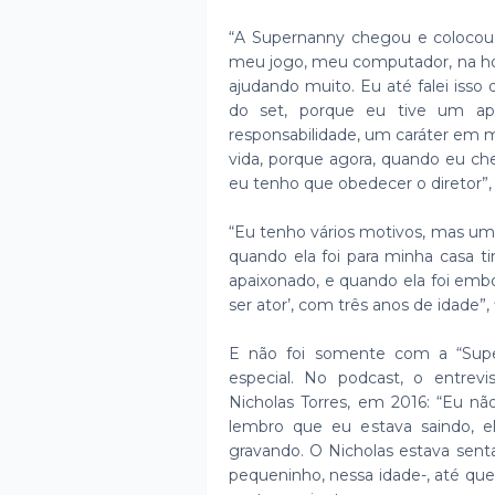
“A Supernanny chegou e colocou r
meu jogo, meu computador, na hora
ajudando muito. Eu até falei isso 
do set, porque eu tive um ap
responsabilidade, um caráter em mi
vida, porque agora, quando eu ch
eu tenho que obedecer o diretor”,
“Eu tenho vários motivos, mas um 
quando ela foi para minha casa 
apaixonado, e quando ela foi embo
ser ator’, com três anos de idade”, 
E não foi somente com a “Sup
especial. No podcast, o entre
Nicholas Torres, em 2016: “Eu n
lembro que eu estava saindo, e
gravando. O Nicholas estava senta
pequeninho, nessa idade-, até que