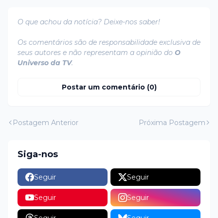
O que achou da notícia? Deixe-nos saber!
Os comentários são de responsabilidade exclusiva de
seus autores e não representam a opinião do
O
Universo da TV
.
Postar um comentário (0)
Postagem Anterior
Próxima Postagem
Siga-nos
Seguir
Seguir
Seguir
Seguir
Seguir
Seguir