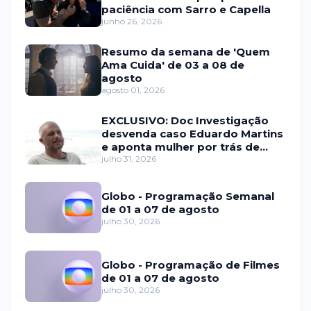
paciência com Sarro e Capella
junho 26, 2026
Resumo da semana de 'Quem
Ama Cuida' de 03 a 08 de
agosto
agosto 01, 2026
EXCLUSIVO: Doc Investigação
desvenda caso Eduardo Martins
e aponta mulher por trás de
fraude internacional
julho 31, 2026
Globo - Programação Semanal
de 01 a 07 de agosto
julho 30, 2026
Globo - Programação de Filmes
de 01 a 07 de agosto
julho 30, 2026