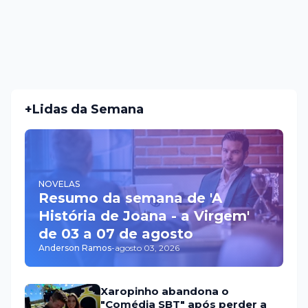
+Lidas da Semana
NOVELAS
Resumo da semana de 'A
História de Joana - a Virgem'
de 03 a 07 de agosto
Anderson Ramos
-
agosto 03, 2026
Xaropinho abandona o
"Comédia SBT" após perder a