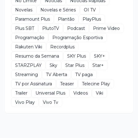
No Limite
Notícias
Notícias Rápidas
Novelas
Novelas e Séries
OI TV
Paramount Plus
Plantão
PlayPlus
Plus SBT
PlutoTV
Podcast
Prime Video
Programação
Programação Esportiva
Rakuten Viki
Recordplus
Resumo da Semana
SKY Plus
SKY+
STARZPLAY
Sky
Star Plus
Star+
Streaming
TV Aberta
TV paga
TV por Assinatura
Teaser
Telecine Play
Trailer
Universal Plus
Videos
Viki
Vivo Play
Vivo Tv