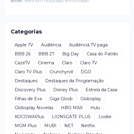
Error:
Nenhum resultado encontrado
Categorias
Apple TV
Audiência
Audiência TV paga
BBB 26
BBB 27
Big Day
Casa do Patrão
CazéTV
Cinema
Claro
Claro TV
Claro TV Plus
Crunchyroll
DGO
Destaques
Destaques da Programação
Discovery Plus
Disney Plus
Estrela da Casa
Filhas de Eva
Giga Gloob
Globoplay
Globoplay Novelas
HBO MAX
Hulu
KOCOWAPlus
LIONSGATE PLUS
Looke
MGM Plus
MUBI
NET
Netflix