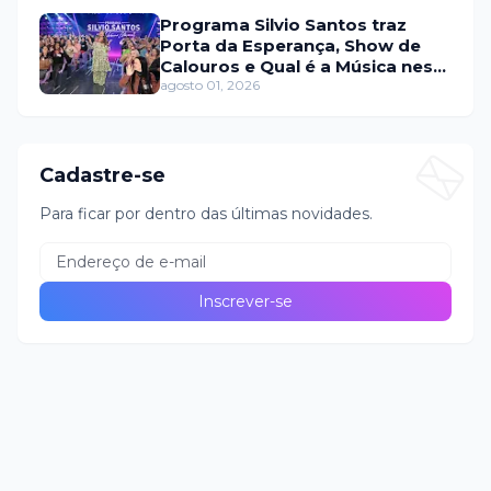
Programa Silvio Santos traz
Porta da Esperança, Show de
Calouros e Qual é a Música neste
domingo (2)
agosto 01, 2026
Cadastre-se
Para ficar por dentro das últimas novidades.