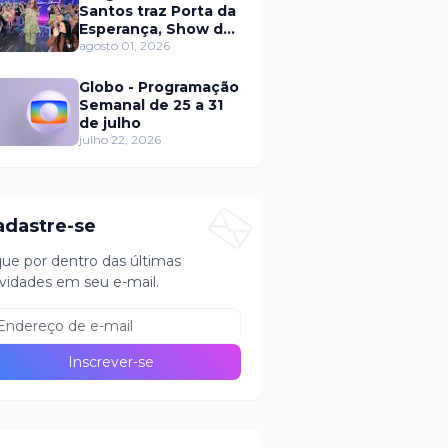
Santos traz Porta da
Esperança, Show de
Calouros e Qual é a
agosto 01, 2026
Música neste
domingo (2)
Globo - Programação
Semanal de 25 a 31
de julho
julho 22, 2026
adastre-se
que por dentro das últimas
vidades em seu e-mail.