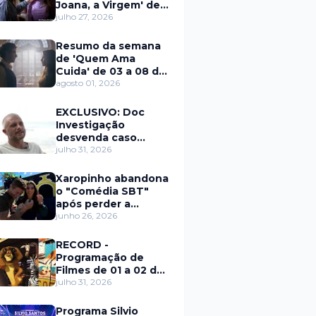
Joana, a Virgem' de
27 a 31 de julho
julho 27, 2026
Resumo da semana
de 'Quem Ama
Cuida' de 03 a 08 de
agosto
agosto 01, 2026
EXCLUSIVO: Doc
Investigação
desvenda caso
Eduardo Martins e
julho 31, 2026
aponta mulher por
trás de fraude
Xaropinho abandona
internacional
o "Comédia SBT"
após perder a
paciência com Sarro
junho 26, 2026
e Capella
RECORD -
Programação de
Filmes de 01 a 02 de
agosto
julho 31, 2026
Programa Silvio