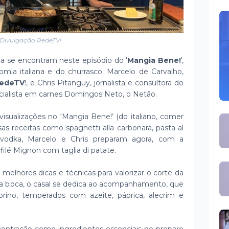
Divulgação RedeTV!
ha se encontram neste episódio do '
Mangia Bene!
',
ia italiana e do churrasco. Marcelo de Carvalho,
edeTV
!, e Chris Pitanguy, jornalista e consultora do
cialista em carnes Domingos Neto, o Netão.
sualizações no ‘Mangia Bene!’ (do italiano, comer
as receitas como spaghetti alla carbonara, pasta al
 vodka, Marcelo e Chris preparam agora, com a
filé Mignon com taglia di patate.
elhores dicas e técnicas para valorizar o corte da
na boca, o casal se dedica ao acompanhamento, que
rino, temperados com azeite, páprica, alecrim e