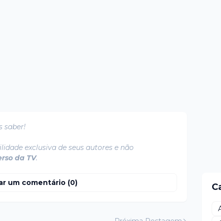
s saber!
lidade exclusiva de seus autores e não
erso da TV
.
ar um comentário (0)
C