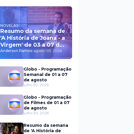
NOVELAS
Resumo da semana de
'A História de Joana - a
Virgem' de 03 a 07 de
agosto
Anderson Ramos
-
agosto 03, 2026
Globo - Programação
Semanal de 01 a 07
de agosto
julho 30, 2026
Globo - Programação
de Filmes de 01 a 07
de agosto
julho 30, 2026
Resumo da semana
de 'A História de