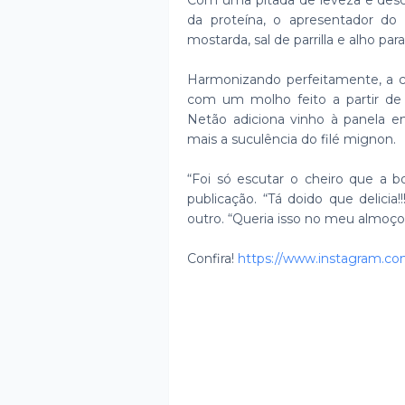
Com uma pitada de leveza e desc
da proteína, o apresentador do
mostarda, sal de parrilla e alho p
Harmonizando perfeitamente, a 
com um molho feito a partir de
Netão adiciona vinho à panela em 
mais a suculência do filé mignon.
“Foi só escutar o cheiro que a 
publicação. “Tá doido que delici
outro. “Queria isso no meu almoço
Confira!
https://www.instagram.c