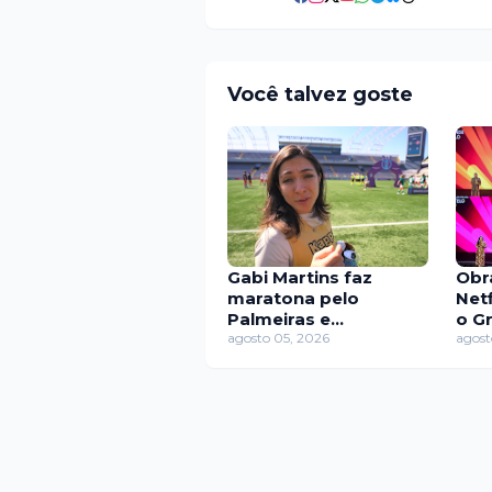
Você talvez goste
Gabi Martins faz
Obr
maratona pelo
Net
Palmeiras e
o G
acompanha vitórias
agosto 05, 2026
lev
agost
dos times feminino e
masculino