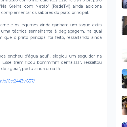
ontração como ingredientes essenciais no preparo
 ‘Na Grelha com Netão’ (RedeTV!) ainda adiciona
ara complementar os sabores do prato principal.
carne e os legumes ainda ganham um toque extra
 uma técnica semelhante à deglaçagem, na qual
que o prato principal foi feito, ressaltando ainda
boca encheu d’água aqui”, elogiou um seguidor na
a!!! Esse trem ficou bommmm demaisss”, ressaltou
 de agora”, pediu ainda uma fã.
om/p/Ctt2443vG37/