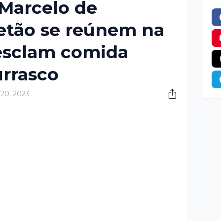
Marcelo de
etão se reúnem na
esclam comida
urrasco
 20, 2023