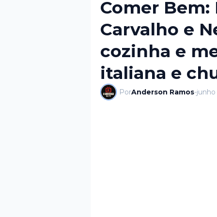
Comer Bem: 
Carvalho e N
cozinha e m
italiana e ch
Por
Anderson Ramos
-
junho