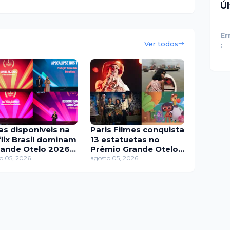
Ú
Er
Ver todos
:
as disponíveis na
Paris Filmes conquista
flix Brasil dominam
13 estatuetas no
rande Otelo 2026 e
Prêmio Grande Otelo
am 17 estatuetas
o 05, 2026
2026
agosto 05, 2026