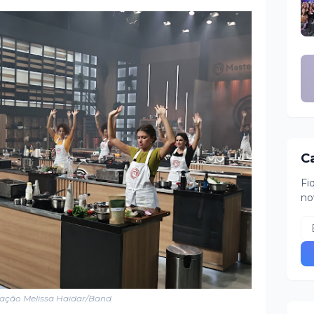
C
Fi
no
ação Melissa Haidar/Band