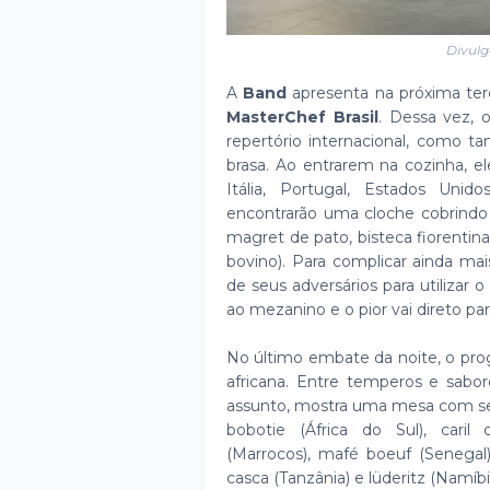
Divulg
A
Band
apresenta na próxima terça
MasterChef Brasil
. Dessa vez, 
repertório internacional, como
brasa. Ao entrarem na cozinha, e
Itália, Portugal, Estados Unid
encontrarão uma cloche cobrindo p
magret de pato, bisteca fiorentina
bovino). Para complicar ainda ma
de seus adversários para utiliza
ao mezanino e o pior vai direto par
No último embate da noite, o p
africana. Entre temperos e sabo
assunto, mostra uma mesa com set
bobotie (África do Sul), cari
(Marrocos), mafé boeuf (Senegal
casca (Tanzânia) e lüderitz (Namíbi