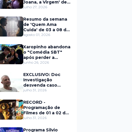
Joana, a Virgem' de
27 a 31 de julho
julho 27, 2026
Resumo da semana
de 'Quem Ama
Cuida' de 03 a 08 de
agosto
agosto 01, 2026
Xaropinho abandona
o "Comédia SBT"
após perder a
paciência com Sarro
junho 26, 2026
e Capella
EXCLUSIVO: Doc
Investigação
desvenda caso
Eduardo Martins e
julho 31, 2026
aponta mulher por
trás de fraude
RECORD -
internacional
Programação de
Filmes de 01 a 02 de
agosto
julho 31, 2026
Programa Silvio