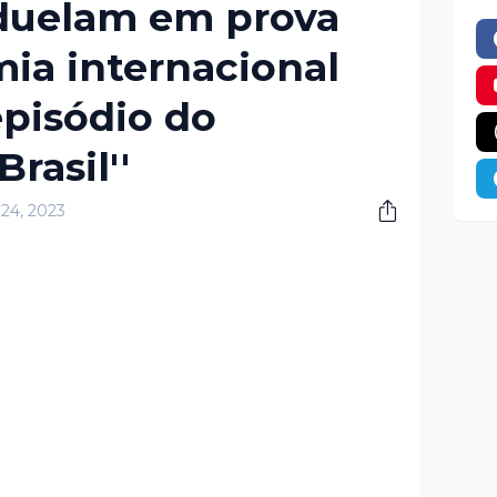
 duelam em prova
ia internacional
pisódio do
rasil''
 24, 2023