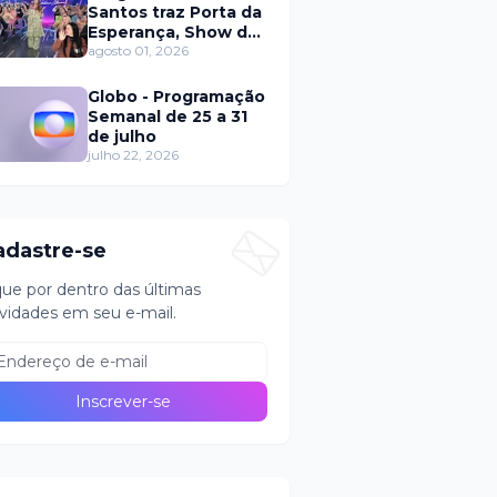
Santos traz Porta da
Esperança, Show de
Calouros e Qual é a
agosto 01, 2026
Música neste
domingo (2)
Globo - Programação
Semanal de 25 a 31
de julho
julho 22, 2026
adastre-se
que por dentro das últimas
vidades em seu e-mail.