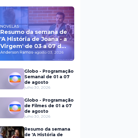
NOVELAS
Resumo da semana de
'A História de Joana - a
Virgem' de 03 a 07 de
agosto
Anderson Ramos
-
agosto 03, 2026
Globo - Programação
Semanal de 01 a 07
de agosto
julho 30, 2026
Globo - Programação
de Filmes de 01 a 07
de agosto
julho 30, 2026
Resumo da semana
de 'A História de