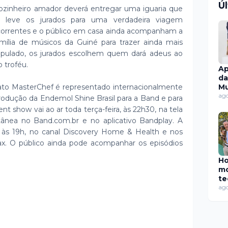
Ú
ozinheiro amador deverá entregar uma iguaria que
 e leve os jurados para uma verdadeira viagem
correntes e o público em casa ainda acompanham a
ília de músicos da Guiné para trazer ainda mais
tipulado, os jurados escolhem quem dará adeus ao
o troféu.
Ap
da
ato MasterChef é representado internacionalmente
Mu
tr
ago
rodução da Endemol Shine Brasil para a Band e para
Su
t show vai ao ar toda terça-feira, às 22h30, na tela
UE
ânea no Band.com.br e no aplicativo Bandplay. A
C
ra, às 19h, no canal Discovery Home & Health e nos
Le
Am
x. O público ainda pode acompanhar os episódios
Ho
mo
te
aj
ago
lo
pe
se