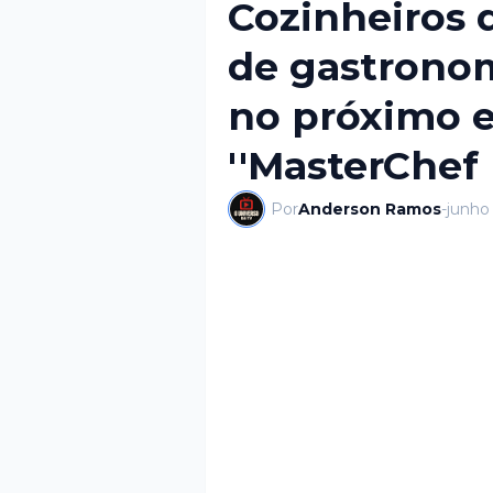
Cozinheiros
de gastronom
no próximo e
''MasterChef B
Por
Anderson Ramos
-
junho