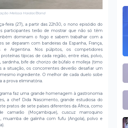
ação Melissa Haidar/Band
-feira (27), a partir das 22h30, o nono episódio do
os participantes terão de mostrar que não só têm
 também dominam o fogo e sabem trabalhar com a
les se deparam com bandeiras da Espanha, França,
os e Argentina. Nos púlpitos, os competidores
roteínas típicas de cada região, entre elas, polvo,
, sardinha, bife de chorizo de búfalo e molleja (timo
is a situação, os concorrentes deverão desafiar um
r o mesmo ingrediente. O melhor de cada duelo sobe
a a prova eliminatória.
rograma faz uma grande homenagem à gastronomia
res, a chef Dida Nascimento, grande estudiosa do
e pratos de sete países diferentes da África, como
l de camarão (Moçambique), cuscuz marroquino
), muamba de galinha com fufu (Angola), polvo e
a).