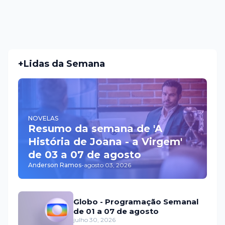
+Lidas da Semana
NOVELAS
Resumo da semana de 'A
História de Joana - a Virgem'
de 03 a 07 de agosto
Anderson Ramos
-
agosto 03, 2026
Globo - Programação Semanal
de 01 a 07 de agosto
julho 30, 2026