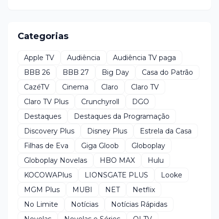
Categorias
Apple TV
Audiência
Audiência TV paga
BBB 26
BBB 27
Big Day
Casa do Patrão
CazéTV
Cinema
Claro
Claro TV
Claro TV Plus
Crunchyroll
DGO
Destaques
Destaques da Programação
Discovery Plus
Disney Plus
Estrela da Casa
Filhas de Eva
Giga Gloob
Globoplay
Globoplay Novelas
HBO MAX
Hulu
KOCOWAPlus
LIONSGATE PLUS
Looke
MGM Plus
MUBI
NET
Netflix
No Limite
Notícias
Notícias Rápidas
Novelas
Novelas e Séries
OI TV