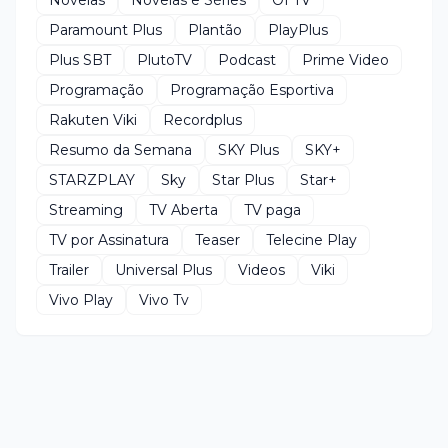
Paramount Plus
Plantão
PlayPlus
Plus SBT
PlutoTV
Podcast
Prime Video
Programação
Programação Esportiva
Rakuten Viki
Recordplus
Resumo da Semana
SKY Plus
SKY+
STARZPLAY
Sky
Star Plus
Star+
Streaming
TV Aberta
TV paga
TV por Assinatura
Teaser
Telecine Play
Trailer
Universal Plus
Videos
Viki
Vivo Play
Vivo Tv