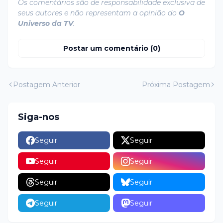
Os comentários são de responsabilidade exclusiva de
seus autores e não representam a opinião do
O
Universo da TV
.
Postar um comentário (0)
Postagem Anterior
Próxima Postagem
Siga-nos
Seguir
Seguir
Seguir
Seguir
Seguir
Seguir
Seguir
Seguir