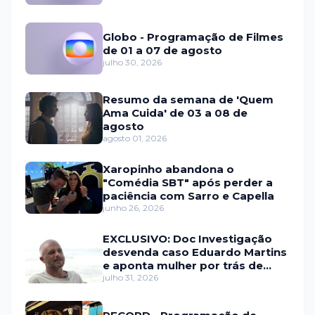
Globo - Programação de Filmes
de 01 a 07 de agosto
julho 30, 2026
Resumo da semana de 'Quem
Ama Cuida' de 03 a 08 de
agosto
agosto 01, 2026
Xaropinho abandona o
"Comédia SBT" após perder a
paciência com Sarro e Capella
junho 26, 2026
EXCLUSIVO: Doc Investigação
desvenda caso Eduardo Martins
e aponta mulher por trás de
fraude internacional
julho 31, 2026