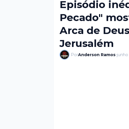
Episódio inéd
Pecado" mos
Arca de Deus
Jerusalém
Por
Anderson Ramos
-
junho