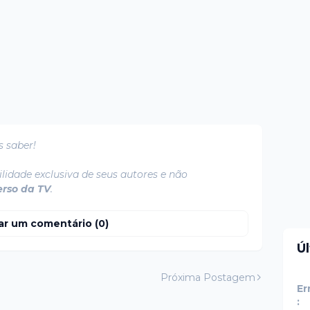
s saber!
lidade exclusiva de seus autores e não
erso da TV
.
ar um comentário (0)
Ú
Próxima Postagem
Er
: