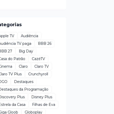
ategorias
Apple TV
Audiência
Audiência TV paga
BBB 26
BBB 27
Big Day
Casa do Patrão
CazéTV
Cinema
Claro
Claro TV
Claro TV Plus
Crunchyroll
DGO
Destaques
Destaques da Programação
Discovery Plus
Disney Plus
Estrela da Casa
Filhas de Eva
Giga Gloob
Globoplay