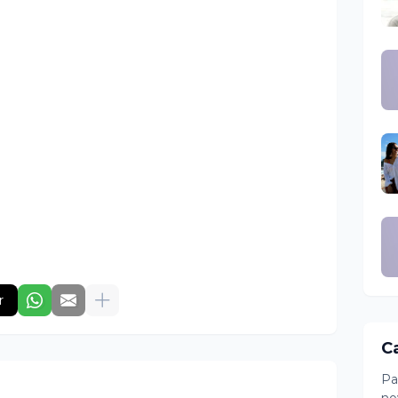
r
C
Pa