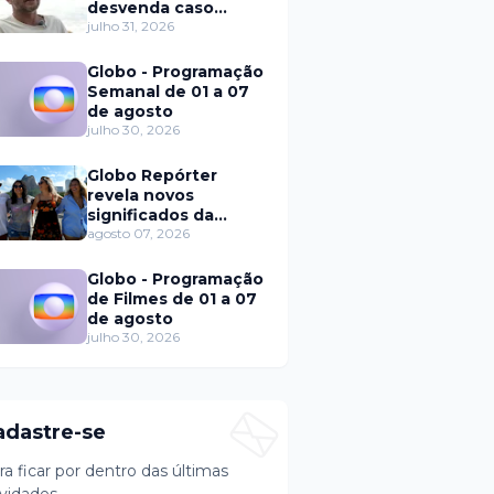
desvenda caso
Eduardo Martins e
julho 31, 2026
aponta mulher por
trás de fraude
Globo - Programação
internacional
Semanal de 01 a 07
de agosto
julho 30, 2026
Globo Repórter
revela novos
significados da
solteirice no Brasil e
agosto 07, 2026
mostra mudanças
nos relacionamentos
Globo - Programação
de Filmes de 01 a 07
de agosto
julho 30, 2026
adastre-se
ra ficar por dentro das últimas