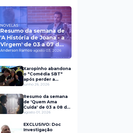
NOVELAS
Resumo da semana de
'A História de Joana - a
Virgem' de 03 a 07 de
agosto
Anderson Ramos
-
agosto 03, 2026
Xaropinho abandona
o "Comédia SBT"
após perder a
paciência com Sarro
junho 26, 2026
e Capella
Resumo da semana
de 'Quem Ama
Cuida' de 03 a 08 de
agosto
agosto 01, 2026
EXCLUSIVO: Doc
Investigação