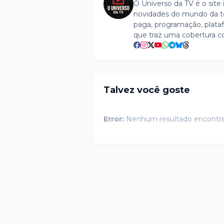
O Universo da TV é o site 
novidades do mundo da tel
paga, programação, plataf
que traz uma cobertura c
Talvez você goste
Error:
Nenhum resultado encontr