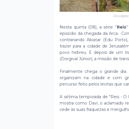
Divulgaç
Nesta quinta (08), a série ''
Reis
'
episódio da chegada da Arca. C
contrariando Abiatar (Edu Porto),
trazer para a cidade de Jerusalé
povo hebreu. E depois de um tra
(Dorgival Júnior), a missão de tran
Finalmente chega o grande dia. M
organizam na cidade e com gr
percurso feito pelos levitas que c
A sétima temporada de "Reis - O P
mostra como Davi, o aclamado rei
cede às suas fraquezas e mergulha