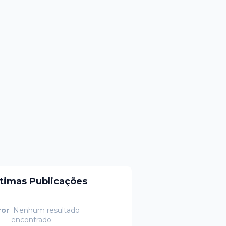
ltimas Publicações
ror
Nenhum resultado
encontrado