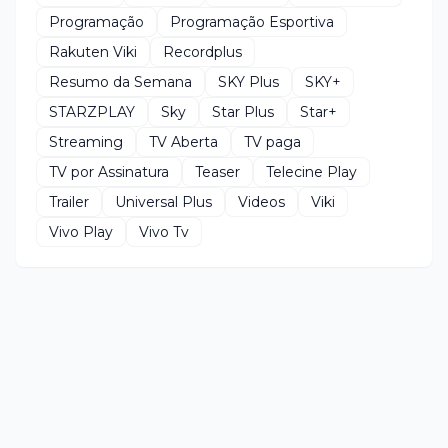
Programação
Programação Esportiva
Rakuten Viki
Recordplus
Resumo da Semana
SKY Plus
SKY+
STARZPLAY
Sky
Star Plus
Star+
Streaming
TV Aberta
TV paga
TV por Assinatura
Teaser
Telecine Play
Trailer
Universal Plus
Videos
Viki
Vivo Play
Vivo Tv