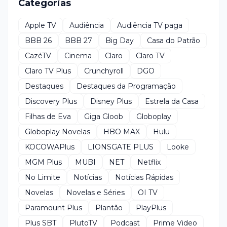
Categorias
Apple TV
Audiência
Audiência TV paga
BBB 26
BBB 27
Big Day
Casa do Patrão
CazéTV
Cinema
Claro
Claro TV
Claro TV Plus
Crunchyroll
DGO
Destaques
Destaques da Programação
Discovery Plus
Disney Plus
Estrela da Casa
Filhas de Eva
Giga Gloob
Globoplay
Globoplay Novelas
HBO MAX
Hulu
KOCOWAPlus
LIONSGATE PLUS
Looke
MGM Plus
MUBI
NET
Netflix
No Limite
Notícias
Notícias Rápidas
Novelas
Novelas e Séries
OI TV
Paramount Plus
Plantão
PlayPlus
Plus SBT
PlutoTV
Podcast
Prime Video