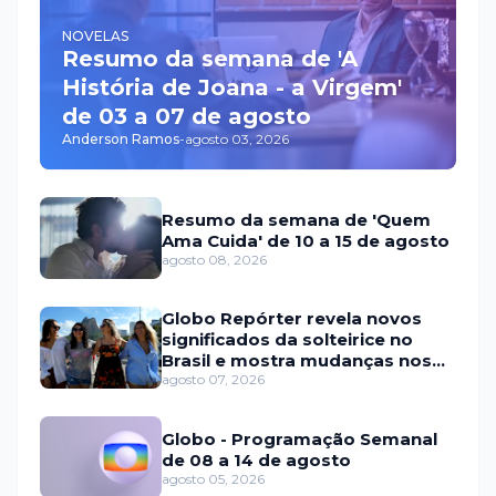
NOVELAS
Resumo da semana de 'A
História de Joana - a Virgem'
de 03 a 07 de agosto
Anderson Ramos
-
agosto 03, 2026
Resumo da semana de 'Quem
Ama Cuida' de 10 a 15 de agosto
agosto 08, 2026
Globo Repórter revela novos
significados da solteirice no
Brasil e mostra mudanças nos
relacionamentos
agosto 07, 2026
Globo - Programação Semanal
de 08 a 14 de agosto
agosto 05, 2026