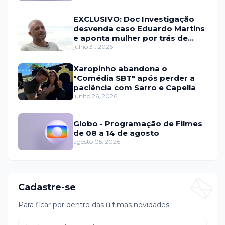
EXCLUSIVO: Doc Investigação
desvenda caso Eduardo Martins
e aponta mulher por trás de
fraude internacional
julho 31, 2026
Xaropinho abandona o
"Comédia SBT" após perder a
paciência com Sarro e Capella
junho 26, 2026
Globo - Programação de Filmes
de 08 a 14 de agosto
agosto 05, 2026
Cadastre-se
Para ficar por dentro das últimas novidades.