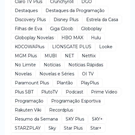
Claro TV Plus
Crunchyroll
DGO
Destaques
Destaques da Programação
Discovery Plus
Disney Plus
Estrela da Casa
Filhas de Eva
Giga Gloob
Globoplay
Globoplay Novelas
HBO MAX
Hulu
KOCOWAPlus
LIONSGATE PLUS
Looke
MGM Plus
MUBI
NET
Netflix
No Limite
Notícias
Notícias Rápidas
Novelas
Novelas e Séries
OI TV
Paramount Plus
Plantão
PlayPlus
Plus SBT
PlutoTV
Podcast
Prime Video
Programação
Programação Esportiva
Rakuten Viki
Recordplus
Resumo da Semana
SKY Plus
SKY+
STARZPLAY
Sky
Star Plus
Star+