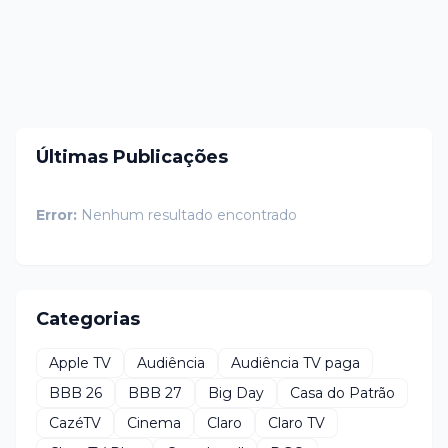
Últimas Publicações
Error:
Nenhum resultado encontrado
Categorias
Apple TV
Audiência
Audiência TV paga
BBB 26
BBB 27
Big Day
Casa do Patrão
CazéTV
Cinema
Claro
Claro TV