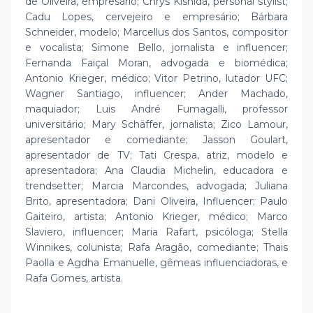
de Oliveira, empresário; Chrys Kishida, personal stylist;
Cadu Lopes, cervejeiro e empresário; Bárbara
Schneider, modelo; Marcellus dos Santos, compositor
e vocalista; Simone Bello, jornalista e influencer;
Fernanda Faiçal Moran, advogada e biomédica;
Antonio Krieger, médico; Vitor Petrino, lutador UFC;
Wagner Santiago, influencer; Ander Machado,
maquiador; Luis André Fumagalli, professor
universitário; Mary Schäffer, jornalista; Zico Lamour,
apresentador e comediante; Jasson Goulart,
apresentador de TV; Tati Crespa, atriz, modelo e
apresentadora; Ana Claudia Michelin, educadora e
trendsetter; Marcia Marcondes, advogada; Juliana
Brito, apresentadora; Dani Oliveira, Influencer; Paulo
Gaiteiro, artista; Antonio Krieger, médico; Marco
Slaviero, influencer; Maria Rafart, psicóloga; Stella
Winnikes, colunista; Rafa Aragão, comediante; Thais
Paolla e Agdha Emanuelle, gêmeas influenciadoras, e
Rafa Gomes, artista.