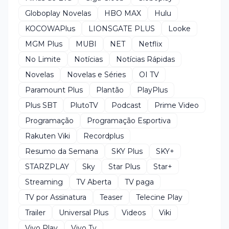
Globoplay Novelas
HBO MAX
Hulu
KOCOWAPlus
LIONSGATE PLUS
Looke
MGM Plus
MUBI
NET
Netflix
No Limite
Notícias
Notícias Rápidas
Novelas
Novelas e Séries
OI TV
Paramount Plus
Plantão
PlayPlus
Plus SBT
PlutoTV
Podcast
Prime Video
Programação
Programação Esportiva
Rakuten Viki
Recordplus
Resumo da Semana
SKY Plus
SKY+
STARZPLAY
Sky
Star Plus
Star+
Streaming
TV Aberta
TV paga
TV por Assinatura
Teaser
Telecine Play
Trailer
Universal Plus
Videos
Viki
Vivo Play
Vivo Tv