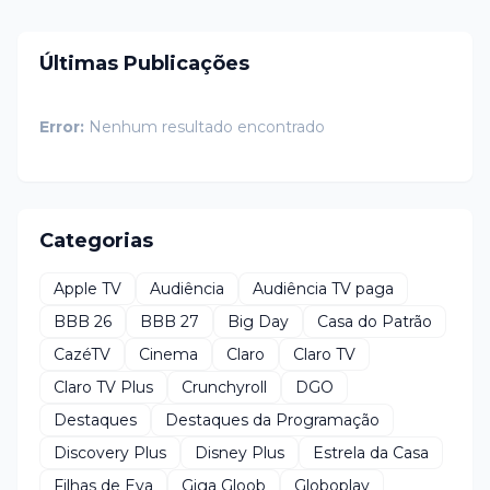
Últimas Publicações
Error:
Nenhum resultado encontrado
Categorias
Apple TV
Audiência
Audiência TV paga
BBB 26
BBB 27
Big Day
Casa do Patrão
CazéTV
Cinema
Claro
Claro TV
Claro TV Plus
Crunchyroll
DGO
Destaques
Destaques da Programação
Discovery Plus
Disney Plus
Estrela da Casa
Filhas de Eva
Giga Gloob
Globoplay