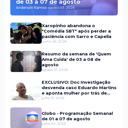
de 03 a 07 de agosto
Anderson Ramos
-
agosto 03, 2026
Xaropinho abandona o
"Comédia SBT" após perder a
paciência com Sarro e Capella
junho 26, 2026
Resumo da semana de 'Quem
Ama Cuida' de 03 a 08 de
agosto
agosto 01, 2026
EXCLUSIVO: Doc Investigação
desvenda caso Eduardo Martins
e aponta mulher por trás de
fraude internacional
julho 31, 2026
Globo - Programação Semanal
de 01 a 07 de agosto
julho 30, 2026