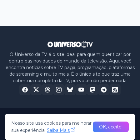
O Universo da TV é o site ideal para quem quer ficar por
dentro das novidades do mundo da televisão. Aqui, você
encontra notícias sobre TV paga, programação, plataformas
de streaming e muito mais. É o único site que traz uma
cobertura completa da TV, pra você não perder nada.
Home
Sobre nós
Política de Privacidade
Contato
Nosso site usa cookies para melhorar
OK, aceito!
sua experiência.
Saiba Mais
© 2026 -
O Universo da TV
• All Rights Reserved