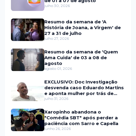
de 01 a 07 de agosto
julho 30, 2026
Resumo da semana de 'A
História de Joana, a Virgem' de
27 a 31 de julho
julho 27, 2026
Resumo da semana de 'Quem
Ama Cuida' de 03 a 08 de
agosto
agosto 01, 2026
EXCLUSIVO: Doc Investigação
desvenda caso Eduardo Martins
e aponta mulher por trás de
fraude internacional
julho 31, 2026
Xaropinho abandona o
"Comédia SBT" após perder a
paciência com Sarro e Capella
junho 26, 2026