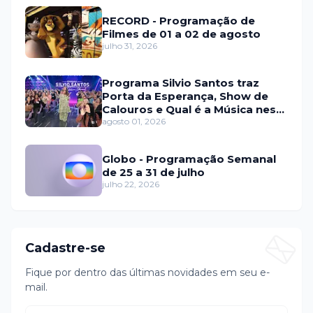
RECORD - Programação de
Filmes de 01 a 02 de agosto
julho 31, 2026
Programa Silvio Santos traz
Porta da Esperança, Show de
Calouros e Qual é a Música neste
domingo (2)
agosto 01, 2026
Globo - Programação Semanal
de 25 a 31 de julho
julho 22, 2026
Cadastre-se
Fique por dentro das últimas novidades em seu e-
mail.