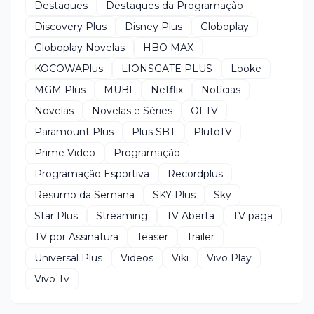
Destaques
Destaques da Programação
Discovery Plus
Disney Plus
Globoplay
Globoplay Novelas
HBO MAX
KOCOWAPlus
LIONSGATE PLUS
Looke
MGM Plus
MUBI
Netflix
Notícias
Novelas
Novelas e Séries
OI TV
Paramount Plus
Plus SBT
PlutoTV
Prime Video
Programação
Programação Esportiva
Recordplus
Resumo da Semana
SKY Plus
Sky
Star Plus
Streaming
TV Aberta
TV paga
TV por Assinatura
Teaser
Trailer
Universal Plus
Videos
Viki
Vivo Play
Vivo Tv