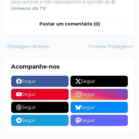
seus autores e não representam a opinião do
O
Universo da TV
.
Postar um comentário (0)
Postagem Anterior
Próxima Postagem
Acompanhe-nos
Seguir
Seguir
Seguir
Seguir
Seguir
Seguir
Seguir
Seguir