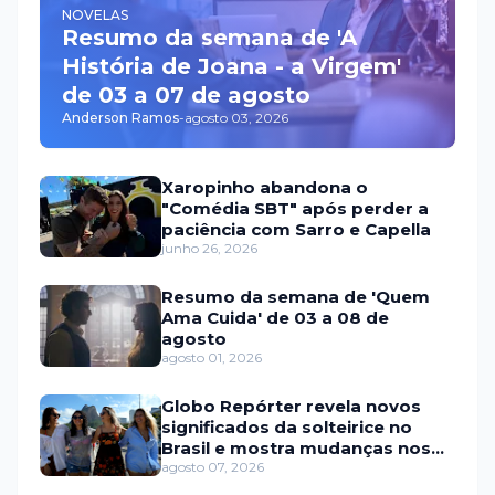
NOVELAS
Resumo da semana de 'A
História de Joana - a Virgem'
de 03 a 07 de agosto
Anderson Ramos
-
agosto 03, 2026
Xaropinho abandona o
"Comédia SBT" após perder a
paciência com Sarro e Capella
junho 26, 2026
Resumo da semana de 'Quem
Ama Cuida' de 03 a 08 de
agosto
agosto 01, 2026
Globo Repórter revela novos
significados da solteirice no
Brasil e mostra mudanças nos
relacionamentos
agosto 07, 2026