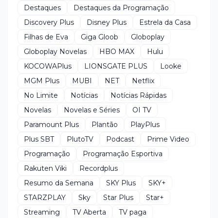
Destaques
Destaques da Programação
Discovery Plus
Disney Plus
Estrela da Casa
Filhas de Eva
Giga Gloob
Globoplay
Globoplay Novelas
HBO MAX
Hulu
KOCOWAPlus
LIONSGATE PLUS
Looke
MGM Plus
MUBI
NET
Netflix
No Limite
Notícias
Notícias Rápidas
Novelas
Novelas e Séries
OI TV
Paramount Plus
Plantão
PlayPlus
Plus SBT
PlutoTV
Podcast
Prime Video
Programação
Programação Esportiva
Rakuten Viki
Recordplus
Resumo da Semana
SKY Plus
SKY+
STARZPLAY
Sky
Star Plus
Star+
Streaming
TV Aberta
TV paga