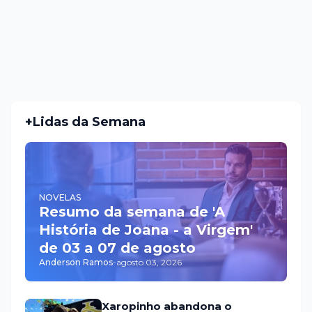
+Lidas da Semana
NOVELAS
Resumo da semana de 'A
História de Joana - a Virgem'
de 03 a 07 de agosto
Anderson Ramos
-
agosto 03, 2026
Xaropinho abandona o