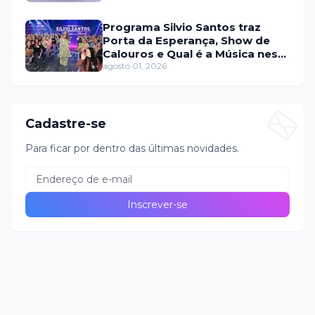
Programa Silvio Santos traz
Porta da Esperança, Show de
Calouros e Qual é a Música neste
domingo (2)
agosto 01, 2026
Cadastre-se
Para ficar por dentro das últimas novidades.