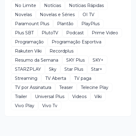
No Limite
Notícias
Notícias Rápidas
Novelas
Novelas e Séries
OI TV
Paramount Plus
Plantão
PlayPlus
Plus SBT
PlutoTV
Podcast
Prime Video
Programação
Programação Esportiva
Rakuten Viki
Recordplus
Resumo da Semana
SKY Plus
SKY+
STARZPLAY
Sky
Star Plus
Star+
Streaming
TV Aberta
TV paga
TV por Assinatura
Teaser
Telecine Play
Trailer
Universal Plus
Videos
Viki
Vivo Play
Vivo Tv