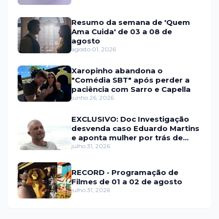
Resumo da semana de 'Quem
Ama Cuida' de 03 a 08 de
agosto
agosto 01, 2026
Xaropinho abandona o
"Comédia SBT" após perder a
paciência com Sarro e Capella
junho 26, 2026
EXCLUSIVO: Doc Investigação
desvenda caso Eduardo Martins
e aponta mulher por trás de
fraude internacional
julho 31, 2026
RECORD - Programação de
Filmes de 01 a 02 de agosto
julho 31, 2026