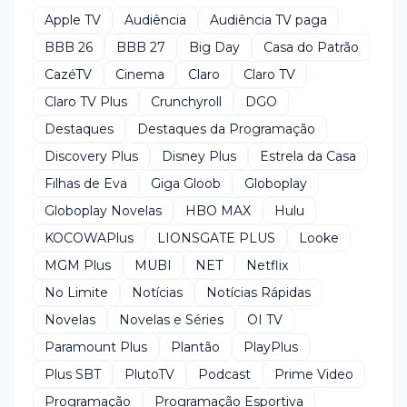
Apple TV
Audiência
Audiência TV paga
BBB 26
BBB 27
Big Day
Casa do Patrão
CazéTV
Cinema
Claro
Claro TV
Claro TV Plus
Crunchyroll
DGO
Destaques
Destaques da Programação
Discovery Plus
Disney Plus
Estrela da Casa
Filhas de Eva
Giga Gloob
Globoplay
Globoplay Novelas
HBO MAX
Hulu
KOCOWAPlus
LIONSGATE PLUS
Looke
MGM Plus
MUBI
NET
Netflix
No Limite
Notícias
Notícias Rápidas
Novelas
Novelas e Séries
OI TV
Paramount Plus
Plantão
PlayPlus
Plus SBT
PlutoTV
Podcast
Prime Video
Programação
Programação Esportiva