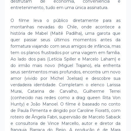
desfrutam de economia, conveniência e
entretenimento, tudo em uma única assinatura.
O filme leva o público diretamente para as
montanhas nevadas do Chile, onde acontece a
história de Mabel (Maitê Padilha), uma garota que
quer passar seus últimos momentos antes da
formatura viajando com seus amigos de infância, mas
tem os planos frustrados por uma viagem em família.
Ao lado dos pais (Letícia Spiller e Marcelo Laham) e
do irmão mais novo (Miguel Trajano), ela enfrenta
seus sentimentos mais profundos, encontra um novo
amor (vivido por Michel Joelsas) e descobre sua
verdadeira identidade. Completam o elenco Larissa
Murai, Catarina de Carvalho, Guilherme Terrei
(conhecido nas redes como a drag queen Rita Von
Hunty) e João Manoel. O filme é baseado no conto
de Paula Pimenta e dirigido por Caroline Fioratti, com
roteiro de Ângela Fabri, supervisão de Marcelo Saback
e consultoria de Vince Marcello, autor e diretor da
franquia Barraca do Beijo. A produção é de Mara