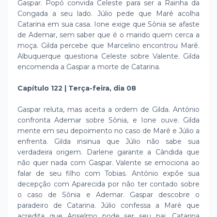
Gaspar. Popó convida Celeste para ser a Rainha da
Congada a seu lado. Júlio pede que Marê acolha
Catarina em sua casa. Ione exige que Sônia se afaste
de Ademar, sem saber que é o marido quem cerca a
moça. Gilda percebe que Marcelino encontrou Marê.
Albuquerque questiona Celeste sobre Valente. Gilda
encomenda a Gaspar a morte de Catarina.
Capítulo 122 | Terça-feira, dia 08
Gaspar reluta, mas aceita a ordem de Gilda. Antônio
confronta Ademar sobre Sônia, e Ione ouve. Gilda
mente em seu depoimento no caso de Marê e Júlio a
enfrenta. Gilda insinua que Júlio não sabe sua
verdadeira origem. Darlene garante a Cândida que
não quer nada com Gaspar. Valente se emociona ao
falar de seu filho com Tobias. Antônio expõe sua
decepção com Aparecida por não ter contado sobre
o caso de Sônia e Ademar. Gaspar descobre o
paradeiro de Catarina. Júlio confessa a Marê que
acredita que Anselmo pode ser seu pai. Catarina