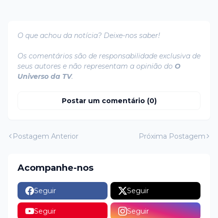
O que achou da notícia? Deixe-nos saber!
Os comentários são de responsabilidade exclusiva de
seus autores e não representam a opinião do
O
Universo da TV
.
Postar um comentário (0)
Postagem Anterior
Próxima Postagem
Acompanhe-nos
Seguir
Seguir
Seguir
Seguir