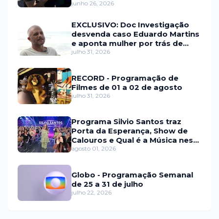
junho 26, 2026
EXCLUSIVO: Doc Investigação
desvenda caso Eduardo Martins
e aponta mulher por trás de
fraude internacional
julho 31, 2026
RECORD - Programação de
Filmes de 01 a 02 de agosto
julho 31, 2026
Programa Silvio Santos traz
Porta da Esperança, Show de
Calouros e Qual é a Música neste
domingo (2)
agosto 01, 2026
Globo - Programação Semanal
de 25 a 31 de julho
julho 22, 2026