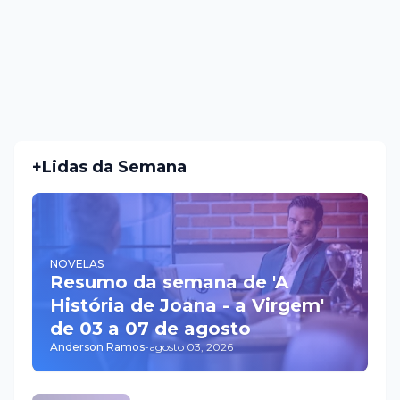
+Lidas da Semana
NOVELAS
Resumo da semana de 'A
História de Joana - a Virgem'
de 03 a 07 de agosto
Anderson Ramos
-
agosto 03, 2026