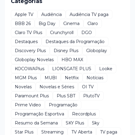
Categorias
Apple TV
Audiência
Audiência TV paga
BBB 26
Big Day
Cinema
Claro
Claro TV Plus
Crunchyroll
DGO
Destaques
Destaques da Programação
Discovery Plus
Disney Plus
Globoplay
Globoplay Novelas
HBO MAX
KOCOWAPlus
LIONSGATE PLUS
Looke
MGM Plus
MUBI
Netflix
Notícias
Novelas
Novelas e Séries
OI TV
Paramount Plus
Plus SBT
PlutoTV
Prime Video
Programação
Programação Esportiva
Recordplus
Resumo da Semana
SKY Plus
Sky
Star Plus
Streaming
TV Aberta
TV paga