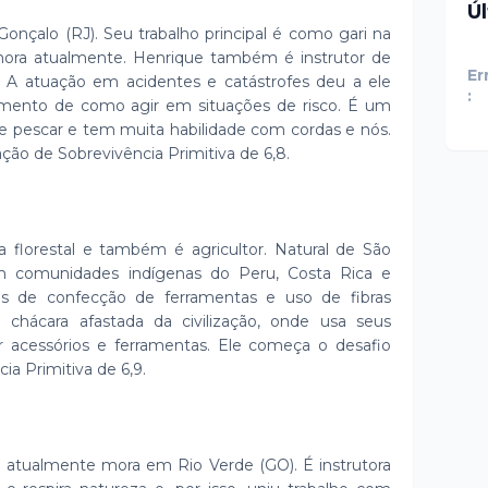
Ú
Gonçalo (RJ). Seu trabalho principal é como gari na
mora atualmente. Henrique também é instrutor de
Er
il. A atuação em acidentes e catástrofes deu a ele
:
imento de como agir em situações de risco. É um
be pescar e tem muita habilidade com cordas e nós.
ão de Sobrevivência Primitiva de 6,8.
 florestal e também é agricultor. Natural de São
 em comunidades indígenas do Peru, Costa Rica e
s de confecção de ferramentas e uso de fibras
chácara afastada da civilização, onde usa seus
ir acessórios e ferramentas. Ele começa o desafio
a Primitiva de 6,9.
 e atualmente mora em Rio Verde (GO). É instrutora