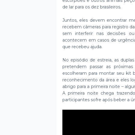
escorpiões e outros animais pe
de lar para os dez brasileiros.
Juntos, eles devem encontrar mei
recebem câmeras para registro d
sem interferir nas decisões ou
acontecem em casos de urgência e
que recebeu ajuda.
No episódio de estreia, as dupl
pretendem passar as próximas
escolheram para montar seu kit 
reconhecimento da área e eles lo
abrigo para a primeira noite – al
A primeira noite chega trazend
participantes sofre após beber a ú