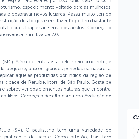
e e respira natureza e, por isso, uniu trabalho com
coturismo, especialmente voltado para as mulheres,
ilhas e desbravar novos lugares. Passa muito tempo
onstrução de abrigos e em fazer fogo. Tem bastante
ental para ultrapassar seus obstáculos. Começa o
evivência Primitiva de 7.0.
ia (MG). Além de entusiasta pelo meio ambiente, é
esde pequeno, passou grandes períodos na natureza.
eplicar aquelas produzidas por índios da região de
a cidade de Peruíbe, litoral de São Paulo. Gosta de
a e sobreviver dos elementos naturais que encontra.
armadilhas. Começa o desafio com uma Avaliação de
C
Paulo (SP). O paulistano tem uma variedade de
r e praticante de karatê. Como artesão, Luis tem