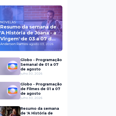
NOVELAS
Resumo da semana de
'A História de Joana - a
Virgem' de 03 a 07 de
agosto
Anderson Ramos
-
agosto 03, 2026
Globo - Programação
Semanal de 01 a 07
de agosto
julho 30, 2026
Globo - Programação
de Filmes de 01 a 07
de agosto
julho 30, 2026
Resumo da semana
de 'A História de