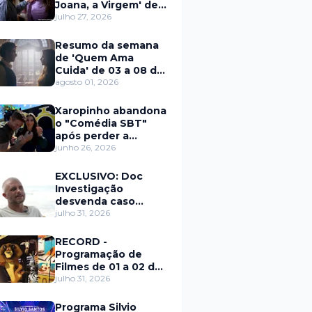
Joana, a Virgem' de
27 a 31 de julho
julho 27, 2026
Resumo da semana
de 'Quem Ama
Cuida' de 03 a 08 de
agosto
agosto 01, 2026
Xaropinho abandona
o "Comédia SBT"
após perder a
paciência com Sarro
junho 26, 2026
e Capella
EXCLUSIVO: Doc
Investigação
desvenda caso
Eduardo Martins e
julho 31, 2026
aponta mulher por
trás de fraude
RECORD -
internacional
Programação de
Filmes de 01 a 02 de
agosto
julho 31, 2026
Programa Silvio