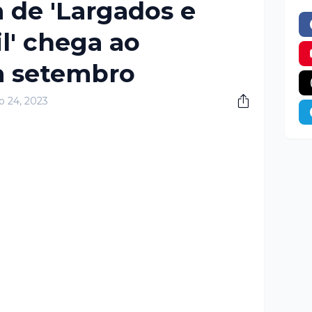
 de 'Largados e
l' chega ao
m setembro
o 24, 2023