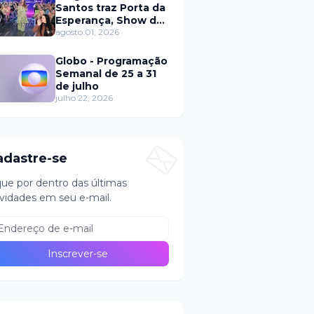
Santos traz Porta da
Esperança, Show de
Calouros e Qual é a
agosto 01, 2026
Música neste
domingo (2)
Globo - Programação
Semanal de 25 a 31
de julho
julho 22, 2026
adastre-se
que por dentro das últimas
vidades em seu e-mail.