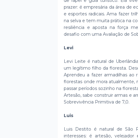
de rapel e guia turístico. Ela viv
prazer: é empresária da área de e
e esportes radicais. Ama fazer tr
na selva e tem muita prática na c
resiliência e aposta na força m
desafio com uma Avaliação de Sobr
Levi
Levi Leite é natural de Uberlând
um legítimo filho da floresta. D
Aprendeu a fazer armadilhas ao r
florestas onde mora atualmente, n
passar períodos sozinho na florest
Artesão, sabe construir armas e 
Sobrevivência Primitiva de 7,0.
Luis
Luis Destito é natural de São 
interesses: é artesão, velejado