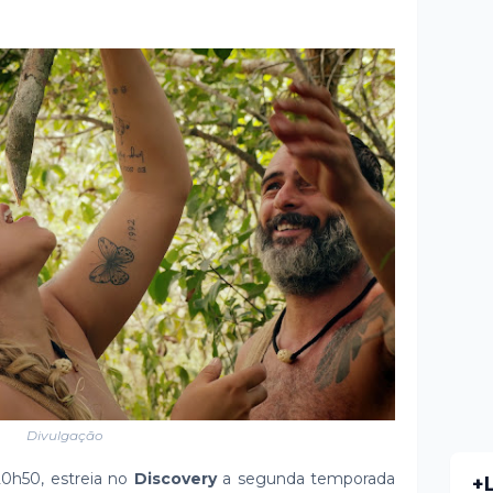
Divulgação
0h50, estreia no
Discovery
a segunda temporada
+