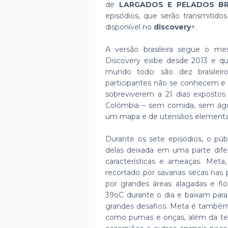
de
LARGADOS E PELADOS BR
episódios, que serão transmitid
disponível no
discovery
+.
A versão brasileira segue o me
Discovery exibe desde 2013 e q
mundo todo: são dez brasileiro
participantes não se conhecem e 
sobreviverem a 21 dias expostos
Colômbia – sem comida, sem águ
um mapa e de utensílios elementa
Durante os sete episódios, o pú
delas deixada em uma parte dife
características e ameaças. Meta
recortado por savanas secas nas p
por grandes áreas alagadas e flo
39oC durante o dia e baixam para
grandes desafios. Meta é também 
como pumas e onças, além da temi