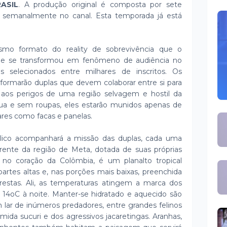
ASIL
. A produção original é composta por sete
os semanalmente no canal. Esta temporada já está
smo formato do reality de sobrevivência que o
ue se transformou em fenômeno de audiência no
s selecionados entre milhares de inscritos. Os
formarão duplas que devem colaborar entre si para
 aos perigos de uma região selvagem e hostil da
a e sem roupas, eles estarão munidos apenas de
res como facas e panelas.
blico acompanhará a missão das duplas, cada uma
rente da região de Meta, dotada de suas próprias
, no coração da Colômbia, é um planalto tropical
artes altas e, nas porções mais baixas, preenchida
restas. Ali, as temperaturas atingem a marca dos
 14oC à noite. Manter-se hidratado e aquecido são
lar de inúmeros predadores, entre grandes felinos
da sucuri e dos agressivos jacaretingas. Aranhas,