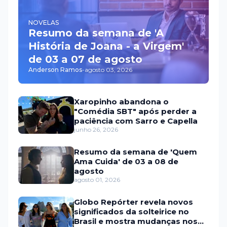
NOVELAS
Resumo da semana de 'A
História de Joana - a Virgem'
de 03 a 07 de agosto
Anderson Ramos
-
agosto 03, 2026
Xaropinho abandona o
"Comédia SBT" após perder a
paciência com Sarro e Capella
junho 26, 2026
Resumo da semana de 'Quem
Ama Cuida' de 03 a 08 de
agosto
agosto 01, 2026
Globo Repórter revela novos
significados da solteirice no
Brasil e mostra mudanças nos