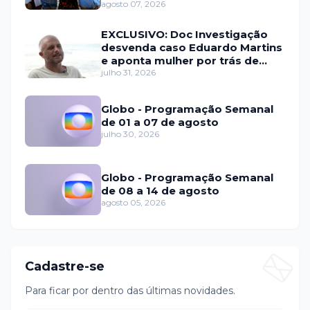
relacionamentos
agosto 07, 2026
EXCLUSIVO: Doc Investigação
desvenda caso Eduardo Martins
e aponta mulher por trás de
fraude internacional
julho 31, 2026
Globo - Programação Semanal
de 01 a 07 de agosto
julho 30, 2026
Globo - Programação Semanal
de 08 a 14 de agosto
agosto 05, 2026
Cadastre-se
Para ficar por dentro das últimas novidades.