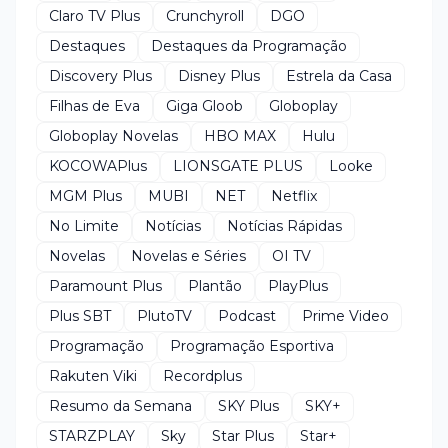
Claro TV Plus
Crunchyroll
DGO
Destaques
Destaques da Programação
Discovery Plus
Disney Plus
Estrela da Casa
Filhas de Eva
Giga Gloob
Globoplay
Globoplay Novelas
HBO MAX
Hulu
KOCOWAPlus
LIONSGATE PLUS
Looke
MGM Plus
MUBI
NET
Netflix
No Limite
Notícias
Notícias Rápidas
Novelas
Novelas e Séries
OI TV
Paramount Plus
Plantão
PlayPlus
Plus SBT
PlutoTV
Podcast
Prime Video
Programação
Programação Esportiva
Rakuten Viki
Recordplus
Resumo da Semana
SKY Plus
SKY+
STARZPLAY
Sky
Star Plus
Star+