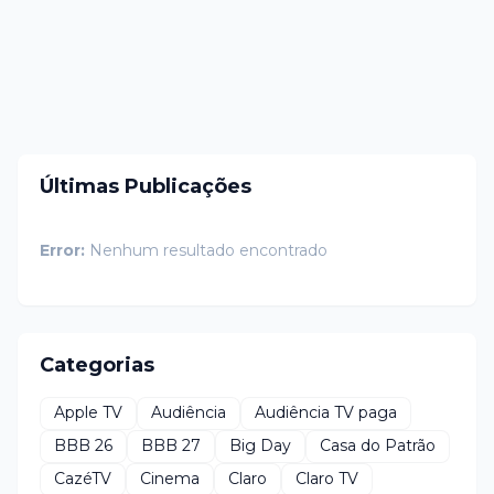
Últimas Publicações
Error:
Nenhum resultado encontrado
Categorias
Apple TV
Audiência
Audiência TV paga
BBB 26
BBB 27
Big Day
Casa do Patrão
CazéTV
Cinema
Claro
Claro TV