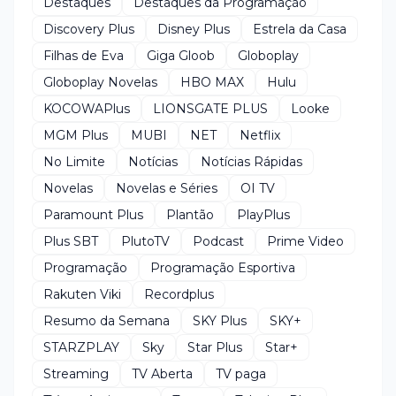
Destaques
Destaques da Programação
Discovery Plus
Disney Plus
Estrela da Casa
Filhas de Eva
Giga Gloob
Globoplay
Globoplay Novelas
HBO MAX
Hulu
KOCOWAPlus
LIONSGATE PLUS
Looke
MGM Plus
MUBI
NET
Netflix
No Limite
Notícias
Notícias Rápidas
Novelas
Novelas e Séries
OI TV
Paramount Plus
Plantão
PlayPlus
Plus SBT
PlutoTV
Podcast
Prime Video
Programação
Programação Esportiva
Rakuten Viki
Recordplus
Resumo da Semana
SKY Plus
SKY+
STARZPLAY
Sky
Star Plus
Star+
Streaming
TV Aberta
TV paga