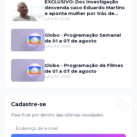
EXCLUSIVO: Doc Investigação
desvenda caso Eduardo Martins
e aponta mulher por trás de
fraude internacional
julho 31, 2026
Globo - Programação Semanal
de 01 a 07 de agosto
julho 30, 2026
Globo - Programação de Filmes
de 01 a 07 de agosto
julho 30, 2026
Cadastre-se
Para ficar por dentro das últimas novidades.