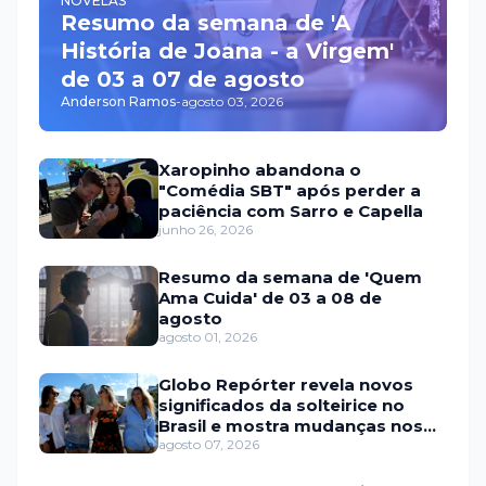
NOVELAS
Resumo da semana de 'A
História de Joana - a Virgem'
de 03 a 07 de agosto
Anderson Ramos
-
agosto 03, 2026
Xaropinho abandona o
"Comédia SBT" após perder a
paciência com Sarro e Capella
junho 26, 2026
Resumo da semana de 'Quem
Ama Cuida' de 03 a 08 de
agosto
agosto 01, 2026
Globo Repórter revela novos
significados da solteirice no
Brasil e mostra mudanças nos
relacionamentos
agosto 07, 2026