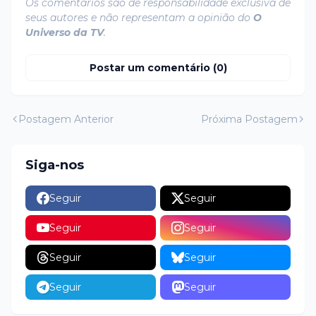
Os comentários são de responsabilidade exclusiva de
seus autores e não representam a opinião do
O
Universo da TV
.
Postar um comentário (0)
Postagem Anterior
Próxima Postagem
Siga-nos
Seguir
Seguir
Seguir
Seguir
Seguir
Seguir
Seguir
Seguir