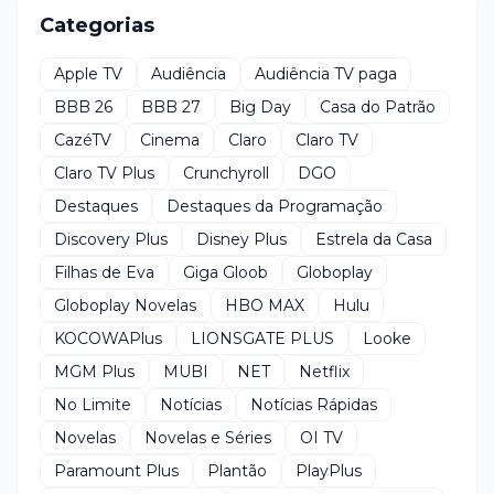
Categorias
Apple TV
Audiência
Audiência TV paga
BBB 26
BBB 27
Big Day
Casa do Patrão
CazéTV
Cinema
Claro
Claro TV
Claro TV Plus
Crunchyroll
DGO
Destaques
Destaques da Programação
Discovery Plus
Disney Plus
Estrela da Casa
Filhas de Eva
Giga Gloob
Globoplay
Globoplay Novelas
HBO MAX
Hulu
KOCOWAPlus
LIONSGATE PLUS
Looke
MGM Plus
MUBI
NET
Netflix
No Limite
Notícias
Notícias Rápidas
Novelas
Novelas e Séries
OI TV
Paramount Plus
Plantão
PlayPlus