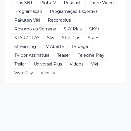
Plus SBT
PlutoTV
Podcast
Prime Video
Programação
Programação Esportiva
Rakuten Viki
Recordplus
Resumo da Semana
SKY Plus
SKY+
STARZPLAY
Sky
Star Plus
Star+
Streaming
TV Aberta
TV paga
TV por Assinatura
Teaser
Telecine Play
Trailer
Universal Plus
Videos
Viki
Vivo Play
Vivo Tv