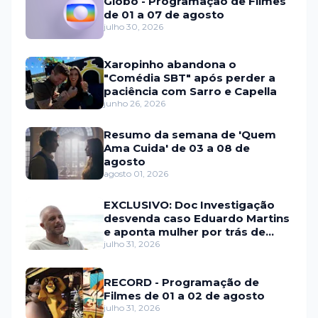
Globo - Programação de Filmes
de 01 a 07 de agosto
julho 30, 2026
Xaropinho abandona o
"Comédia SBT" após perder a
paciência com Sarro e Capella
junho 26, 2026
Resumo da semana de 'Quem
Ama Cuida' de 03 a 08 de
agosto
agosto 01, 2026
EXCLUSIVO: Doc Investigação
desvenda caso Eduardo Martins
e aponta mulher por trás de
fraude internacional
julho 31, 2026
RECORD - Programação de
Filmes de 01 a 02 de agosto
julho 31, 2026