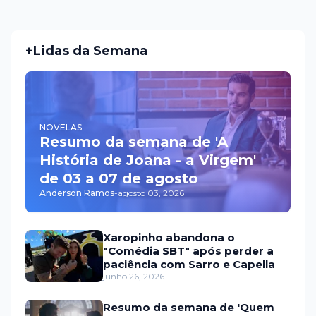
+Lidas da Semana
NOVELAS
Resumo da semana de 'A
História de Joana - a Virgem'
de 03 a 07 de agosto
Anderson Ramos
-
agosto 03, 2026
Xaropinho abandona o
"Comédia SBT" após perder a
paciência com Sarro e Capella
junho 26, 2026
Resumo da semana de 'Quem