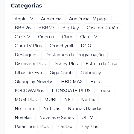
Categorias
Apple TV
Audiência
Audiência TV paga
BBB 26
BBB 27
Big Day
Casa do Patrão
CazéTV
Cinema
Claro
Claro TV
Claro TV Plus
Crunchyroll
DGO
Destaques
Destaques da Programação
Discovery Plus
Disney Plus
Estrela da Casa
Filhas de Eva
Giga Gloob
Globoplay
Globoplay Novelas
HBO MAX
Hulu
KOCOWAPlus
LIONSGATE PLUS
Looke
MGM Plus
MUBI
NET
Netflix
No Limite
Notícias
Notícias Rápidas
Novelas
Novelas e Séries
OI TV
Paramount Plus
Plantão
PlayPlus