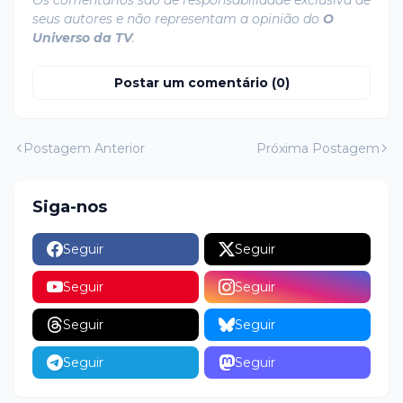
Os comentários são de responsabilidade exclusiva de
seus autores e não representam a opinião do
O
Universo da TV
.
Postar um comentário (0)
Postagem Anterior
Próxima Postagem
Siga-nos
Seguir
Seguir
Seguir
Seguir
Seguir
Seguir
Seguir
Seguir