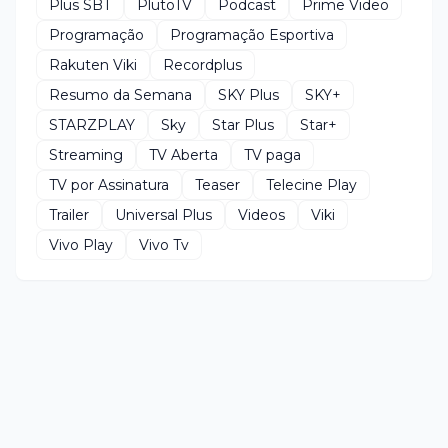
Plus SBT
PlutoTV
Podcast
Prime Video
Programação
Programação Esportiva
Rakuten Viki
Recordplus
Resumo da Semana
SKY Plus
SKY+
STARZPLAY
Sky
Star Plus
Star+
Streaming
TV Aberta
TV paga
TV por Assinatura
Teaser
Telecine Play
Trailer
Universal Plus
Videos
Viki
Vivo Play
Vivo Tv