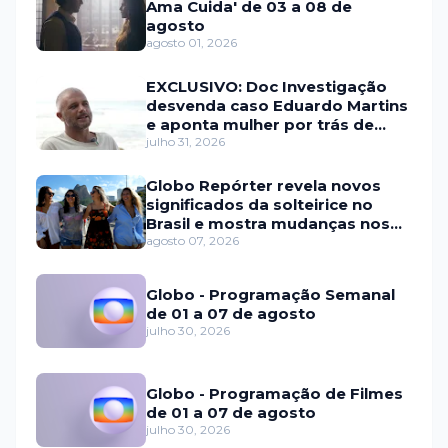
Ama Cuida' de 03 a 08 de
agosto
agosto 01, 2026
EXCLUSIVO: Doc Investigação
desvenda caso Eduardo Martins
e aponta mulher por trás de
fraude internacional
julho 31, 2026
Globo Repórter revela novos
significados da solteirice no
Brasil e mostra mudanças nos
relacionamentos
agosto 07, 2026
Globo - Programação Semanal
de 01 a 07 de agosto
julho 30, 2026
Globo - Programação de Filmes
de 01 a 07 de agosto
julho 30, 2026