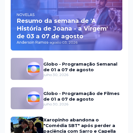
NOVELAS
Resumo da semana de 'A
História de Joana - a Virgem'
de 03 a 07 de agosto
Anderson Ramos
-
agosto 03, 2026
Globo - Programação Semanal
de 01 a 07 de agosto
julho 30, 2026
Globo - Programação de Filmes
de 01 a 07 de agosto
julho 30, 2026
Xaropinho abandona o
"Comédia SBT" após perder a
paciência com Sarro e Capella