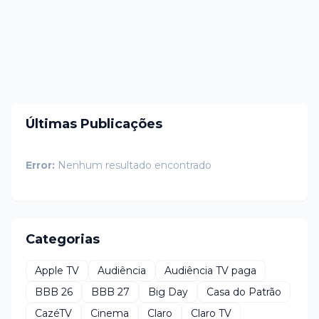
Últimas Publicações
Error:
Nenhum resultado encontrado
Categorias
Apple TV
Audiência
Audiência TV paga
BBB 26
BBB 27
Big Day
Casa do Patrão
CazéTV
Cinema
Claro
Claro TV