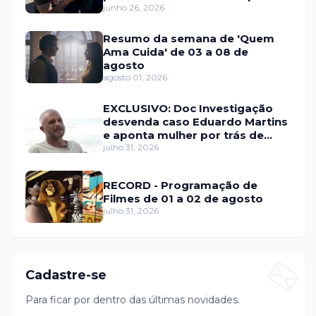
junho 26, 2026
Resumo da semana de 'Quem
Ama Cuida' de 03 a 08 de
agosto
agosto 01, 2026
EXCLUSIVO: Doc Investigação
desvenda caso Eduardo Martins
e aponta mulher por trás de
fraude internacional
julho 31, 2026
RECORD - Programação de
Filmes de 01 a 02 de agosto
julho 31, 2026
Cadastre-se
Para ficar por dentro das últimas novidades.