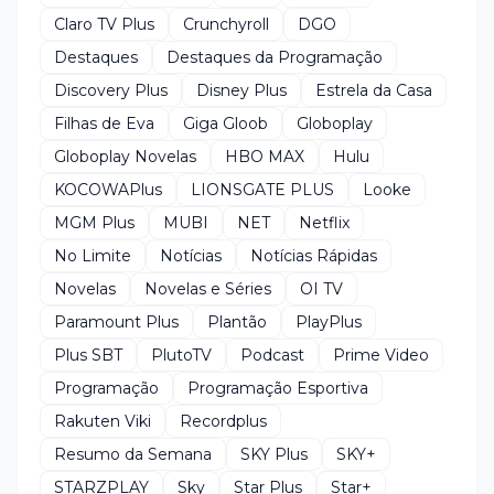
Claro TV Plus
Crunchyroll
DGO
Destaques
Destaques da Programação
Discovery Plus
Disney Plus
Estrela da Casa
Filhas de Eva
Giga Gloob
Globoplay
Globoplay Novelas
HBO MAX
Hulu
KOCOWAPlus
LIONSGATE PLUS
Looke
MGM Plus
MUBI
NET
Netflix
No Limite
Notícias
Notícias Rápidas
Novelas
Novelas e Séries
OI TV
Paramount Plus
Plantão
PlayPlus
Plus SBT
PlutoTV
Podcast
Prime Video
Programação
Programação Esportiva
Rakuten Viki
Recordplus
Resumo da Semana
SKY Plus
SKY+
STARZPLAY
Sky
Star Plus
Star+