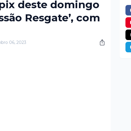
pix deste domingo
issão Resgate’, com
bro 06, 2023