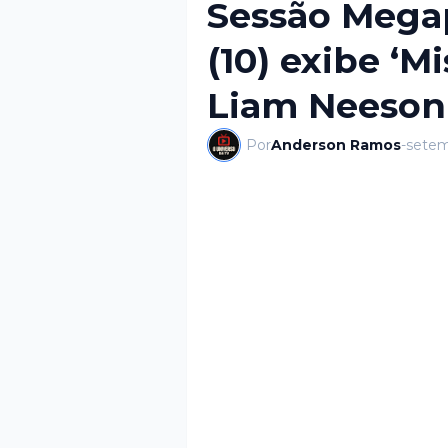
Sessão Mega
(10) exibe ‘M
Liam Neeson
Por
Anderson Ramos
-
setem