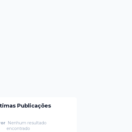
ltimas Publicações
ror
Nenhum resultado
encontrado