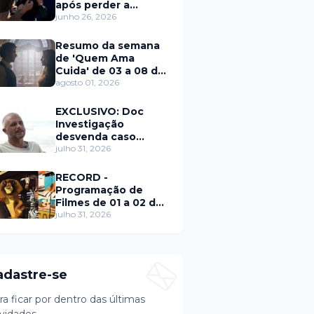
após perder a
paciência com Sarro
junho 26, 2026
e Capella
Resumo da semana
de 'Quem Ama
Cuida' de 03 a 08 de
agosto
agosto 01, 2026
EXCLUSIVO: Doc
Investigação
desvenda caso
Eduardo Martins e
julho 31, 2026
aponta mulher por
trás de fraude
RECORD -
internacional
Programação de
Filmes de 01 a 02 de
agosto
julho 31, 2026
adastre-se
ra ficar por dentro das últimas