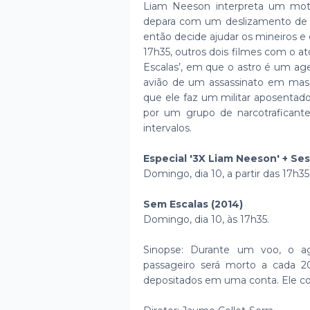
Liam Neeson interpreta um mot
depara com um deslizamento de t
então decide ajudar os mineiros e 
17h35, outros dois filmes com o ato
Escalas’, em que o astro é um ag
avião de um assassinato em mass
que ele faz um militar aposenta
por um grupo de narcotraficant
intervalos.
Especial '3X Liam Neeson' + Se
Domingo, dia 10, a partir das 17h35
Sem Escalas (2014)
Domingo, dia 10, às 17h35.
Sinopse: Durante um voo, o a
passageiro será morto a cada 2
depositados em uma conta. Ele co