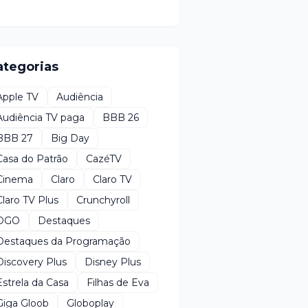
ategorias
Apple TV
Audiência
Audiência TV paga
BBB 26
BBB 27
Big Day
Casa do Patrão
CazéTV
Cinema
Claro
Claro TV
Claro TV Plus
Crunchyroll
DGO
Destaques
Destaques da Programação
Discovery Plus
Disney Plus
Estrela da Casa
Filhas de Eva
Giga Gloob
Globoplay