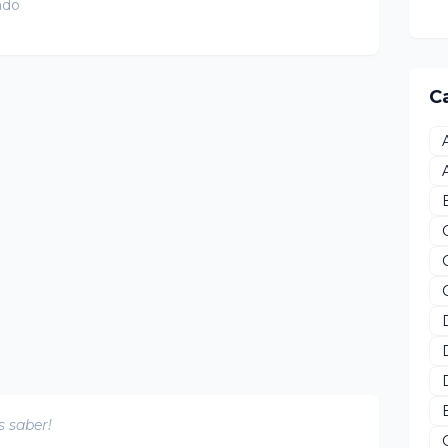
ado
C
s saber!