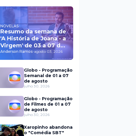
NOVELAS
Resumo da semana de
'A História de Joana - a
Virgem' de 03 a 07 de
agosto
Anderson Ramos
-
agosto 03, 2026
Globo - Programação
Semanal de 01 a 07
de agosto
julho 30, 2026
Globo - Programação
de Filmes de 01 a 07
de agosto
julho 30, 2026
Xaropinho abandona
o "Comédia SBT"