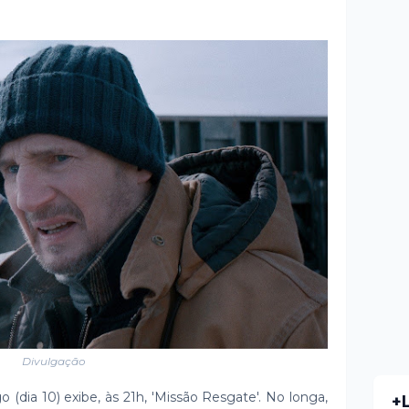
Divulgação
(dia 10) exibe, às 21h, 'Missão Resgate'. No longa,
+