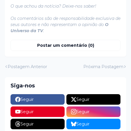
O que achou da notícia? Deixe-nos saber!
Os comentários são de responsabilidade exclusiva de
seus autores e não representam a opinião do
O
Universo da TV
.
Postar um comentário (0)
Postagem Anterior
Próxima Postagem
Siga-nos
Seguir
Seguir
Seguir
Seguir
Seguir
Seguir