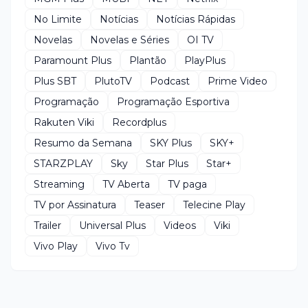
No Limite
Notícias
Notícias Rápidas
Novelas
Novelas e Séries
OI TV
Paramount Plus
Plantão
PlayPlus
Plus SBT
PlutoTV
Podcast
Prime Video
Programação
Programação Esportiva
Rakuten Viki
Recordplus
Resumo da Semana
SKY Plus
SKY+
STARZPLAY
Sky
Star Plus
Star+
Streaming
TV Aberta
TV paga
TV por Assinatura
Teaser
Telecine Play
Trailer
Universal Plus
Videos
Viki
Vivo Play
Vivo Tv