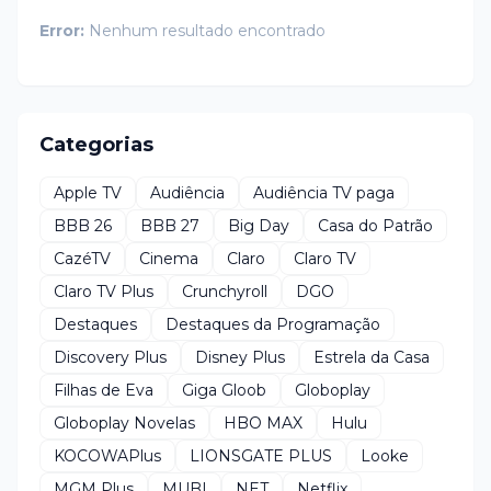
Error:
Nenhum resultado encontrado
Categorias
Apple TV
Audiência
Audiência TV paga
BBB 26
BBB 27
Big Day
Casa do Patrão
CazéTV
Cinema
Claro
Claro TV
Claro TV Plus
Crunchyroll
DGO
Destaques
Destaques da Programação
Discovery Plus
Disney Plus
Estrela da Casa
Filhas de Eva
Giga Gloob
Globoplay
Globoplay Novelas
HBO MAX
Hulu
KOCOWAPlus
LIONSGATE PLUS
Looke
MGM Plus
MUBI
NET
Netflix