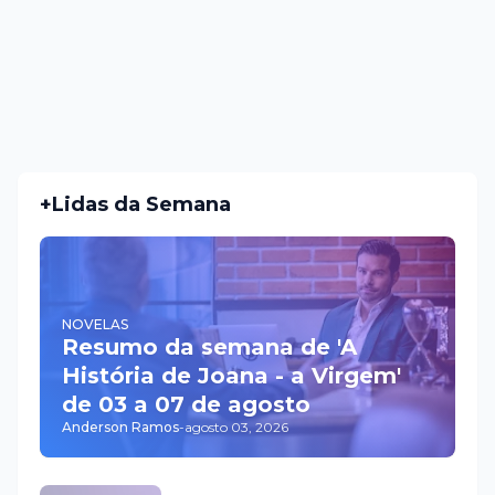
+Lidas da Semana
NOVELAS
Resumo da semana de 'A
História de Joana - a Virgem'
de 03 a 07 de agosto
Anderson Ramos
-
agosto 03, 2026