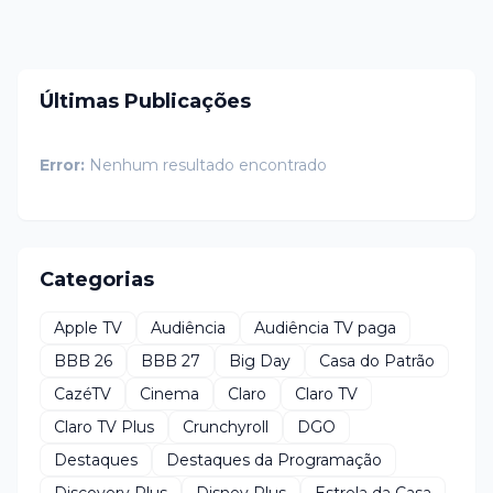
Últimas Publicações
Error:
Nenhum resultado encontrado
Categorias
Apple TV
Audiência
Audiência TV paga
BBB 26
BBB 27
Big Day
Casa do Patrão
CazéTV
Cinema
Claro
Claro TV
Claro TV Plus
Crunchyroll
DGO
Destaques
Destaques da Programação
Discovery Plus
Disney Plus
Estrela da Casa