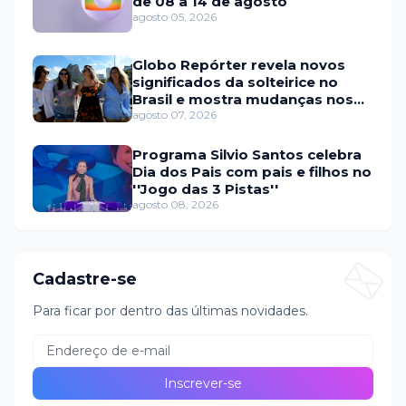
de 08 a 14 de agosto
agosto 05, 2026
Globo Repórter revela novos
significados da solteirice no
Brasil e mostra mudanças nos
relacionamentos
agosto 07, 2026
Programa Silvio Santos celebra
Dia dos Pais com pais e filhos no
''Jogo das 3 Pistas''
agosto 08, 2026
Cadastre-se
Para ficar por dentro das últimas novidades.