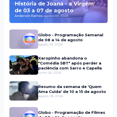
História de Joana - a Virgem'
de 03 a 07 de agosto
Anderson Ramos
-
agosto 03, 2026
Globo - Programação Semanal
de 08 a 14 de agosto
agosto 05, 2026
Xaropinho abandona o
"Comédia SBT" após perder a
paciência com Sarro e Capella
junho 26, 2026
Resumo da semana de 'Quem
Ama Cuida' de 10 a 15 de agosto
agosto 08, 2026
Globo - Programação de Filmes