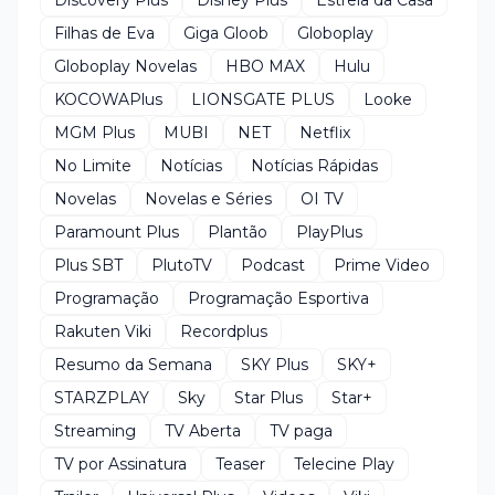
Filhas de Eva
Giga Gloob
Globoplay
Globoplay Novelas
HBO MAX
Hulu
KOCOWAPlus
LIONSGATE PLUS
Looke
MGM Plus
MUBI
NET
Netflix
No Limite
Notícias
Notícias Rápidas
Novelas
Novelas e Séries
OI TV
Paramount Plus
Plantão
PlayPlus
Plus SBT
PlutoTV
Podcast
Prime Video
Programação
Programação Esportiva
Rakuten Viki
Recordplus
Resumo da Semana
SKY Plus
SKY+
STARZPLAY
Sky
Star Plus
Star+
Streaming
TV Aberta
TV paga
TV por Assinatura
Teaser
Telecine Play