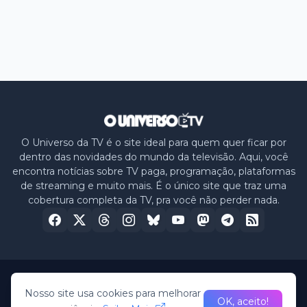
O Universo da TV é o site ideal para quem quer ficar por
dentro das novidades do mundo da televisão. Aqui, você
encontra notícias sobre TV paga, programação, plataformas
de streaming e muito mais. É o único site que traz uma
cobertura completa da TV, pra você não perder nada.
Home
Sobre nós
Política de Privacidade
Contato
Nosso site usa cookies para melhorar
OK, aceito!