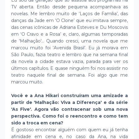
Eu sou da geração que só assistia aos programas na
TV aberta. Então desde pequena acompanhava as
novelas. Me lembro muito de ‘Laços de Família’, das
danças da Jade em ‘O Clone’ que eu imitava sempre,
das cenas icônicas de Adriana Esteves e Du Moscovis
em ‘O Cravo e a Rosa’ e, claro, algumas temporadas
de 'Malhação'… Quando cresci, uma novela que me
marcou muito foi ‘Avenida Brasil’. Eu já morava em
São Paulo, fazia teatro e lembro que na semana final
da novela a cidade estava vazia, parada para ver os
últimos capítulos. E quase ninguém foi nos assistir no
teatro naquele final de semana. Foi algo que me
marcou muito.
Você e a Ana Hikari construíram uma amizade a
partir de 'Malhação: Viva a Diferença' e da série
'As Five'. Agora vão contracenar sob uma nova
perspectiva. Como foi o reencontro e como tem
sido a troca em cena?
É gostoso encontrar alguém com quem eu já tenha
afinidade em cena e, no caso da Ana, na vida