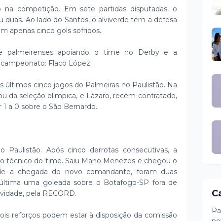
o na competição. Em sete partidas disputadas, o
 duas. Ao lado do Santos, o alviverde tem a defesa
 apenas cinco gols sofridos.
de palmeirenses apoiando o time no Derby e a
do campeonato: Flaco López.
 últimos cinco jogos do Palmeiras no Paulistão. Na
nou da seleção olímpica, e Lázaro, recém-contratado,
 1 a 0 sobre o São Bernardo.
Paulistão. Após cinco derrotas consecutivas, a
ndo técnico do time. Saiu Mano Menezes e chegou o
esde a chegada do novo comandante, foram duas
a última uma goleada sobre o Botafogo-SP fora de
C
sividade, pela RECORD.
Pa
dois reforços podem estar à disposição da comissão