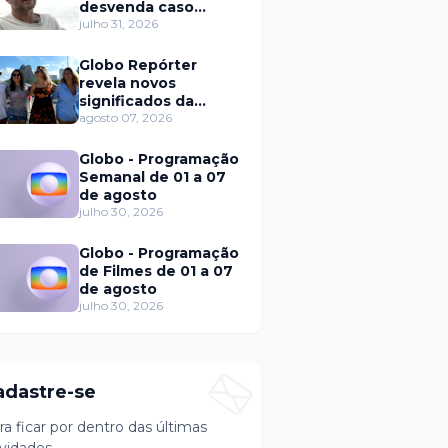
desvenda caso
Eduardo Martins e
julho 31, 2026
aponta mulher por
trás de fraude
Globo Repórter
internacional
revela novos
significados da
solteirice no Brasil e
agosto 07, 2026
mostra mudanças
nos relacionamentos
Globo - Programação
Semanal de 01 a 07
de agosto
julho 30, 2026
Globo - Programação
de Filmes de 01 a 07
de agosto
julho 30, 2026
adastre-se
ra ficar por dentro das últimas