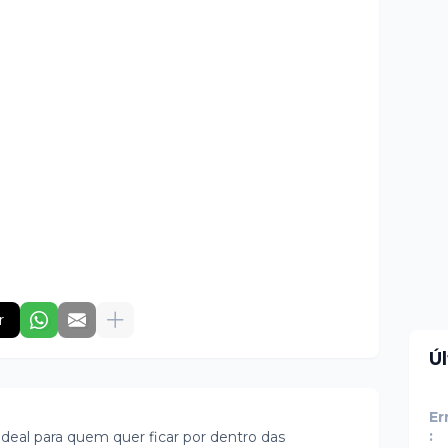
r
Ú
Er
:
ideal para quem quer ficar por dentro das