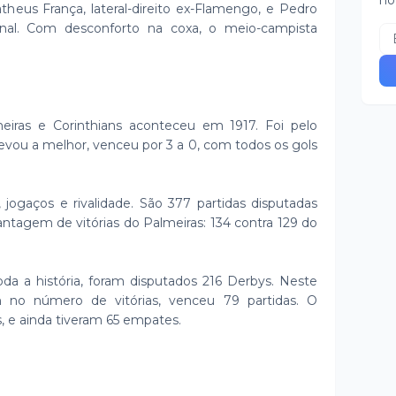
no
atheus França, lateral-direito ex-Flamengo, e Pedro
ional. Com desconforto na coxa, o meio-campista
eiras e Corinthians aconteceu em 1917. Foi pelo
evou a melhor, venceu por 3 a 0, com todos os gols
, jogaços e rivalidade. São 377 partidas disputadas
antagem de vitórias do Palmeiras: 134 contra 129 do
.
a a história, foram disputados 216 Derbys. Neste
 no número de vitórias, venceu 79 partidas. O
s, e ainda tiveram 65 empates.