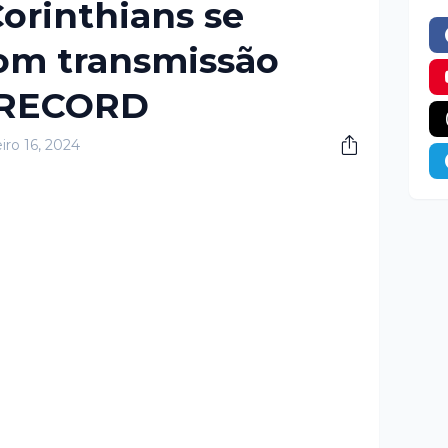
Corinthians se
om transmissão
a RECORD
iro 16, 2024