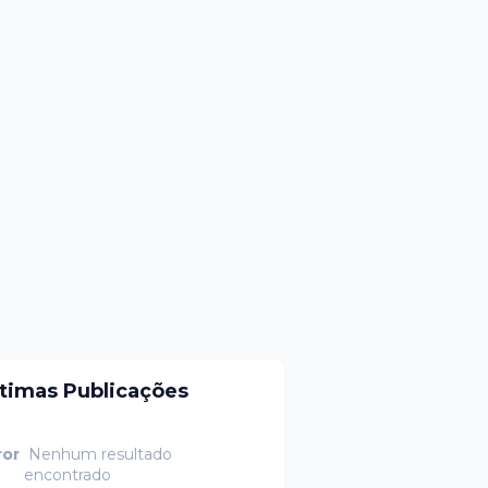
ltimas Publicações
ror
Nenhum resultado
encontrado