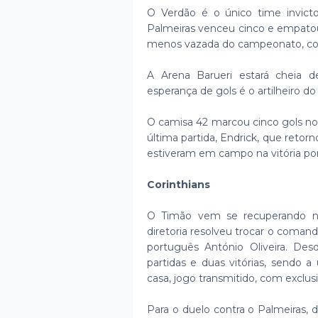
O Verdão é o único time invict
Palmeiras venceu cinco e empatou
menos vazada do campeonato, com
A Arena Barueri estará cheia 
esperança de gols é o artilheiro 
O camisa 42 marcou cinco gols nos
última partida, Endrick, que retor
estiveram em campo na vitória por
Corinthians
O Timão vem se recuperando no 
diretoria resolveu trocar o coma
português António Oliveira. D
partidas e duas vitórias, sendo 
casa, jogo transmitido, com exclu
Para o duelo contra o Palmeiras, 