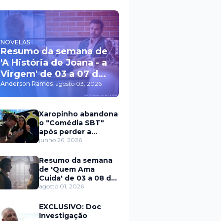
NOVELAS
Resumo da semana de
'A História de Joana - a
Virgem' de 03 a 07 de
agosto
Anderson Ramos
-
agosto 03, 2026
Xaropinho abandona
o "Comédia SBT"
após perder a
paciência com Sarro
junho 26, 2026
e Capella
Resumo da semana
de 'Quem Ama
Cuida' de 03 a 08 de
agosto
agosto 01, 2026
EXCLUSIVO: Doc
Investigação