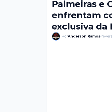
Palmeiras e 
enfrentam c
exclusiva d
Por
Anderson Ramos
-
fevere