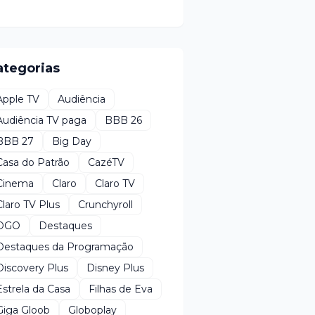
ategorias
Apple TV
Audiência
Audiência TV paga
BBB 26
BBB 27
Big Day
Casa do Patrão
CazéTV
Cinema
Claro
Claro TV
Claro TV Plus
Crunchyroll
DGO
Destaques
Destaques da Programação
Discovery Plus
Disney Plus
Estrela da Casa
Filhas de Eva
Giga Gloob
Globoplay