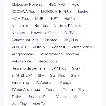
Globoplay Novelas
HBO MAX
Hulu
KOCOWAPlus
LIONSGATE PLUS
Looke
MGM Plus
MUBI
NET
Netflix
No Limite
Notícias
Notícias Rápidas
Novelas
Novelas e Séries
OI TV
Paramount Plus
Plantão
PlayPlus
Plus SBT
PlutoTV
Podcast
Prime Video
Programação
Programação Esportiva
Rakuten Viki
Recordplus
Resumo da Semana
SKY Plus
SKY+
STARZPLAY
Sky
Star Plus
Star+
Streaming
TV Aberta
TV paga
TV por Assinatura
Teaser
Telecine Play
Trailer
Universal Plus
Videos
Viki
Vivo Play
Vivo Tv