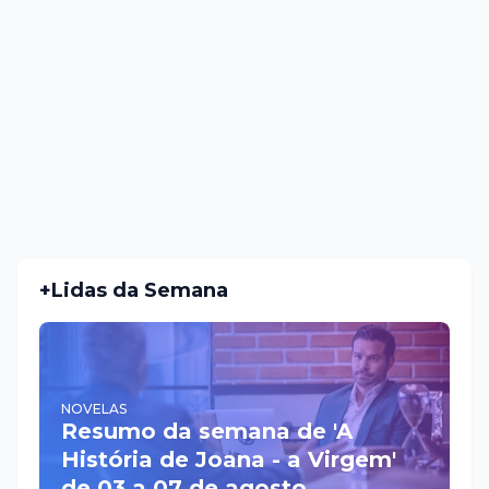
+Lidas da Semana
NOVELAS
Resumo da semana de 'A
História de Joana - a Virgem'
de 03 a 07 de agosto