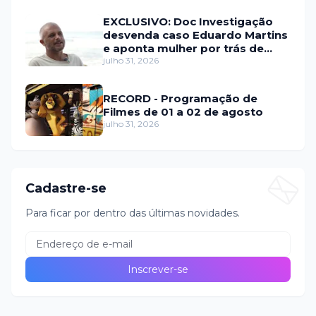
EXCLUSIVO: Doc Investigação
desvenda caso Eduardo Martins
e aponta mulher por trás de
fraude internacional
julho 31, 2026
RECORD - Programação de
Filmes de 01 a 02 de agosto
julho 31, 2026
Cadastre-se
Para ficar por dentro das últimas novidades.