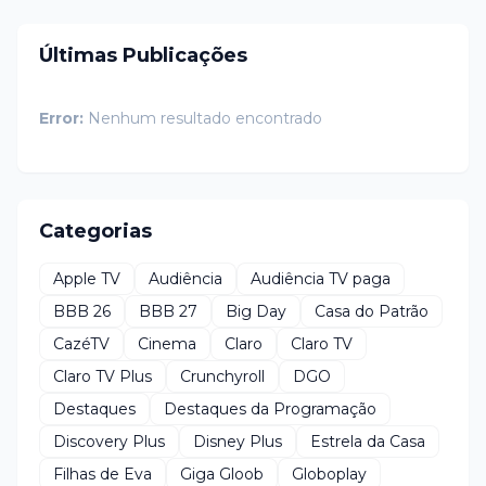
Últimas Publicações
Error:
Nenhum resultado encontrado
Categorias
Apple TV
Audiência
Audiência TV paga
BBB 26
BBB 27
Big Day
Casa do Patrão
CazéTV
Cinema
Claro
Claro TV
Claro TV Plus
Crunchyroll
DGO
Destaques
Destaques da Programação
Discovery Plus
Disney Plus
Estrela da Casa
Filhas de Eva
Giga Gloob
Globoplay