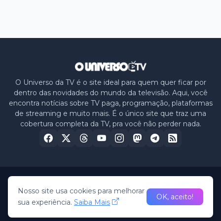
O Universo da TV é o site ideal para quem quer ficar por
dentro das novidades do mundo da televisão. Aqui, você
encontra notícias sobre TV paga, programação, plataformas
de streaming e muito mais. É o único site que traz uma
cobertura completa da TV, pra você não perder nada.
Home
Sobre nós
Política de Privacidade
Contato
Nosso site usa cookies para melhorar
OK, aceito!
sua experiência.
Saiba Mais
© 2026 -
O Universo da TV
• All Rights Reserved