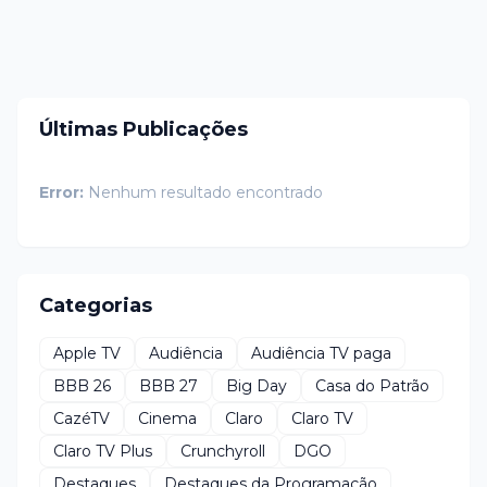
Últimas Publicações
Error:
Nenhum resultado encontrado
Categorias
Apple TV
Audiência
Audiência TV paga
BBB 26
BBB 27
Big Day
Casa do Patrão
CazéTV
Cinema
Claro
Claro TV
Claro TV Plus
Crunchyroll
DGO
Destaques
Destaques da Programação