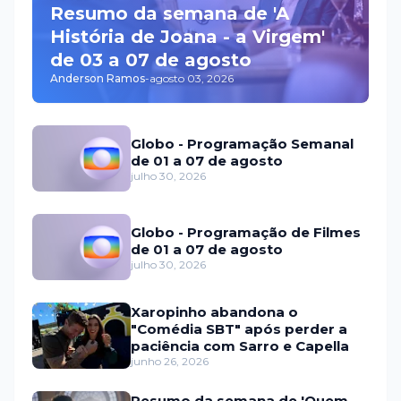
Resumo da semana de 'A
História de Joana - a Virgem'
de 03 a 07 de agosto
Anderson Ramos
-
agosto 03, 2026
Globo - Programação Semanal
de 01 a 07 de agosto
julho 30, 2026
Globo - Programação de Filmes
de 01 a 07 de agosto
julho 30, 2026
Xaropinho abandona o
"Comédia SBT" após perder a
paciência com Sarro e Capella
junho 26, 2026
Resumo da semana de 'Quem