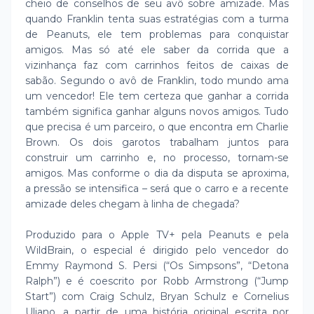
cheio de conselhos de seu avô sobre amizade. Mas
quando Franklin tenta suas estratégias com a turma
de Peanuts, ele tem problemas para conquistar
amigos. Mas só até ele saber da corrida que a
vizinhança faz com carrinhos feitos de caixas de
sabão. Segundo o avô de Franklin, todo mundo ama
um vencedor! Ele tem certeza que ganhar a corrida
também significa ganhar alguns novos amigos. Tudo
que precisa é um parceiro, o que encontra em Charlie
Brown. Os dois garotos trabalham juntos para
construir um carrinho e, no processo, tornam-se
amigos. Mas conforme o dia da disputa se aproxima,
a pressão se intensifica – será que o carro e a recente
amizade deles chegam à linha de chegada?
Produzido para o Apple TV+ pela Peanuts e pela
WildBrain, o especial é dirigido pelo vencedor do
Emmy Raymond S. Persi (“Os Simpsons”, “Detona
Ralph”) e é coescrito por Robb Armstrong (“Jump
Start”) com Craig Schulz, Bryan Schulz e Cornelius
Uliano, a partir de uma história original escrita por