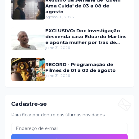
Ama Cuida' de 03 a 08 de
agosto
agosto 01, 2026
EXCLUSIVO: Doc Investigação
desvenda caso Eduardo Martins
e aponta mulher por trás de
fraude internacional
julho 31, 2026
RECORD - Programação de
Filmes de 01 a 02 de agosto
julho 31, 2026
Cadastre-se
Para ficar por dentro das últimas novidades.