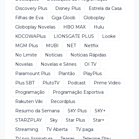
Discovery Plus
Disney Plus
Estrela da Casa
Filhas de Eva
Giga Gloob
Globoplay
Globoplay Novelas
HBO MAX
Hulu
KOCOWAPlus
LIONSGATE PLUS
Looke
MGM Plus
MUBI
NET
Netflix
No Limite
Notícias
Notícias Rápidas
Novelas
Novelas e Séries
OI TV
Paramount Plus
Plantão
PlayPlus
Plus SBT
PlutoTV
Podcast
Prime Video
Programação
Programação Esportiva
Rakuten Viki
Recordplus
Resumo da Semana
SKY Plus
SKY+
STARZPLAY
Sky
Star Plus
Star+
Streaming
TV Aberta
TV paga
TV por Assinatura
Teaser
Telecine Play