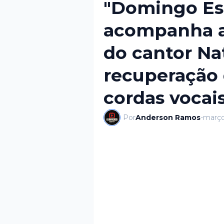
"Domingo Es
acompanha a 
do cantor Na
recuperação
cordas vocai
Por
Anderson Ramos
-
março