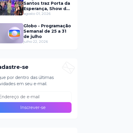
Santos traz Porta da
Esperança, Show de
Calouros e Qual é a
agosto 01, 2026
Música neste
domingo (2)
Globo - Programação
Semanal de 25 a 31
de julho
julho 22, 2026
adastre-se
que por dentro das últimas
vidades em seu e-mail.