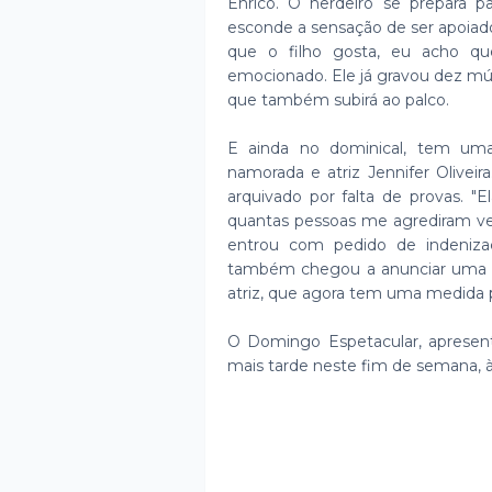
Enrico. O herdeiro se prepara pa
esconde a sensação de ser apoiado 
que o filho gosta, eu acho qu
emocionado. Ele já gravou dez mú
que também subirá ao palco.
E ainda no dominical, tem um
namorada e atriz Jennifer Olivei
arquivado por falta de provas. "
quantas pessoas me agrediram ver
entrou com pedido de indenizaç
também chegou a anunciar uma r
atriz, que agora tem uma medida p
O Domingo Espetacular, apresenta
mais tarde neste fim de semana, 