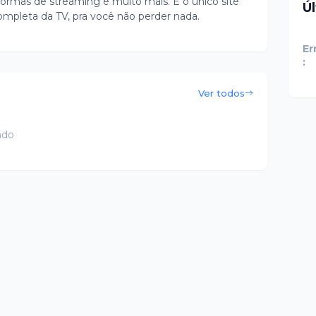
ormas de streaming e muito mais. É o único site
Ú
ompleta da TV, pra você não perder nada.
Er
:
Ver todos
ado