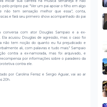
ra iniciar sua carreira na música sertaneja e não
pelo próprio pai: "Ver um pai apoiar o filho em algo
e não tem sensação melhor que essa.", conta,
sicas e fará seu primeiro show acompanhado do pai
a conversa com ator Douglas Sampaio e a ex-
ra. Ela acusou Douglas de agressão, mas o caso foi
Ela não tem noção do quanto eu fui prejudicado e
balmente ali, com palavras e tudo mais." Sampaio
ão contra a ex-namorada, mas foi arquivado, e
ecompensa por informações sobre o paradeiro da
rotetiva contra ele.
do por Carolina Ferraz e Sergio Aguiar, vai ao ar
às 20h.