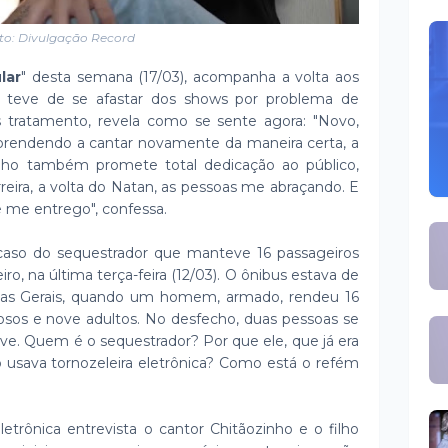
to: Divulgação Record
lar
" desta semana (17/03), acompanha a volta aos
r teve de se afastar dos shows por problema de
 tratamento, revela como se sente agora: "Novo,
prendendo a cantar novamente da maneira certa, a
zinho também promete total dedicação ao público,
ra, a volta do Natan, as pessoas me abraçando. E
 me entrego", confessa.
so do sequestrador que manteve 16 passageiros
iro, na última terça-feira (12/03). O ônibus estava de
inas Gerais, quando um homem, armado, rendeu 16
dosos e nove adultos. No desfecho, duas pessoas se
ve. Quem é o sequestrador? Por que ele, que já era
 usava tornozeleira eletrônica? Como está o refém
etrônica entrevista o cantor Chitãozinho e o filho