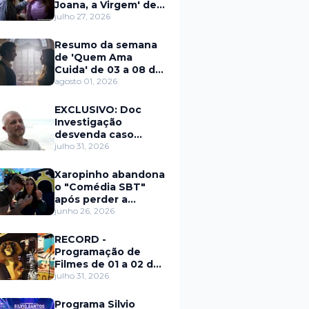
Joana, a Virgem' de
27 a 31 de julho
julho 27, 2026
Resumo da semana
de 'Quem Ama
Cuida' de 03 a 08 de
agosto
agosto 01, 2026
EXCLUSIVO: Doc
Investigação
desvenda caso
Eduardo Martins e
julho 31, 2026
aponta mulher por
trás de fraude
Xaropinho abandona
internacional
o "Comédia SBT"
após perder a
paciência com Sarro
junho 26, 2026
e Capella
RECORD -
Programação de
Filmes de 01 a 02 de
agosto
julho 31, 2026
Programa Silvio