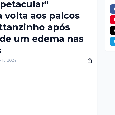
petacular"
volta aos palcos
ttanzinho após
 de um edema nas
s
 16, 2024