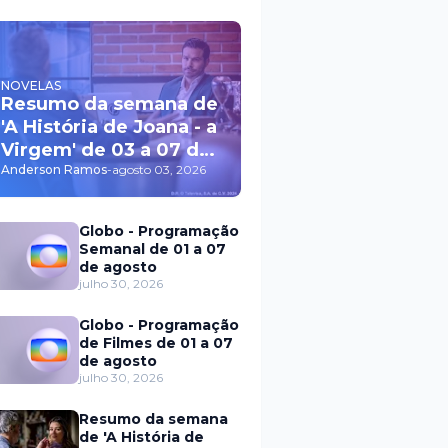
NOVELAS
Resumo da semana de
'A História de Joana - a
Virgem' de 03 a 07 de
agosto
Anderson Ramos
-
agosto 03, 2026
Globo - Programação
Semanal de 01 a 07
de agosto
julho 30, 2026
Globo - Programação
de Filmes de 01 a 07
de agosto
julho 30, 2026
Resumo da semana
de 'A História de