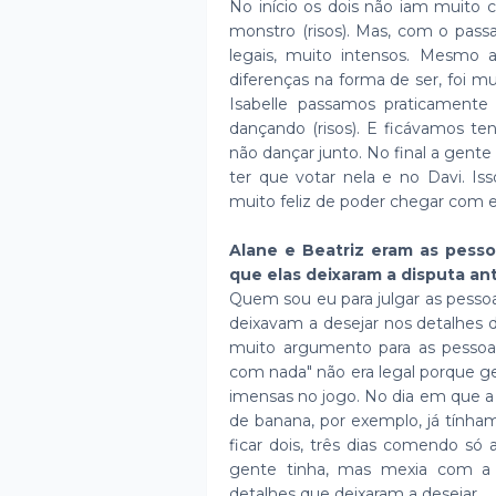
No início os dois não iam muito 
monstro (risos). Mas, com o pa
legais, muito intensos. Mesmo 
diferenças na forma de ser, foi m
Isabelle passamos praticamen
dançando (risos). E ficávamos te
não dançar junto. No final a gent
ter que votar nela e no Davi. 
muito feliz de poder chegar com ele
Alane e Beatriz eram as pesso
que elas deixaram a disputa an
Quem sou eu para julgar as pessoa
deixavam a desejar nos detalhes d
muito argumento para as pessoas.
com nada" não era legal porque ge
imensas no jogo. No dia em que a
de banana, por exemplo, já tínham
ficar dois, três dias comendo só 
gente tinha, mas mexia com a
detalhes que deixaram a desejar.