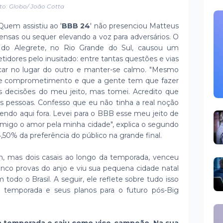
to: Globo/ João Cotta
uem assistiu ao '
BBB 24
' não presenciou Matteus
nsas ou sequer elevando a voz para adversários. O
 do Alegrete, no Rio Grande do Sul, causou um
dores pelo inusitado: entre tantas questões e vias
ocar no lugar do outro e manter-se calmo. "Mesmo
e comprometimento e que a gente tem que fazer
as decisões do meu jeito, mas tomei. Acredito que
 pessoas. Confesso que eu não tinha a real noção
tendo aqui fora. Levei para o BBB esse meu jeito de
comigo o amor pela minha cidade", explica o segundo
50% da preferência do público na grande final.
 mas dois casais ao longo da temporada, venceu
cinco provas do anjo e viu sua pequena cidade natal
todo o Brasil. A seguir, ele reflete sobre tudo isso
a temporada e seus planos para o futuro pós-Big