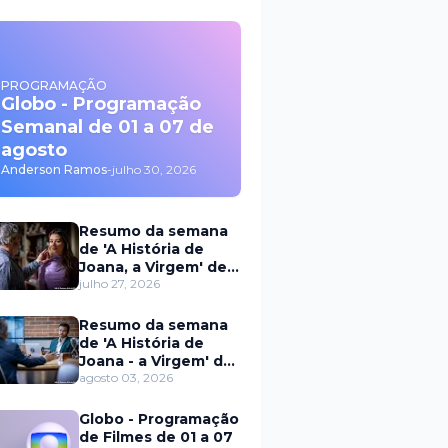
PROGRAMAÇÃO
Globo - Programação
Semanal de 01 a 07 de
agosto
Anderson Ramos
-
julho 30, 2026
Resumo da semana
de 'A História de
Joana, a Virgem' de
27 a 31 de julho
julho 27, 2026
Resumo da semana
de 'A História de
Joana - a Virgem' de
03 a 07 de agosto
agosto 03, 2026
Globo - Programação
de Filmes de 01 a 07