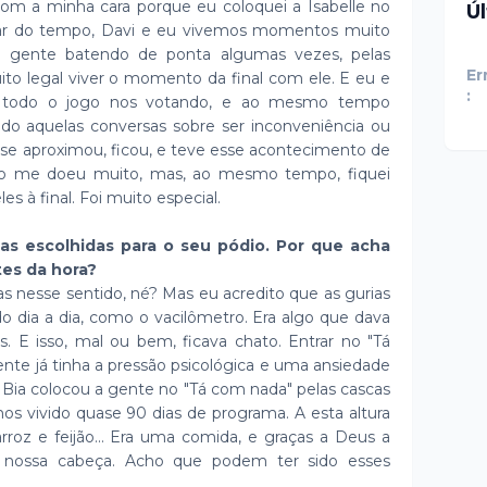
com a minha cara porque eu coloquei a Isabelle no
Ú
ssar do tempo, Davi e eu vivemos momentos muito
a gente batendo de ponta algumas vezes, pelas
Er
uito legal viver o momento da final com ele. E eu e
:
te todo o jogo nos votando, e ao mesmo tempo
ndo aquelas conversas sobre ser inconveniência ou
e se aproximou, ficou, e teve esse acontecimento de
Isso me doeu muito, mas, ao mesmo tempo, fiquei
s à final. Foi muito especial.
as escolhidas para o seu pódio. Por que acha
tes da hora?
s nesse sentido, né? Mas eu acredito que as gurias
o dia a dia, como o vacilômetro. Era algo que dava
 E isso, mal ou bem, ficava chato. Entrar no "Tá
nte já tinha a pressão psicológica e uma ansiedade
 Bia colocou a gente no "Tá com nada" pelas cascas
os vivido quase 90 dias de programa. A esta altura
arroz e feijão... Era uma comida, e graças a Deus a
 nossa cabeça. Acho que podem ter sido esses