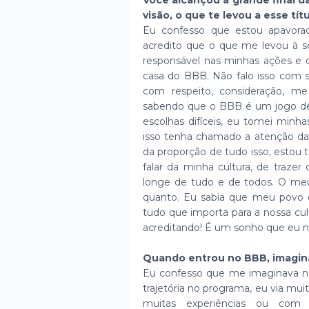
Você alcançou a grande final 
visão, o que te levou a esse tít
Eu confesso que estou apavora
acredito que o que me levou à 
responsável nas minhas ações e q
casa do BBB. Não falo isso com s
com respeito, consideração, m
sabendo que o BBB é um jogo d
escolhas difíceis, eu tomei minh
isso tenha chamado a atenção das
da proporção de tudo isso, estou 
falar da minha cultura, de traz
longe de tudo e de todos. O me
quanto. Eu sabia que meu povo er
tudo que importa para a nossa cul
acreditando! É um sonho que eu nu
Quando entrou no BBB, imagina
Eu confesso que me imaginava na 
trajetória no programa, eu via mu
muitas experiências ou com v