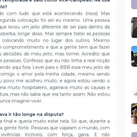
da temporada e saiu como vice-campeão. Na sua
ulo?
do com tudo que está acontecendo (risos). Mas
segunda colocação foi ser eu mesmo. Uma pessoa
ue levou um jeito diferente de ser para dentro da
oberba, longe disso. Mas sempre tratei as pessoas
e colocando muito no lugar dos outros. Mesmo
e comprometimento e que a gente tem que fazer
as decisões do meu jeito, mas tomei. Acredito que
 pessoas. Confesso que eu não tinha a real noção
tendo aqui fora. Levei para o BBB esse meu jeito de
er comigo o amor pela minha cidade, mesmo sendo
u povo me acolheu muito, e agora estou vendo o
a muito hospitaleiro, agarrava muito as causas e
tura, mas não sabia que era tanto assim. Não estou
nca imaginei viver.
va ir tão longe na disputa?
final e queria muito estar nela. Só que, durante a
ita gente forte. Pessoas que viajaram o mundo, com
ivências incríveis, com força, garra. E não