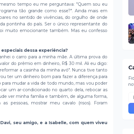
o mesmo tempo eu me perguntava: "Quem sou eu
rograma tão grande como esse?". Ainda mais em
ares no sentido de vivências, do orgulho de onde
ada pontinha do país. Ser o único representante do
 foi muito emocionante também. Mas eu confesso
especiais dessa experiência?
anhei o carro para a minha mãe. A última prova do
valor do prêmio em dinheiro, R$ 30 mil. Ali eu digo:
C
 reformar a casinha da minha avó". Nunca tive tanto
vou ter um dinheiro bom para fazer a diferença para
Fi
ro para mudar a vida de todo mundo, mas vou poder
no
ocar um ar-condicionado no quarto dela, rebocar as
 pude ver minha família e também, de alguma forma,
a as pessoas, mostrar meu cavalo (risos). Foram
Davi, seu amigo, e a Isabelle, com quem viveu