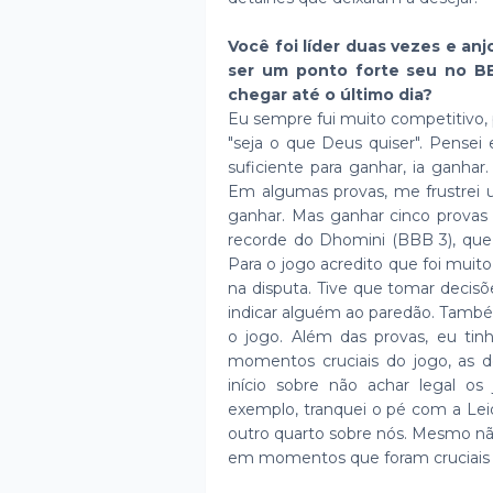
Você foi líder duas vezes e an
ser um ponto forte seu no B
chegar até o último dia?
Eu sempre fui muito competitivo,
"seja o que Deus quiser". Pens
suficiente para ganhar, ia ganha
Em algumas provas, me frustrei 
ganhar. Mas ganhar cinco provas
recorde do Dhomini (BBB 3), que 
Para o jogo acredito que foi mui
na disputa. Tive que tomar decis
indicar alguém ao paredão. Tamb
o jogo. Além das provas, eu t
momentos cruciais do jogo, as d
início sobre não achar legal o
exemplo, tranquei o pé com a Lei
outro quarto sobre nós. Mesmo nã
em momentos que foram cruciais 