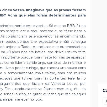
jo cinco vezes. Imaginava que as provas fossem
BB? Acha que elas foram determinantes para
 principalmente em esportes. Só que no BBB, fui no
ei em sempre dar o meu máximo e, se fosse bom o
r. As coisas foram se encaixando, se encaminhando.
um pouco porque criei expectativa e não consegui
 do anjo e o Tadeu mencionar que eu encostei no
há 20 anos não era batido, me deixou muito feliz.
to importante porque foram sete formas de aparecer
ões como líder e sendo anjo, como as de imunizar e
ém tive o poder curinga, que mexeu um pouco com
inha o temperamento mais calmo, mas em muitos
ecisões que tomei foram importantes. Falei lá no
s julgamentos que faziam da Vanessa Lopes, por
dy Elin quando ela estava falando com as gurias do
C
o sendo loucão, de gritar, eu acho que me coloquei
para permanecer no jogo.