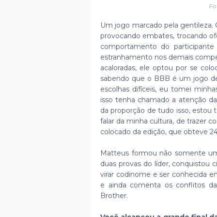
Fo
Um jogo marcado pela gentileza. Q
provocando embates, trocando ofe
comportamento do participante
estranhamento nos demais competi
acaloradas, ele optou por se col
sabendo que o BBB é um jogo d
escolhas difíceis, eu tomei minh
isso tenha chamado a atenção das
da proporção de tudo isso, estou 
falar da minha cultura, de trazer 
colocado da edição, que obteve 24,
Matteus formou não somente um,
duas provas do líder, conquistou 
virar codinome e ser conhecida em 
e ainda comenta os conflitos d
Brother.