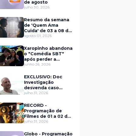
de agosto
julho 30, 2026
Resumo da semana
de 'Quem Ama
Cuida' de 03 a 08 de
agosto
agosto 01, 2026
Xaropinho abandona
o "Comédia SBT"
após perder a
paciência com Sarro
junho 26, 2026
e Capella
EXCLUSIVO: Doc
Investigação
desvenda caso
Eduardo Martins e
julho 31, 2026
aponta mulher por
trás de fraude
RECORD -
internacional
Programação de
Filmes de 01 a 02 de
agosto
julho 31, 2026
Globo - Programação