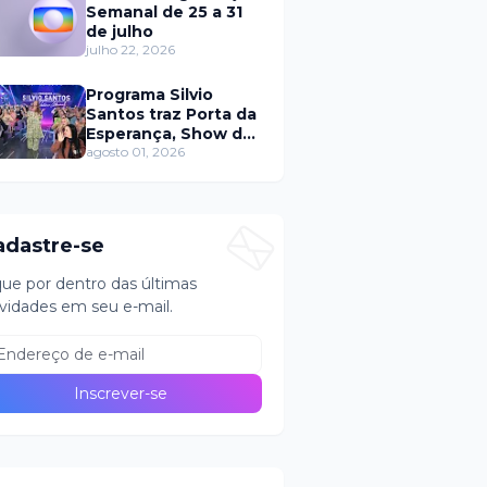
Semanal de 25 a 31
de julho
julho 22, 2026
Programa Silvio
Santos traz Porta da
Esperança, Show de
Calouros e Qual é a
agosto 01, 2026
Música neste
domingo (2)
adastre-se
que por dentro das últimas
vidades em seu e-mail.