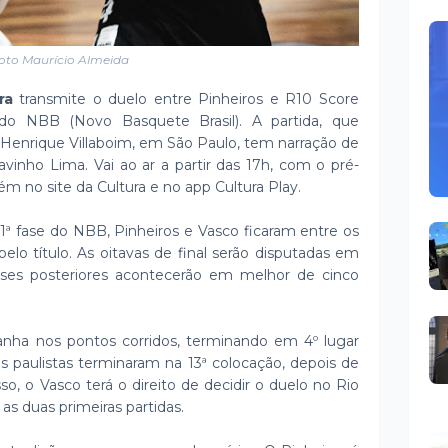
oto Maurício Almeida
ra
transmite o duelo entre Pinheiros e R10 Score
do NBB (Novo Basquete Brasil). A partida, que
 Henrique Villaboim, em São Paulo, tem narração de
vinho Lima. Vai ao ar a partir das 17h, com o pré-
ém no site da Cultura e no app Cultura Play.
 1ª fase do NBB, Pinheiros e Vasco ficaram entre os
lo título. As oitavas de final serão disputadas em
fases posteriores acontecerão em melhor de cinco
nha nos pontos corridos, terminando em 4º lugar
os paulistas terminaram na 13ª colocação, depois de
sso, o Vasco terá o direito de decidir o duelo no Rio
as duas primeiras partidas.