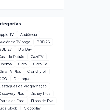
ategorias
Apple TV
Audiência
Audiência TV paga
BBB 26
BBB 27
Big Day
Casa do Patrão
CazéTV
Cinema
Claro
Claro TV
Claro TV Plus
Crunchyroll
DGO
Destaques
Destaques da Programação
Discovery Plus
Disney Plus
Estrela da Casa
Filhas de Eva
Giga Gloob
Globoplay