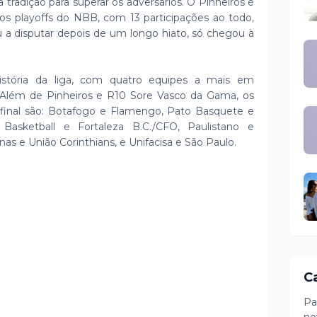
tradição para superar os adversários. O Pinheiros é
s playoffs do NBB, com 13 participações ao todo,
ou a disputar depois de um longo hiato, só chegou à
istória da liga, com quatro equipes a mais em
 Além de Pinheiros e R10 Sore Vasco da Gama, os
 final são: Botafogo e Flamengo, Pato Basquete e
asketball e Fortaleza B.C./CFO, Paulistano e
nas e União Corinthians, e Unifacisa e São Paulo.
C
Pa