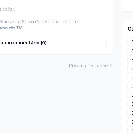
s saber!
lidade exclusiva de seus autores e não
erso da TV
.
C
ar um comentário (0)
Próxima Postagem