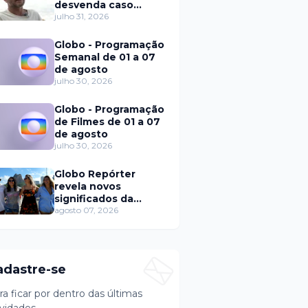
desvenda caso
Eduardo Martins e
julho 31, 2026
aponta mulher por
trás de fraude
Globo - Programação
internacional
Semanal de 01 a 07
de agosto
julho 30, 2026
Globo - Programação
de Filmes de 01 a 07
de agosto
julho 30, 2026
Globo Repórter
revela novos
significados da
solteirice no Brasil e
agosto 07, 2026
mostra mudanças
nos relacionamentos
adastre-se
ra ficar por dentro das últimas