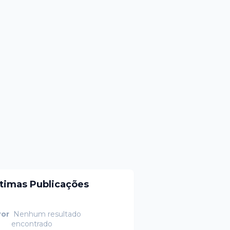
ltimas Publicações
ror
Nenhum resultado
encontrado