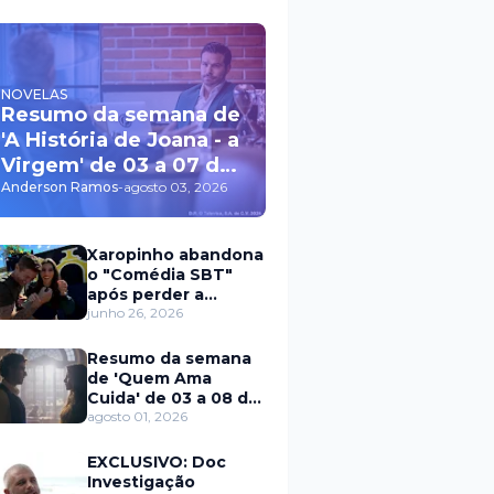
NOVELAS
Resumo da semana de
'A História de Joana - a
Virgem' de 03 a 07 de
agosto
Anderson Ramos
-
agosto 03, 2026
Xaropinho abandona
o "Comédia SBT"
após perder a
paciência com Sarro
junho 26, 2026
e Capella
Resumo da semana
de 'Quem Ama
Cuida' de 03 a 08 de
agosto
agosto 01, 2026
EXCLUSIVO: Doc
Investigação