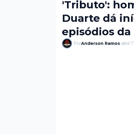
'Tributo': h
Duarte dá iní
episódios da
Por
Anderson Ramos
-
abril 