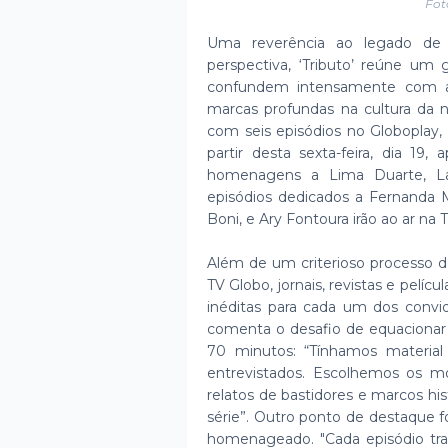
Fot
Uma reverência ao legado de a
perspectiva, ‘Tributo’ reúne um g
confundem intensamente com a pr
marcas profundas na cultura da n
com seis episódios no Globoplay,
partir desta sexta-feira, dia 19,
homenagens a Lima Duarte, La
episódios dedicados a Fernanda M
Boni, e Ary Fontoura irão ao ar na 
Além de um criterioso processo d
TV Globo, jornais, revistas e pelí
inéditas para cada um dos convida
comenta o desafio de equaciona
70 minutos: “Tínhamos materia
entrevistados. Escolhemos os 
relatos de bastidores e marcos his
série”. Outro ponto de destaque 
homenageado. "Cada episódio tr