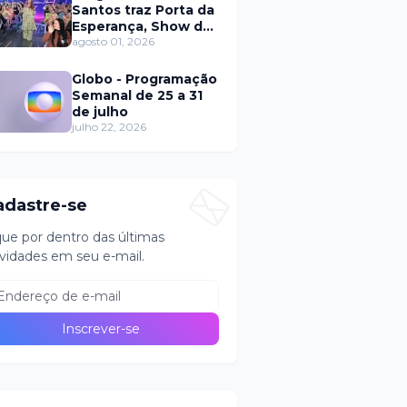
Santos traz Porta da
Esperança, Show de
Calouros e Qual é a
agosto 01, 2026
Música neste
domingo (2)
Globo - Programação
Semanal de 25 a 31
de julho
julho 22, 2026
adastre-se
que por dentro das últimas
vidades em seu e-mail.