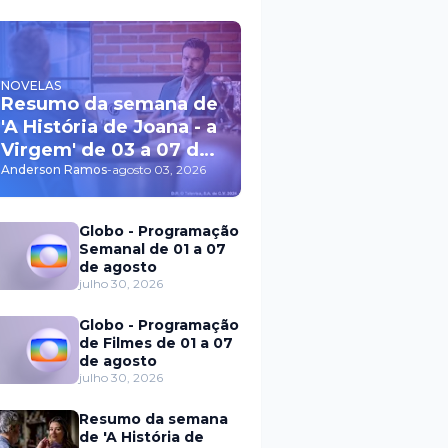
NOVELAS
Resumo da semana de
'A História de Joana - a
Virgem' de 03 a 07 de
agosto
Anderson Ramos
-
agosto 03, 2026
Globo - Programação
Semanal de 01 a 07
de agosto
julho 30, 2026
Globo - Programação
de Filmes de 01 a 07
de agosto
julho 30, 2026
Resumo da semana
de 'A História de