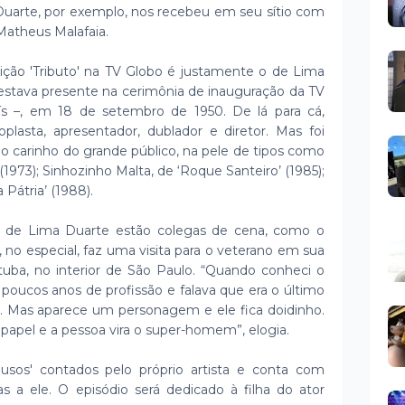
Duarte, por exemplo, nos recebeu em seu sítio com
 Matheus Malafaia.
ção 'Tributo' na TV Globo é justamente o de Lima
 estava presente na cerimônia de inauguração da TV
aís –, em 18 de setembro de 1950. De lá para cá,
plasta, apresentador, dublador e diretor. Mas foi
o carinho do grande público, na pele de tipos como
973); Sinhozinho Malta, de ‘Roque Santeiro’ (1985);
 Pátria’ (1988).
s de Lima Duarte estão colegas de cena, como o
 no especial, faz uma visita para o veterano em sua
atuba, no interior de São Paulo. “Quando conheci o
 poucos anos de profissão e falava que era o último
sso. Mas aparece um personagem e ele fica doidinho.
apel e a pessoa vira o super-homem”, elogia.
ausos' contados pelo próprio artista e conta com
 a ele. O episódio será dedicado à filha do ator