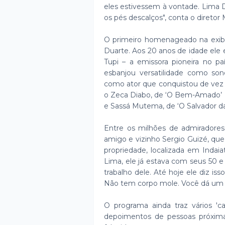
eles estivessem à vontade. Lima 
os pés descalços", conta o diretor
O primeiro homenageado na exibi
Duarte. Aos 20 anos de idade ele
Tupi – a emissora pioneira no p
esbanjou versatilidade como sono
como ator que conquistou de vez 
o Zeca Diabo, de ‘O Bem-Amado’ (1
e Sassá Mutema, de ‘O Salvador da
Entre os milhões de admiradore
amigo e vizinho Sergio Guizé, que,
propriedade, localizada em Indai
Lima, ele já estava com seus 50 e
trabalho dele. Até hoje ele diz i
Não tem corpo mole. Você dá um p
O programa ainda traz vários 'c
depoimentos de pessoas próximas