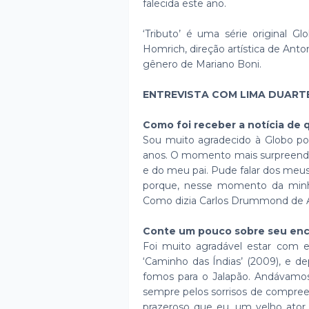
falecida este ano.
‘Tributo’ é uma série original G
Homrich, direção artística de Anto
gênero de Mariano Boni.
ENTREVISTA COM LIMA DUART
Como foi receber a notícia de
Sou muito agradecido à Globo por m
anos. O momento mais surpreende
e do meu pai. Pude falar dos meu
porque, nesse momento da minha 
Como dizia Carlos Drummond de And
Conte um pouco sobre seu enc
Foi muito agradável estar com 
‘Caminho das Índias’ (2009), e d
fomos para o Jalapão. Andávamos 
sempre pelos sorrisos de compree
prazeroso que eu, um velho ato