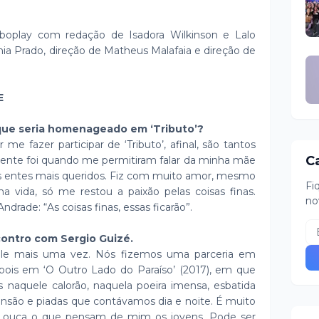
loboplay com redação de Isadora Wilkinson e Lalo
nia Prado, direção de Matheus Malafaia e direção de
E
 que seria homenageado em ‘Tributo’?
e fazer participar de ‘Tributo’, afinal, são tantos
C
nte foi quando me permitiram falar da minha mãe
s entes mais queridos. Fiz com muito amor, mesmo
Fi
vida, só me restou a paixão pelas coisas finas.
no
rade: “As coisas finas, essas ficarão”.
ontro com Sergio Guizé.
ele mais uma vez. Nós fizemos uma parceria em
epois em ‘O Outro Lado do Paraíso’ (2017), em que
naquele calorão, naquela poeira imensa, esbatida
nsão e piadas que contávamos dia e noite. É muito
r, ouça o que pensam de mim os jovens. Pode ser