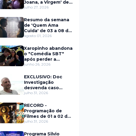
Joana, a Virgem' de
27 a 31 de julho
julho 27, 2026
Resumo da semana
de 'Quem Ama
Cuida' de 03 a 08 de
agosto
agosto 01, 2026
Xaropinho abandona
o "Comédia SBT"
após perder a
paciência com Sarro
junho 26, 2026
e Capella
EXCLUSIVO: Doc
Investigação
desvenda caso
Eduardo Martins e
julho 31, 2026
aponta mulher por
trás de fraude
RECORD -
internacional
Programação de
Filmes de 01 a 02 de
agosto
julho 31, 2026
Programa Silvio