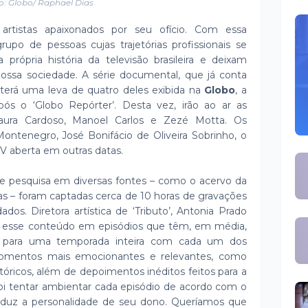
o: Globo/ Raphael Dias
rtistas apaixonados por seu ofício. Com essa
rupo de pessoas cujas trajetórias profissionais se
ópria história da televisão brasileira e deixam
ossa sociedade. A série documental, que já conta
 terá uma leva de quatro deles exibida na
Globo
, a
 após o ‘Globo Repórter’. Desta vez, irão ao ar as
ura Cardoso, Manoel Carlos e Zezé Motta. Os
ontenegro, José Bonifácio de Oliveira Sobrinho, o
TV aberta em outras datas.
e pesquisa em diversas fontes – como o acervo da
culas – foram captadas cerca de 10 horas de gravações
dos. Diretora artística de ‘Tributo’, Antonia Prado
r esse conteúdo em episódios que têm, em média,
l para uma temporada inteira com cada um dos
momentos mais emocionantes e relevantes, como
tóricos, além de depoimentos inéditos feitos para a
foi tentar ambientar cada episódio de acordo com o
aduz a personalidade de seu dono. Queríamos que