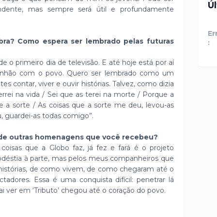
Ú
endente, mas sempre será útil e profundamente
Er
bra? Como espera ser lembrado pelas futuras
:
 o primeiro dia de televisão. E até hoje está por aí
unhão com o povo. Quero ser lembrado como um
s contar, viver e ouvir histórias. Talvez, como dizia
rrei na vida / Sei que as terei na morte / Porque a
e a sorte / As coisas que a sorte me deu, levou-as
u, guardei-as todas comigo”.
a de outras homenagens que você recebeu?
oisas que a Globo faz, já fez e fará é o projeto
modéstia à parte, mas pelos meus companheiros que
s histórias, de como vivem, de como chegaram até o
adores. Essa é uma conquista difícil: penetrar lá
i ver em ‘Tributo’ chegou até o coração do povo.