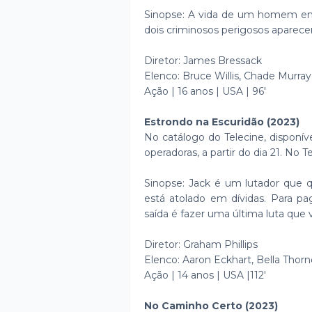
Sinopse: A vida de um homem em 
dois criminosos perigosos aparec
Diretor: James Bressack
Elenco: Bruce Willis, Chade Murra
Ação | 16 anos | USA | 96'
Estrondo na Escuridão (2023)
No catálogo do Telecine, disponív
operadoras, a partir do dia 21. No 
Sinopse: Jack é um lutador que q
está atolado em dívidas. Para pag
saída é fazer uma última luta que 
Diretor: Graham Phillips
Elenco: Aaron Eckhart, Bella Thorn
Ação | 14 anos | USA |112'
No Caminho Certo (2023)