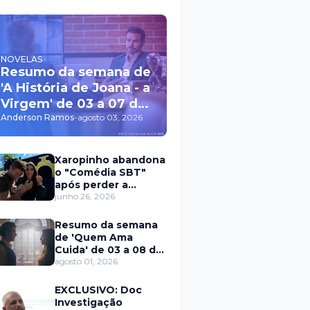
NOVELAS
Resumo da semana de
'A História de Joana - a
Virgem' de 03 a 07 de
agosto
Anderson Ramos
-
agosto 03, 2026
Xaropinho abandona
o "Comédia SBT"
após perder a
paciência com Sarro
junho 26, 2026
e Capella
Resumo da semana
de 'Quem Ama
Cuida' de 03 a 08 de
agosto
agosto 01, 2026
EXCLUSIVO: Doc
Investigação