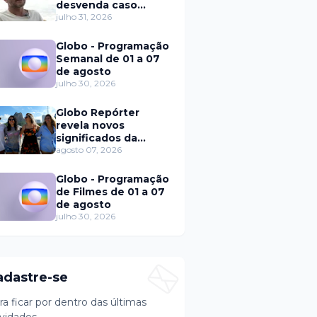
desvenda caso
Eduardo Martins e
julho 31, 2026
aponta mulher por
trás de fraude
Globo - Programação
internacional
Semanal de 01 a 07
de agosto
julho 30, 2026
Globo Repórter
revela novos
significados da
solteirice no Brasil e
agosto 07, 2026
mostra mudanças
nos relacionamentos
Globo - Programação
de Filmes de 01 a 07
de agosto
julho 30, 2026
adastre-se
ra ficar por dentro das últimas