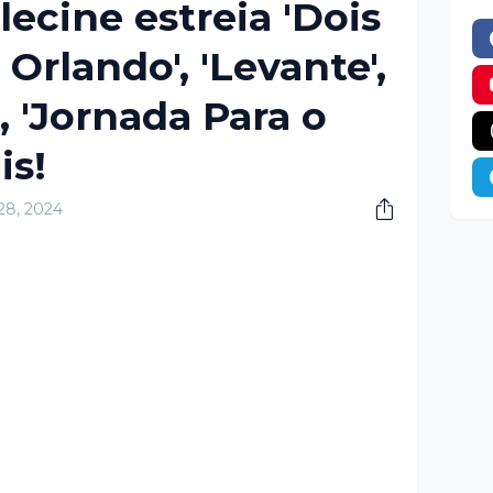
ecine estreia 'Dois
rlando', 'Levante',
', 'Jornada Para o
is!
28, 2024