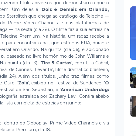
razendo títulos diversos que demonstram o que o
 tem. Um deles é '
Dois é Demais em Orlando
',
o Sterblitch que chega ao catálogo do Telecine —
, do Prime Video Channels e das plataformas de
a — na sexta (dia 28). O filme faz a sua estreia na
o Telecine Premium. Na história, um rapaz recebe a
efe para encontrar o pai, que está nos EUA, durante
versal em Orlando. Na quinta (dia 06), é adicionado
no
', baseado no livro homônimo de John Williams e
a quinta (dia 13), '
Tire 5 Cartas
', com Lilia Cabral,
val de Cannes, ‘Levante’, filme dramático brasileiro,
dia 24). Além dos títulos, junho traz filmes como
e Ouro; '
Zola
', exibido no Festival de Sundance; '
O
Festival de San Sebástian; e '
American Underdog:
nebiografia estrelada por Zachary Levi. Confira abaixo
da lista completa de estreias em junho:
el dentro do Globoplay, Prime Video Channels e via
Telecine Premium, dia 18.