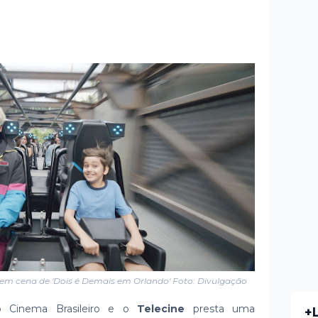
i em cena de 'Dois é Demais em Orlando' Foto: Divulgação
o Cinema Brasileiro e o
Telecine
presta uma
+