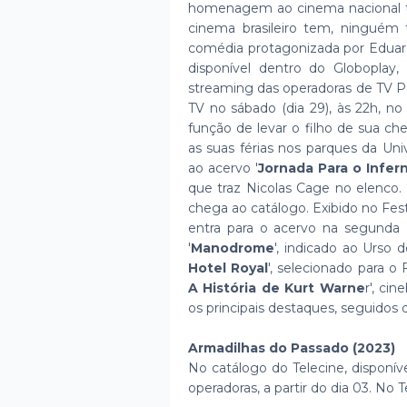
homenagem ao cinema nacional t
cinema brasileiro tem, ninguém
comédia protagonizada por Eduard
disponível dentro do Globoplay
streaming das operadoras de TV Pag
TV no sábado (dia 29), às 22h, n
função de levar o filho de sua ch
as suas férias nos parques da Uni
ao acervo '
Jornada Para o Infer
que traz Nicolas Cage no elenco. N
chega ao catálogo. Exibido no Festi
entra para o acervo na segunda (
'
Manodrome
', indicado ao Urso d
Hotel Royal
', selecionado para o 
A História de Kurt Warne
r', ci
os principais destaques, seguidos 
Armadilhas do Passado (2023)
No catálogo do Telecine, disponív
operadoras, a partir do dia 03. No 