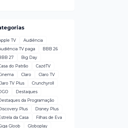
ategorias
Apple TV
Audiência
Audiência TV paga
BBB 26
BBB 27
Big Day
Casa do Patrão
CazéTV
Cinema
Claro
Claro TV
Claro TV Plus
Crunchyroll
DGO
Destaques
Destaques da Programação
Discovery Plus
Disney Plus
Estrela da Casa
Filhas de Eva
Giga Gloob
Globoplay