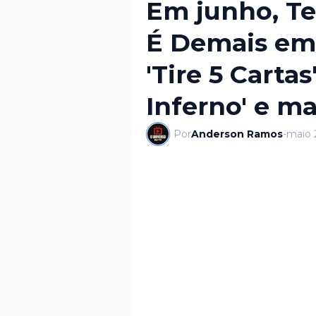
Em junho, Tel
É Demais em O
'Tire 5 Cartas
Inferno' e ma
Por
Anderson Ramos
-
maio 