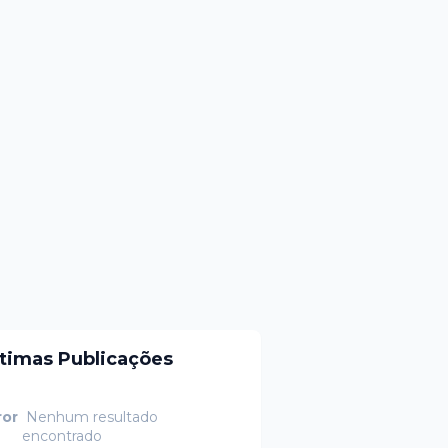
ltimas Publicações
ror
Nenhum resultado
encontrado