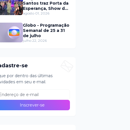
Santos traz Porta da
Esperança, Show de
Calouros e Qual é a
agosto 01, 2026
Música neste
domingo (2)
Globo - Programação
Semanal de 25 a 31
de julho
julho 22, 2026
adastre-se
que por dentro das últimas
vidades em seu e-mail.