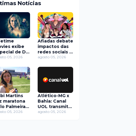
ltimas Notícias
fetime
Afiadas debate
vies exibe
impactos das
pecial de Dia
redes sociais e
s Pais com
sto 05, 2026
segurança
agosto 05, 2026
stórias de
digital em
is vilões e
novo episódio
usivos
na TV Brasil
bi Martins
Atlético-MG x
z maratona
Bahia: Canal
lo Palmeiras
UOL transmite
acompanha
sto 05, 2026
duelo pelo
agosto 05, 2026
tórias dos
Brasileirão
mes feminino
Feminino
masculino
neste sábado
(8)