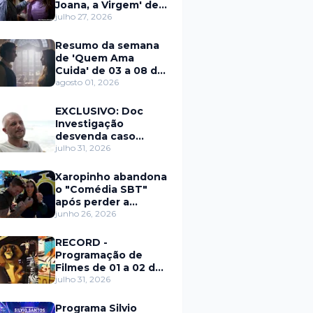
Joana, a Virgem' de
27 a 31 de julho
julho 27, 2026
Resumo da semana
de 'Quem Ama
Cuida' de 03 a 08 de
agosto
agosto 01, 2026
EXCLUSIVO: Doc
Investigação
desvenda caso
Eduardo Martins e
julho 31, 2026
aponta mulher por
trás de fraude
Xaropinho abandona
internacional
o "Comédia SBT"
após perder a
paciência com Sarro
junho 26, 2026
e Capella
RECORD -
Programação de
Filmes de 01 a 02 de
agosto
julho 31, 2026
Programa Silvio