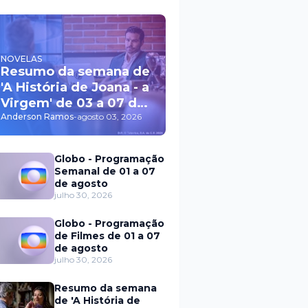
NOVELAS
Resumo da semana de
'A História de Joana - a
Virgem' de 03 a 07 de
agosto
Anderson Ramos
-
agosto 03, 2026
Globo - Programação
Semanal de 01 a 07
de agosto
julho 30, 2026
Globo - Programação
de Filmes de 01 a 07
de agosto
julho 30, 2026
Resumo da semana
de 'A História de