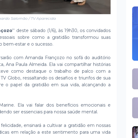
nardo Salomão / TV Aparecida
nçozo
'' deste sábado (1/6), às 19h30, os convidados
 pessoais sobre como a gratidão transformou suas
o bem-estar e o sucesso.
ersarão com Amanda Françozo no sofá do auditório
a, Ana Paula Almeida. Ela vai compartilhar histórias
ue teve como destaque o trabalho de palco com a
V Globo, ressaltando os desafios e triunfos de sua
bre o papel da gratidão em sua vida, alcançando a
arine. Ela vai falar dos benefícios emocionais e
dendo ser essenciais para nossa saúde mental.
felicidade, ensinará a cultivar a gratidão em nossas
e dicas em relação a este sentimento para uma vida