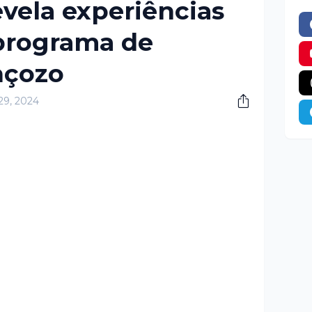
evela experiências
programa de
nçozo
29, 2024