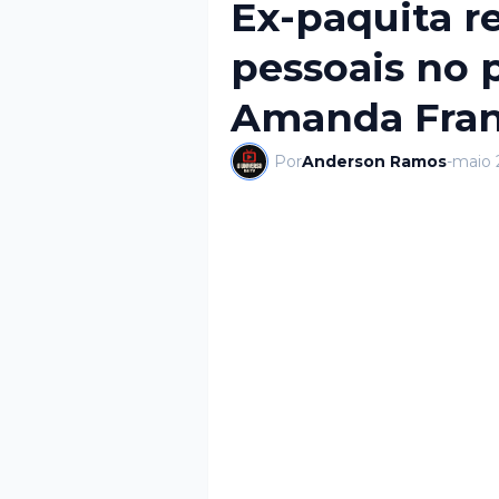
Ex-paquita r
pessoais no 
Amanda Fra
Por
Anderson Ramos
-
maio 