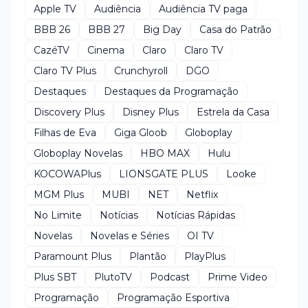
Apple TV
Audiência
Audiência TV paga
BBB 26
BBB 27
Big Day
Casa do Patrão
CazéTV
Cinema
Claro
Claro TV
Claro TV Plus
Crunchyroll
DGO
Destaques
Destaques da Programação
Discovery Plus
Disney Plus
Estrela da Casa
Filhas de Eva
Giga Gloob
Globoplay
Globoplay Novelas
HBO MAX
Hulu
KOCOWAPlus
LIONSGATE PLUS
Looke
MGM Plus
MUBI
NET
Netflix
No Limite
Notícias
Notícias Rápidas
Novelas
Novelas e Séries
OI TV
Paramount Plus
Plantão
PlayPlus
Plus SBT
PlutoTV
Podcast
Prime Video
Programação
Programação Esportiva