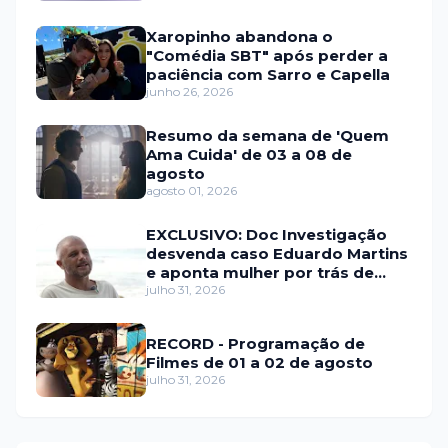
Xaropinho abandona o
"Comédia SBT" após perder a
paciência com Sarro e Capella
junho 26, 2026
Resumo da semana de 'Quem
Ama Cuida' de 03 a 08 de
agosto
agosto 01, 2026
EXCLUSIVO: Doc Investigação
desvenda caso Eduardo Martins
e aponta mulher por trás de
fraude internacional
julho 31, 2026
RECORD - Programação de
Filmes de 01 a 02 de agosto
julho 31, 2026